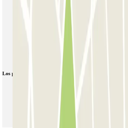
Parkings en el barrio de Sant Antoni, Barcelona
Reserva parking cerca de Paral·lel en Barcelona
Reserva tu parking en el barrio de El Raval en Barcelona
Parkings cerca del Teatro Condal
Parkings cerca del MACBA (Museo de Arte Contemporáneo de
Barcelona)
Aparcar cerca del Teatre Goya
Los parkings
más reservados
Parking en Madrid
Parking en Barcelona
Parking en Aeropuerto Barcelona
Parking en Aeropuerto Madrid Barajas
Parking en Sants - Estación de Barcelona
Parking en Atocha