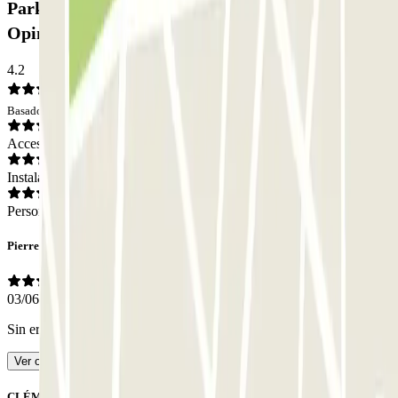
Parking SABA BAMSA Urgell - Tamarit:
Opiniones
4.2
Basado en 21 opiniones
Acceso
Instalaciones
Personal
Pierres
03/06/2026
Sin errores. Todo está bien organizado suoer
- Traducido con IA
Ver original
CLÉMENCE