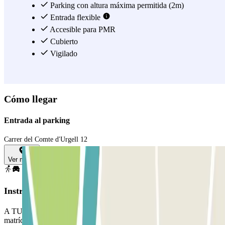
Parking con altura máxima permitida (2m)
Entrada flexible
Accesible para PMR
Cubierto
Vigilado
Cómo llegar
Entrada al parking
Carrer del Comte d'Urgell 12
Ver mapa
Instrucciones
A TU LLEGADA: Detente frente a la barrera. El lector de
matrículas reconocerá tu vehículo. Aparca en cualquier plaza libre.