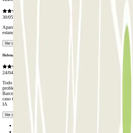
30/05/2026
Aparcamiento muy funcional, ninguna complicación durante nuestra
estancia. Recomiendo
- Traducido con IA
Ver original
Helena
24/04/2026
Todo bastante bien, la entrada y salida con lector, no tuvimos ningún
problema. Tienen varias plantas, las plazas son como la mayoría de
Barcelona, si tienes un coche grande quizás sufras un poco. En mi
caso tengo uno pequeño así que ningún problema.
- Traducido con
IA
Ver original
Anterior
1