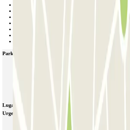
2
3
4
5
6
7
Siguiente
Parkings más valorados en Barcelona
NN Santaló
NN Urgell 2
NN Borrell
NN Valencia III
NN Rocafort
Torre Nuñez i Navarro
BSM Moll de la Fusta
Parking Viajeros
BSM Flos i Calcat
BSM Rius i Taulet
Lugares y eventos interesantes cerca de SABA BAMSA
Urgell - Tamarit
Parkings cerca del cine Renoir Floridablanca