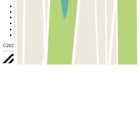
Condiciones de uso y contratación
Condiciones de cancelación
Política de cookies
Gestionar cookies
Política de privacidad
Whistleblowing
©2026 Parclick. All rights reserved