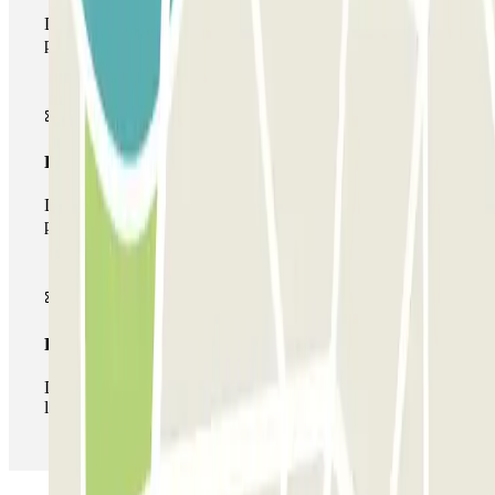
Durante tu estancia podrás entrar y salir una única vez al
parking
Pase multiparking
Durante tu estancia podrás hacer uso de toda la red de
parkings de este operador disponibles en Parclick.
Pase ilimitado
Durante tu estancia podrás entrar y salir del parking todas
las veces que quieras.