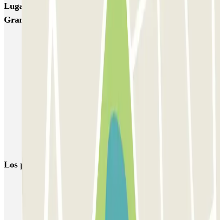
Lugares y eventos interesantes cerca de Travessera -
Gran de Gracia
Reservas de parkings en la Plaza del Sol de Barcelona
Parking en Diagonal (Avenida en Barcelona) | Parclick
Aparcar cerca del Teatreneu
Parkings cerca de la Plaza de la Vila de Gràcia, Barcelona
Parking cerca de La Pedrera en Barcelona
Reserva parking cerca del Hotel Majestic & Spa Barcelona
Parking Eixample, Barcelona - Mejor Precio | Parclick
Los parkings
más reservados
Parking en Madrid
Parking en Barcelona
Parking en Aeropuerto Barcelona