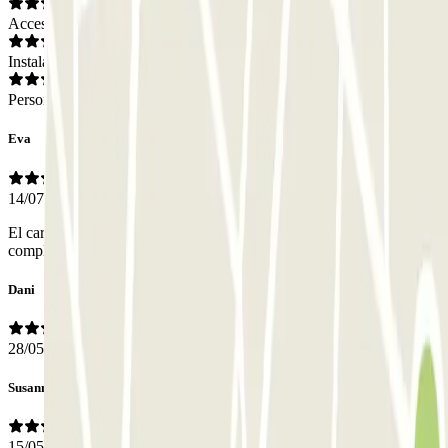
Acceso
Instalaciones
Personal
Eva
14/07/2026
El carrer estava en obres (que no detecta Google Maps) i va ser molt
complicat accedir-hi
Dani
28/05/2026
Susanna
15/05/2026