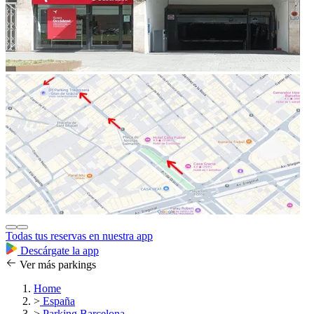
Todas tus reservas en nuestra app
Descárgate la app
Ver más parkings
Home
>
España
>
Parking Barcelona