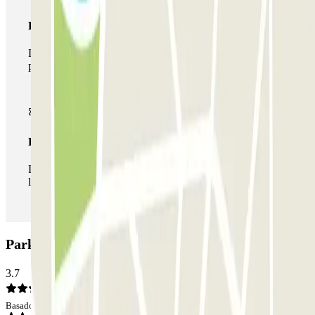
Pase multiparking
Durante tu estancia podrás hacer uso de toda la red de
parkings de este operador disponibles en Parclick.
Pase ilimitado
Durante tu estancia podrás entrar y salir del parking todas
las veces que quieras.
Parking Travessera - Gran de Gracia: Opiniones
3.7
Basado en 77 opiniones