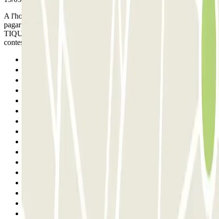
A l'hora de sortir ho vam fer 5' més tard, vam anar al caixer per
pagar la diferencia. NO HI HAVIA NINGÚ i NO TENIEM CAP
TIQUET per pagar al caixer automàtic. Vam trucar però van tardar a
contestar. Cal un TIQUET en PAPER SEMPRE!!!!!
Anterior
1
2
3
4
5
6
7
8
9
10
11
12
13
14
15