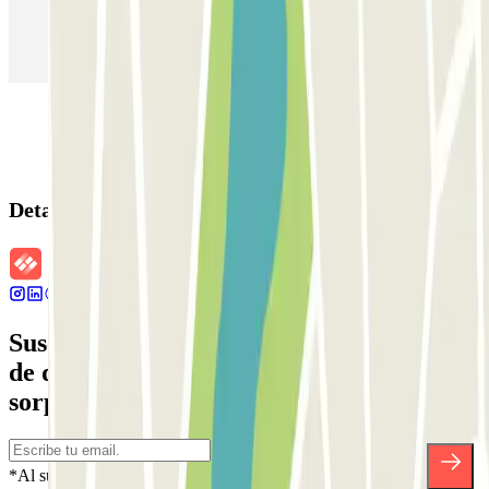
Parking en Aeropuerto Madrid Barajas
Parking en Sants - Estación de Barcelona
Parking en Atocha
Detalles de la reserva
Suscríbete a nuestra newsletter y entérate
de descuentos, sorteos y otras muchas
sorpresas.
*Al suscribirte aceptas nuestra Política de Privacidad para recibir