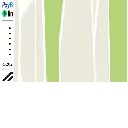
Condiciones de uso y contratación
Condiciones de cancelación
Política de cookies
Gestionar cookies
Política de privacidad
Whistleblowing
©2026 Parclick. All rights reserved