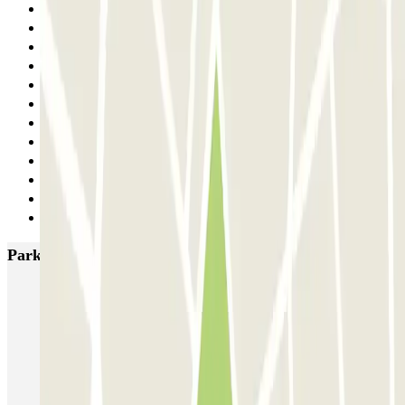
16
17
18
19
20
21
22
23
24
25
26
Siguiente
Parkings más valorados en Barcelona
NN Santaló
NN Urgell 2
NN Borrell
NN Valencia III
NN Rocafort
Torre Nuñez i Navarro
BSM Moll de la Fusta
Parking Viajeros
BSM Flos i Calcat
BSM Rius i Taulet