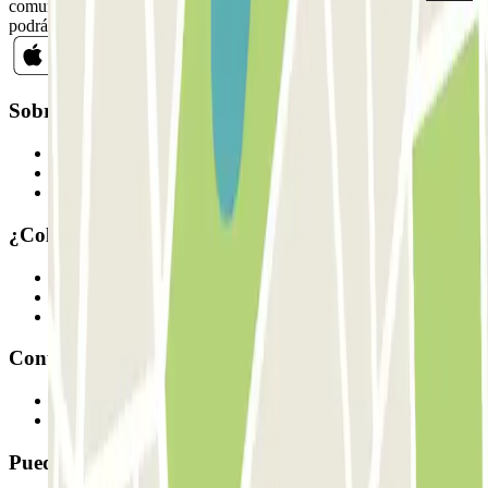
comunicaciones comerciales de Parclick. Sin ningún compromiso,
podrás darte de baja cuando quieras en la misma newsletter.
Sobre Parclick
Quiénes somos
Cómo funciona
Nuestros parkings
¿Colaboramos?
Profesionales
Proveedor de parking
Afiliados
Contacto
Contáctanos
FAQ
Puedes utilizar estos métodos de pago: