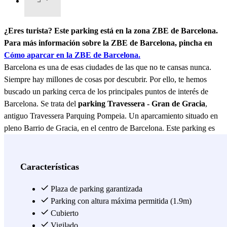
¿Eres turista? Este parking está en la zona ZBE de Barcelona.
Para más información sobre la ZBE de Barcelona, pincha en
Cómo aparcar en la ZBE de Barcelona.
Barcelona es una de esas ciudades de las que no te cansas nunca.
Siempre hay millones de cosas por descubrir. Por ello, te hemos
buscado un parking cerca de los principales puntos de interés de
Barcelona. Se trata del
parking Travessera - Gran de Gracia
,
antiguo Travessera Parquing Pompeia. Un aparcamiento situado en
pleno Barrio de Gracia, en el centro de Barcelona. Este parking es
perfecto si vienes a visitar Barcelona durante un día, de vacaciones o
incluso si tienes que ir a un hospital, ya que podrás aparcar cerca del
Hospital El Pilar Grupo Quirón salud (8 min andando). Con este
Características
parking situado cerca de la Avenida Diagonal, podrás visitar el Park
Güell (15 min en bus), La Pedrera (11 min andando) o la Sagrada
Plaza de parking garantizada
Familia (20 min en tren). Además de todo lo anterior, está rodeado
Parking con altura máxima permitida (1.9m)
de restaurantes como también bares, perfectos para pasar un buen
Cubierto
rato por las noches barcelonenses. El parking Travessera - Gran de
Vigilado