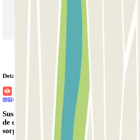
Parking en Aeropuerto Barcelona
Parking en Aeropuerto Madrid Barajas
Parking en Sants - Estación de Barcelona
Parking en Atocha
Detalles de la reserva
Suscríbete a nuestra newsletter y entérate
de descuentos, sorteos y otras muchas
sorpresas.