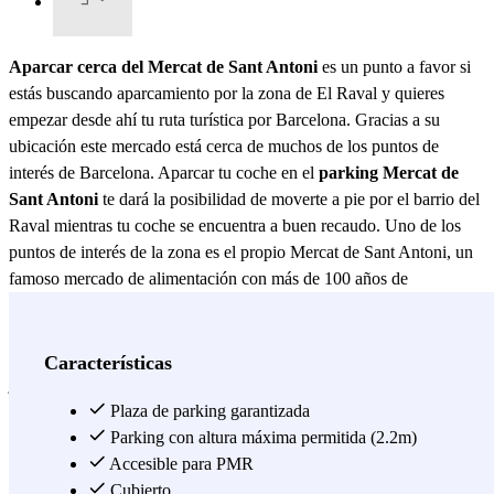
Aparcar cerca del Mercat de Sant Antoni
es un punto a favor si
estás buscando aparcamiento por la zona de El Raval y quieres
empezar desde ahí tu ruta turística por Barcelona. Gracias a su
ubicación este mercado está cerca de muchos de los puntos de
interés de Barcelona. Aparcar tu coche en el
parking Mercat de
Sant Antoni
te dará la posibilidad de moverte a pie por el barrio del
Raval mientras tu coche se encuentra a buen recaudo. Uno de los
puntos de interés de la zona es el propio Mercat de Sant Antoni, un
famoso mercado de alimentación con más de 100 años de
antigüedad. Sin duda alguna, es un sitio perfecto para experimentar
el ambiente local de la Ciudad Condal, antes de ver el resto de cosas
que ofrece. El
parking BSM Mercat de Sant Antoni
se encuentra
Características
justo debajo del mercado, no te hará falta mapa para encontrar este
parking de BSM en Barcelona, y se trata de un parking de
Plaza de parking garantizada
Barcelona cubierto y vigilado. Una vez termines tus compras o de
Parking con altura máxima permitida (2.2m)
visitar la zona, no dudes en dejar tu coche en el parking el tiempo
Accesible para PMR
que quieras y utilizar el transporte público para plantarte en el centro
Cubierto