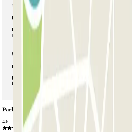
Pase multiparking
Durante tu estancia podrás hacer uso de toda la red de
parkings de este operador disponibles en Parclick.
Pase ilimitado
Durante tu estancia podrás entrar y salir del parking todas
las veces que quieras.
Parking Mercat de Sant Antoni BSM: Opiniones
4.6