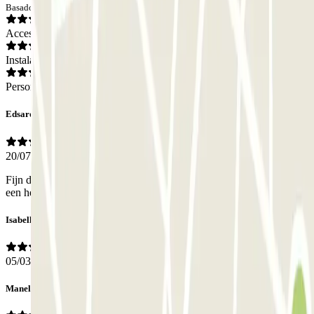
Basado en 82 opiniones
Acceso
Instalaciones
Personal
Edsard
20/07/2026
Fijn dat de hoogte 2.2 m. is. Om met de auto binnen te komen is het
een heel krappe bocht, maar de parkeerplaatsen zijn ruim. Super!
Isabelle
05/03/2026
Manel