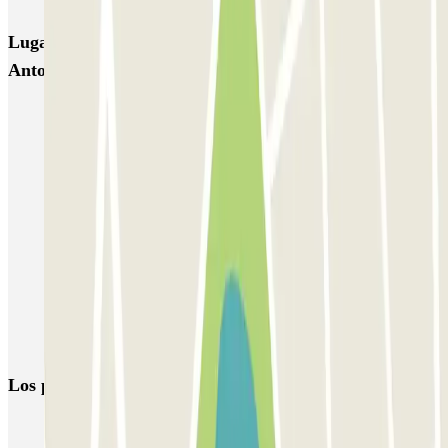
Lugares y eventos interesantes cerca de Mercat de Sant
Antoni BSM
Parkings en el barrio de Sant Antoni, Barcelona
Parkings cerca del cine Renoir Floridablanca
Reserva parking cerca de Paral·lel en Barcelona
Reserva tu parking en el barrio de El Raval en Barcelona
Parkings cerca del Teatro Condal
Aparcar cerca del Teatre Goya
Parkings cerca del MACBA (Museo de Arte Contemporáneo de
Barcelona)
Los parkings
más reservados
Parking en Madrid
Parking en Barcelona