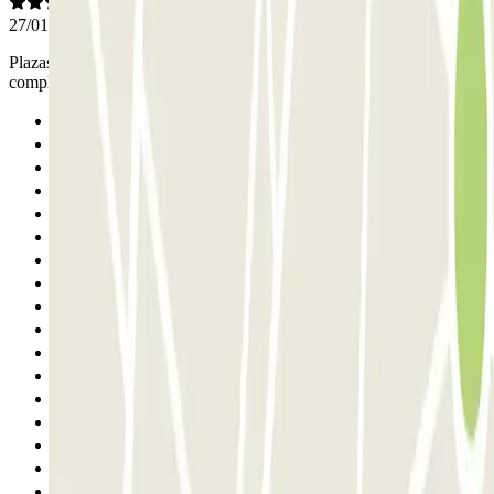
27/01/2026
Plazas grandes, la bajada a las diferentes plantas es en espiral y se
complica con vehículos de cierto tamaño.
Anterior
1
2
3
4
5
6
7
8
9
10
11
12
13
14
15
16