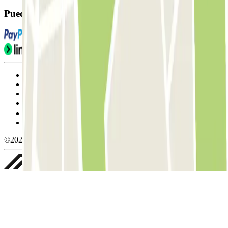
Puedes utilizar estos métodos de pago:
Condiciones de uso y contratación
Condiciones de cancelación
Política de cookies
Gestionar cookies
Política de privacidad
Whistleblowing
©2026 Parclick. All rights reserved