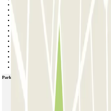
17
18
19
20
21
22
23
24
25
26
27
28
Siguiente
Parkings más valorados en Barcelona
NN Santaló
NN Urgell 2
NN Borrell
NN Valencia III
NN Rocafort
Torre Nuñez i Navarro
BSM Moll de la Fusta
Parking Viajeros
BSM Flos i Calcat
BSM Rius i Taulet