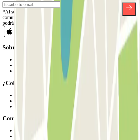
*Al suscribirte aceptas nuestra Política de Privacidad para recibir
comunicaciones comerciales de Parclick. Sin ningún compromiso,
podrás darte de baja cuando quieras en la misma newsletter.
Sobre Parclick
Quiénes somos
Cómo funciona
Nuestros parkings
¿Colaboramos?
Profesionales
Proveedor de parking
Afiliados
Contacto
Contáctanos
FAQ