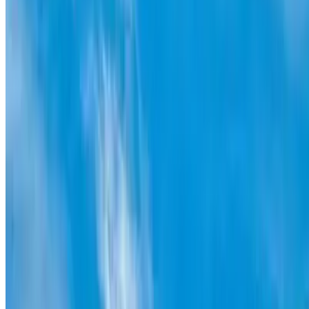
App muy completa, precios competitivos y mucha variedad de
parkings. Además que tuve un pequeño problema y me
atendieron estupendamente.
Roberto Maestre Romero
Salvo en uno de los párking, en el resto me reconoció la
matrícula y sin problemas. La app funciona muy bien, sobre
todo para planificar visitas a zonas donde es muy difícil
aparcar.
Carla
La facilidad de entrar y aparcar gracias a la aplicación.
4.6 App Store