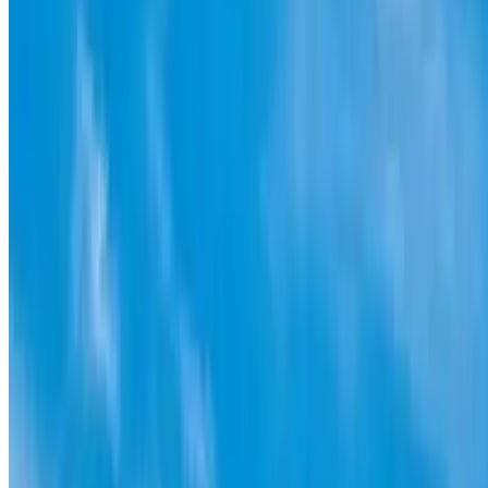
+3 millones de conductores ya han
aparcado con
Parclick
Jesús Pose
Totalmente recomendables, excelente atención a incidencias
propias de los párking,efectiva comunicación con la ayuda o
comentario realizado por medio de correo electrónico y un
buen ofrecimiento de ofertas estratégicas con establecimientos
adheridos.
Reme García Estellés
Muy atentos, te recogen el coche en el aeropuerto y te lo
devuelven en el mismo sitio. Muy cómodo para viajar.
Paraes_2019