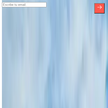
*Al suscribirte aceptas nuestra Política de Privacidad para recibir
comunicaciones comerciales de Parclick. Sin ningún compromiso,
podrás darte de baja cuando quieras en la misma newsletter.
Sobre Parclick
Quiénes somos
Cómo funciona
Nuestros parkings
¿Colaboramos?
Profesionales
Proveedor de parking
Afiliados
Contacto
Contáctanos
FAQ