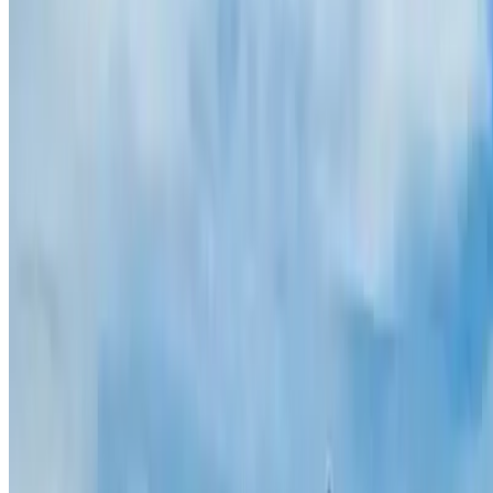
Puedes utilizar estos métodos de pago:
Encuentra parkings en
Parking en A Coruña
Parking en Alicante
Parking en Barcelona
Parking en Bilbao
Parking en Cádiz
Parking Santa Bárbara
Parking
en Córdoba
Parking en Florencia
Parking en Gijón
Parking en
Granada
Parking Triunfo Granada
Parking en Lisboa
Parking en
Madrid
Parking Plaza España
Parking Jacinto Benavente
Parking
Pedro Zerolo
Parking Plaza Santa Ana
Parking en Málaga
Parking
en Oporto
Parking en París
Parking en Santiago de Compostela
Parking en Sevilla
Parking Arjona
Parking Paseo Colón Sevilla
Parking en Toledo
Parking en Valencia
Parking en Venecia
Parking
T4
Parking Sants
Parking en Aeropuerto de Sevilla
Parking en
Camp Nou
Parking Chamartín
Parking Atocha
Parking en La
Barceloneta
Parking Santa Justa
Parking en Aeropuerto de Valencia
Parking en Aeropuerto de Alicante
Parking en Aeropuerto de
Barcelona
Parking en Aeropuerto de Bilbao
Parking en Aeropuerto
de Gran Canaria
Parking en Aeropuerto Madrid
Parking en