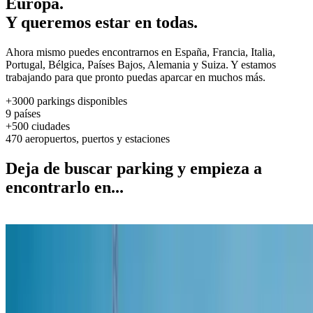
Europa.
Y queremos estar en todas.
Ahora mismo puedes encontrarnos en España, Francia, Italia,
Portugal, Bélgica, Países Bajos, Alemania y Suiza. Y estamos
trabajando para que pronto puedas aparcar en muchos más.
+3000
parkings disponibles
9
países
+500
ciudades
470
aeropuertos, puertos y estaciones
Deja de buscar parking y empieza a
encontrarlo en...
Ciudades
Ciudades
Tenemos parkings en 125 ciudades españolas y también en
muchas ciudades en Italia, Francia, Portugal, Países Bajos y
Bélgica.\n\nTanto si quieres aparcar en tu ciudad, como si estás