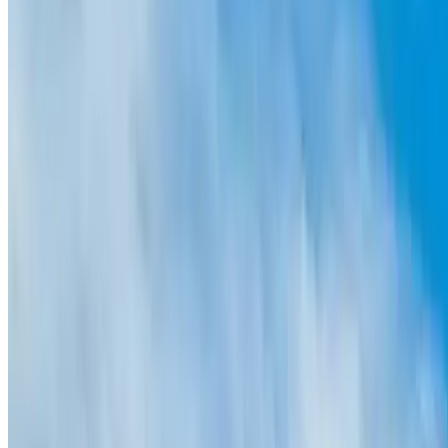
Descárgate la app y empieza a aparcar de
un modo más inteligente.
Suscríbete a nuestra newsletter y entérate
de descuentos, sorteos y otras muchas
sorpresas.