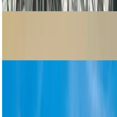
Saber más
Parquímetros
Parquímetros
Paga el parquímetro desde la app en Madrid, Barcelona, sus
áreas metropolitanas y toda Italia.\nSin colas. Sin ticket. Sin
perder el tiempo.
Saber más
Puertos
Puertos
Si te vas de crucero o quieres aparcar cerca del puerto, reserva
parking con Parclick y asegúrate de encontrar una plaza al
mejor precio.
Saber más
Trustpilot