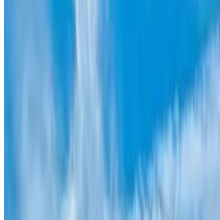
4.6 Google Play
4.5 Google
Hablan de nosotros:
Hablan de nosotros:
Queremos colaborar contigo. ¿Y tú?
Parkings
Incluye tu parking en nuestra plataforma, gana visibilidad y
consigue muchos más clientes.
Afiliados