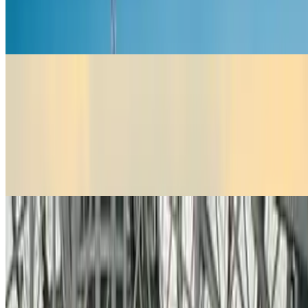
en el extranjero, utiliza la app para reservar tu parking.
Saber más
Aeropuertos
Aeropuertos
Aparca en muchos aeropuertos sin dejarte un ojo de la cara.
Reserva parking con Parclick, elige la opción que prefieras –
parking oficial del aeropuerto, aparcamiento cerca del
aeropuerto o parking valet– y... ¡ahórrate un dineral!
Saber más
Estaciones de tren
Estaciones de tren
Estamos en las principales estaciones de tren de España,
Francia, Portugal e Italia. \n\nReserva parking con Parclick,
aparca tu coche cerca de la estación (y a buen precio) y no
pierdas el tren nunca más.