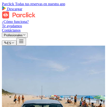
Parclick
Todas tus reservas en nuestra app
Descargar
¿Cómo funciona?
Te ayudamos
Contáctanos
Profesionales
ES