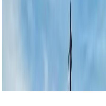
Aeropuerto de Málaga
Parking en Aeropuerto de Santiago de
Compostela
Parking Joaquín Sorolla
Parking Puerto de Barcelona
Parking en Puerta Real Granada
Parking larga estancia Madrid
Parking en WiZink Center
Parking en Gran Vía
Parking Atocha low
cost
Parking Princesa
Parking Isabel La Católica
Parking Avenida
de Roma Sevilla
Parking Avenida de Portugal
Parking en Sevilla
(Madrid)
Parking en Plaza de Colón (Madrid)
Parking en Girona
Parking en San Bernardo (Madrid)
Parking Tibidabo
Parking en
Aeropuerto de Oporto
Parking en San Sebastián
Condiciones de uso y contratación
Condiciones de cancelación
Política de cookies
Gestionar cookies
Política de privacidad
Whistleblowing
©2026 Parclick. All rights reserved