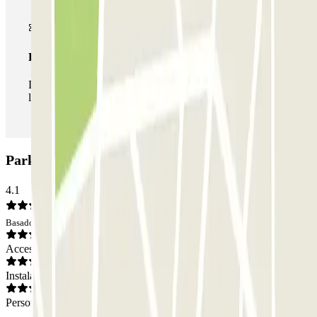
Pase ilimitado
Durante tu estancia podrás entrar y salir del parking todas
las veces que quieras.
Parking Provença 228: Opiniones
4.1
Basado en 56 opiniones
Acceso
Instalaciones
Personal