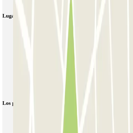
Parking Viajeros
BSM Flos i Calcat
BSM Rius i Taulet
Lugares y eventos interesantes cerca de Provença 228
Parking Eixample, Barcelona - Mejor Precio | Parclick
Parking Hospital Clinic (Barcelona) | Mejor Precio | Parclick
Parking en Diagonal (Avenida en Barcelona) | Parclick
Parking Paseo de Gracia (Barcelona) | Parclick
Parking cerca de La Pedrera en Barcelona
Reserva parking cerca del Hotel Majestic & Spa Barcelona
Parkings cerca de la Casa Batlló, Barcelona
Los parkings
más reservados
Parking en Madrid
Parking en Barcelona
Parking en Aeropuerto Barcelona