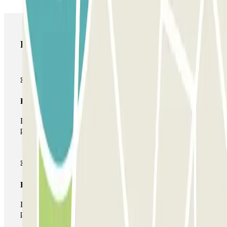
Productos de Parclick
Pase básico
Durante tu estancia podrás entrar y salir una única vez al
parking
Pase multiparking
Durante tu estancia podrás hacer uso de toda la red de
parkings de este operador disponibles en Parclick.