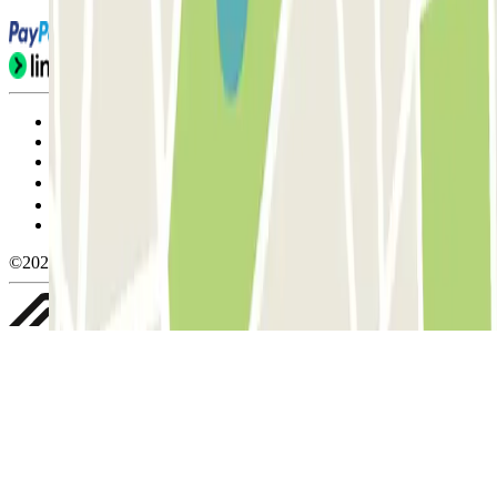
Condiciones de uso y contratación
Condiciones de cancelación
Política de cookies
Gestionar cookies
Política de privacidad
Whistleblowing
©2026 Parclick. All rights reserved