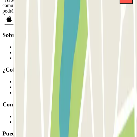
comunicaciones comerciales de Parclick. Sin ningún compromiso,
podrás darte de baja cuando quieras en la misma newsletter.
Sobre Parclick
Quiénes somos
Cómo funciona
Nuestros parkings
¿Colaboramos?
Profesionales
Proveedor de parking
Afiliados
Contacto
Contáctanos
FAQ
Puedes utilizar estos métodos de pago: