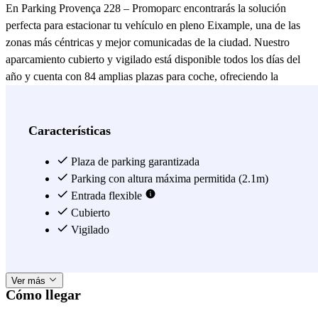
En Parking Provença 228 – Promoparc encontrarás la solución
perfecta para estacionar tu vehículo en pleno Eixample, una de las
zonas más céntricas y mejor comunicadas de la ciudad. Nuestro
aparcamiento cubierto y vigilado está disponible todos los días del
año y cuenta con 84 amplias plazas para coche, ofreciendo la
tranquilidad y comodidad que necesitas tanto para estancias cortas
como para aparcamientos de larga duración. Gracias a su excelente
ubicación en la calle Provença, podrás acceder fácilmente a los
Características
principales puntos de interés de Barcelona, zonas comerciales,
restaurantes, oficinas y espacios culturales, evitando las dificultades
Plaza de parking garantizada
habituales de aparcar en el centro de la ciudad. Reserva tu plaza al
Parking con altura máxima permitida (2.1m)
mejor precio y disfruta de un acceso rápido, cómodo y seguro. En
Entrada flexible
Parking Provença 228 – Promoparc trabajamos para que tu
Cubierto
experiencia de aparcamiento sea sencilla, práctica y sin
Vigilado
preocupaciones. Parking Provença 228 – Promoparc: la forma más
cómoda de aparcar en el Eixample de Barcelona.
Ver más
Cómo llegar