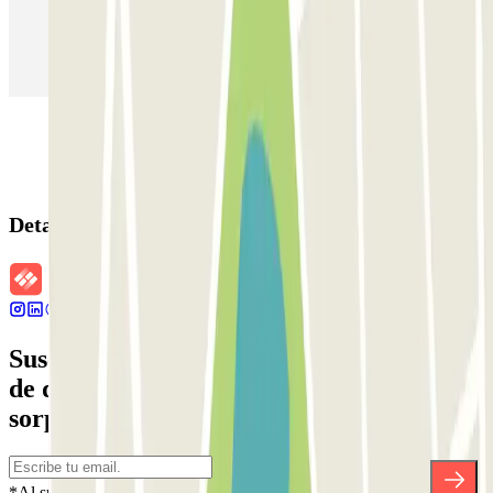
Parking en Aeropuerto Madrid Barajas
Parking en Sants - Estación de Barcelona
Parking en Atocha
Detalles de la reserva
Suscríbete a nuestra newsletter y entérate
de descuentos, sorteos y otras muchas
sorpresas.
*Al suscribirte aceptas nuestra Política de Privacidad para recibir