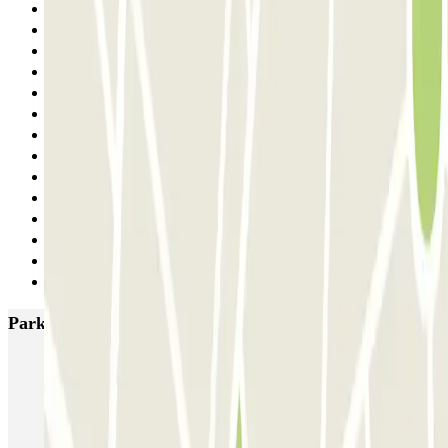
7
8
9
10
11
12
13
14
15
16
17
18
19
Siguiente
Parkings más valorados en Barcelona
NN Santaló
NN Urgell 2
NN Borrell
NN Valencia III
NN Rocafort
Torre Nuñez i Navarro
BSM Moll de la Fusta