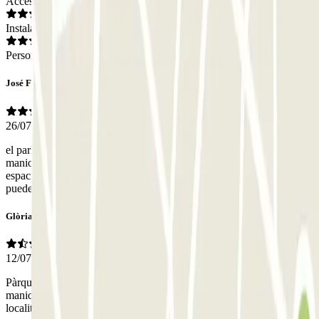
Acceso
Instalaciones
Personal
José Francisco
26/07/2026
el parking está muy bien situado , el acceso es facil. lo dificil es
maniobrar. Hay que tomarse tiempo e ir con calma por que el
espacio es reducido y no siempre puedes aparcar donde piensas que
puedes meter el coche.
Glòria
12/07/2026
Pàrquing con plazas muy pequeñas y cierta dificultad para
maniobrar. No habia personal para atender a los clientes. Buena
localitzacion.