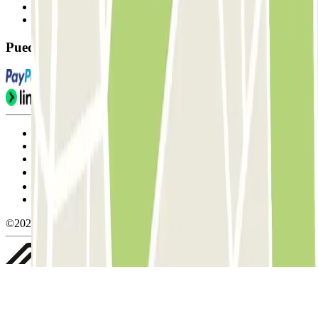
Contáctanos
FAQ
Puedes utilizar estos métodos de pago:
Condiciones de uso y contratación
Condiciones de cancelación
Política de cookies
Gestionar cookies
Política de privacidad
Whistleblowing
©2026 Parclick. All rights reserved