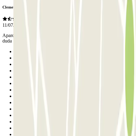
Clementino
11/07/2026
Aparcamiento muy estrechos y sin personal por si tienes alguna
duda
Anterior
1
2
3
4
5
6
7
8
9
10
11
12
13