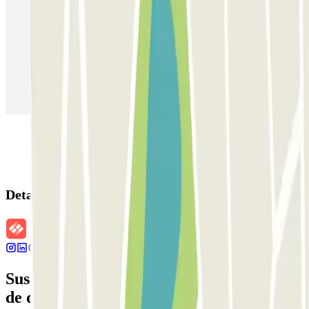
Parking en Madrid
Parking en Barcelona
Parking en Aeropuerto Barcelona
Parking en Aeropuerto Madrid Barajas
Parking en Sants - Estación de Barcelona
Parking en Atocha
Detalles de la reserva
Suscríbete a nuestra newsletter y entérate
de descuentos, sorteos y otras muchas