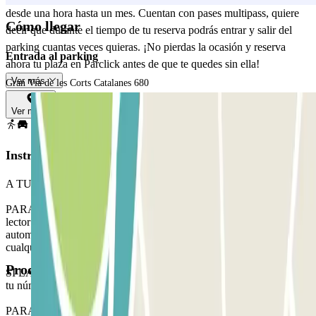
desde una hora hasta un mes. Cuentan con pases multipass, quiere
Cómo llegar
decir que durante el tiempo de tu reserva podrás entrar y salir del
parking cuantas veces quieras. ¡No pierdas la ocasión y reserva
Entrada al parking
ahora tu plaza en Parclick antes de que te quedes sin ella!
Ver más
Gran Via de les Corts Catalanes 680
Ver mapa
Instrucciones
A TU LLEGADA: Accede al parking
PARA ABRIR LA BARRERA: Detente frente a la barrera. El
lector de matrículas reconocerá tu vehículo y la barrera se abrirá
automáticamente sin necesidad de pulsar ningún botón. Aparca en
cualquier plaza libre.
Productos disponibles
SI LA BARRERA NO SE ABRE: llama al interfono 24h indicando
tu número de matrícula.
PARA SALIR: Detente frente a la barrera. El lector de matrículas