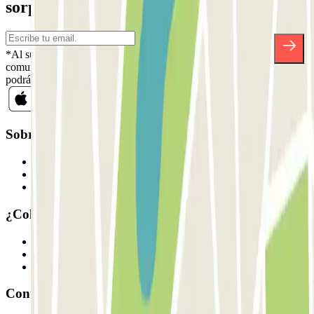
sorpresas.
*Al suscribirte aceptas nuestra Política de Privacidad para recibir
comunicaciones comerciales de Parclick. Sin ningún compromiso,
podrás darte de baja cuando quieras en la misma newsletter.
Sobre Parclick
Quiénes somos
Cómo funciona
Nuestros parkings
¿Colaboramos?
Profesionales
Proveedor de parking
Afiliados
Contacto