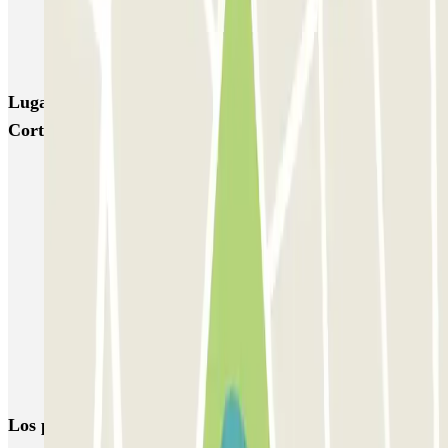
NN Rocafort
Torre Nuñez i Navarro
BSM Moll de la Fusta
Parking Viajeros
BSM Flos i Calcat
BSM Rius i Taulet
Lugares y eventos interesantes cerca de Gran Vía de les
Corts Catalanes, 680
Parking El Palace Hotel de Barcelona | Parclick
Park and Ride Barcelona | Parkings disuasorios
Parkings cerca de la Plaza de Tetuán, Barcelona
Parkings en Urquinaona
Aparcar cerca del Teatro Borràs
Aparcar cerca del Teatro Tívoli
Aparca cerca del Yurbban Trafalgar Hotel
Los parkings
más reservados