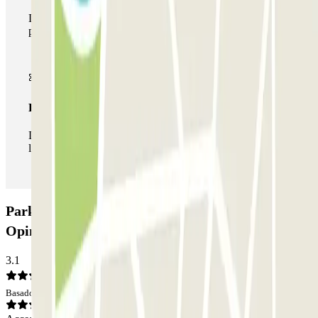
Durante tu estancia podrás hacer uso de toda la red de
parkings de este operador disponibles en Parclick.
Pase ilimitado
Durante tu estancia podrás entrar y salir del parking todas
las veces que quieras.
Parking Gran Vía de les Corts Catalanes, 680:
Opiniones
3.1
Basado en 133 opiniones