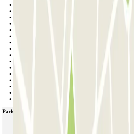
14
15
16
17
18
19
20
21
22
23
24
25
26
27
28
Siguiente
Parkings más valorados en Barcelona
NN Santaló
NN Urgell 2
NN Borrell
NN Valencia III