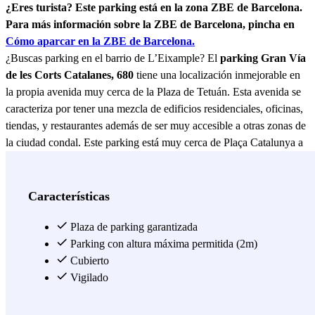
¿Eres turista? Este parking está en la zona ZBE de Barcelona.
Para más información sobre la ZBE de Barcelona, pincha en
Cómo aparcar en la ZBE de Barcelona.
¿Buscas parking en el barrio de L’Eixample? El
parking Gran Vía
de les Corts Catalanes, 680
tiene una localización inmejorable en
la propia avenida muy cerca de la Plaza de Tetuán. Esta avenida se
caracteriza por tener una mezcla de edificios residenciales, oficinas,
tiendas, y restaurantes además de ser muy accesible a otras zonas de
la ciudad condal. Este parking está muy cerca de Plaça Catalunya a
tan solo 10 minutos caminando. Aquí puedes ver la famosa Fuente
Mágica de Montjuïc y el antiguo edificio de Las Arenas, que ha sido
convertido en un centro comercial con una terraza panorámica. Si
Características
continúas paseando podrás llegar hasta la misma Universidad de
Barcelona a unos 10 minutos de este parking y desde aquí podrás
Plaza de parking garantizada
llegar a cualquier punto turístico caminando en el centro de
Parking con altura máxima permitida (2m)
Barcelona. El parking Gran Vía de les Corts Catalanes, 680 es un
Cubierto
parking cubierto y abierto las 24 horas del día los 7 días de la
Vigilado
semana. Dispone de servicio de vigilancia las 24 horas, así que
podrás dejar tu coche y quedarte tranquilo. Respecto a las tarifas van