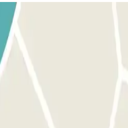
bre. Ve a la cabina de control con tu reserva Parclick y el ticket. P
eta/mando que te dio el personal.