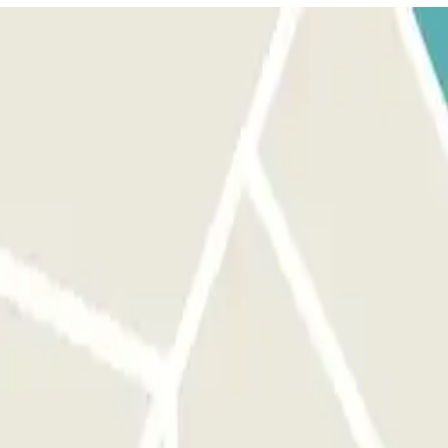
ARA SALIR: utiliza la tarjeta/mando que te dio el personal. SI TU