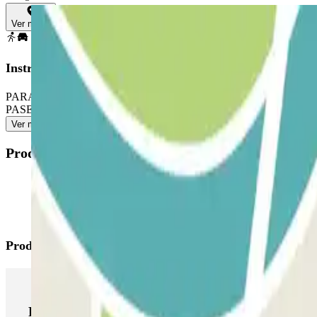
Ver mapa
Instrucciones
PARA ABRIR LA BARRERA: coge el ticket. Aparca en cualquier plaza li
PASE PERMITE ENTRADAS Y SALIDAS ILIMITADAS: utiliza la tarj
Ver más
Productos disponibles
Productos de Parclick
Productos de Parclick