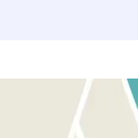
coger un ticket y llamar a interfonía o dirigirte a cabina de control