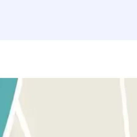
 te aparecerá el siguiente mensaje: "Fuera de periodo de validez". Debes 