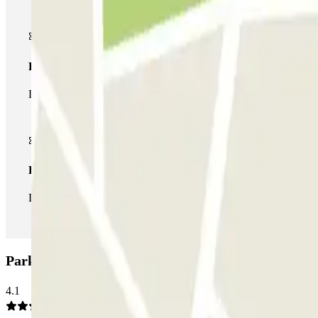
Pase multiparking
Durante tu estancia podrás hacer uso de toda la red de parkings d
Pase ilimitado
Durante tu estancia podrás entrar y salir del parking todas las ve
Parking APK2 Arjona: Opiniones
4.1