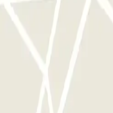
e este operador disponibles en Parclick.
ces que quieras.