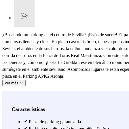
¿Buscando un parking en el centro de Sevilla? ¡Estás de suerte! El
pa
numerosas tiendas y cines. En pleno casco histórico, tienes a pocos me
Sevilla, el ambiente de sus barrios, la cultura andaluza y el calor de s
corrida de Toros en la Plaza de Toros Real Maestranza. Con este parking
las Dueñas y, cómo no, ¡hasta La Giralda!, ese emblemático monumento c
sumérgete en el ambiente sevillano. Asombrosos lugares te están esper
plaza en el Parking APK2 Aronja!
Ver más
Características
Plaza de parking garantizada
Parking con altura máxima permitida (2.2m)