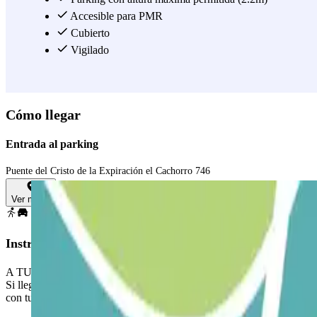
Accesible para PMR
Cubierto
Vigilado
Cómo llegar
Entrada al parking
Puente del Cristo de la Expiración el Cachorro 746
Ver mapa
Instrucciones
A TU LLEGADA:
Si llegas con más antelación, la barrera no se abrirá automáticamente y
con tu reserva.