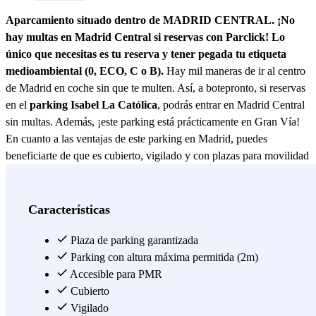
Aparcamiento situado dentro de MADRID CENTRAL. ¡No
hay multas en Madrid Central si reservas con Parclick! Lo
único que necesitas es tu reserva y tener pegada tu etiqueta
medioambiental (0, ECO, C o B).
Hay mil maneras de ir al centro
de Madrid en coche sin que te multen. Así, a botepronto, si reservas
en el
parking Isabel La Católica
, podrás entrar en Madrid Central
sin multas. Además, ¡este parking está prácticamente en Gran Vía!
En cuanto a las ventajas de este parking en Madrid, puedes
beneficiarte de que es cubierto, vigilado y con plazas para movilidad
reducida. Pero sin lugar a dudas, lo mejor es que es un parking en el
centro de Madrid con cargador para coches eléctricos y ¡un parking
24h! De esta manera, podrás tirarte todo el día en Madrid sin tener
Características
que pensar en tu coche :) Este parking, al estar situado en el centro
de Madrid, tiene los principales puntos de interés bajo sus pies: Gran
Plaza de parking garantizada
Vía, Callao, Plaza España, el Palacio Real, Sol, etc. Sin embargo,
Parking con altura máxima permitida (2m)
este será tu parking si estás buscando una zona donde aparcar para ir
Accesible para PMR
a ver el Rey León, ¡ya que este parking está al lado del Teatro Lope
Cubierto
de Vega! Aunque, también te servirá si quieres ir a ver otro musical
Vigilado