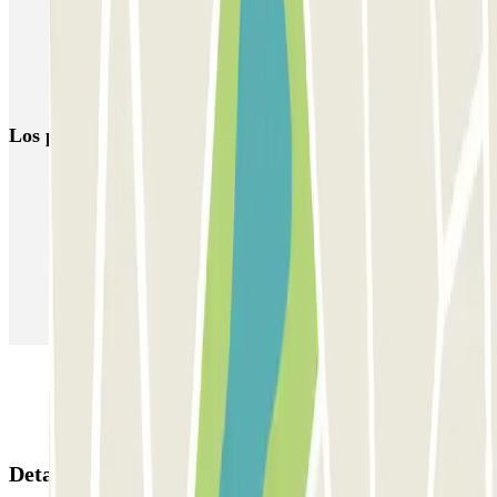
Parkings en el Teatro de la Luz Philips Gran Vía de Madrid
Parkings cerca del Teatro Arlequín
Parkings en el Hospital Doce de Octubre en Madrid
Los parkings
más reservados
Parking en Madrid
Parking en Barcelona
Parking en Aeropuerto Barcelona
Parking en Aeropuerto Madrid Barajas
Parking en Sants - Estación de Barcelona
Parking en Atocha
Detalles de la reserva