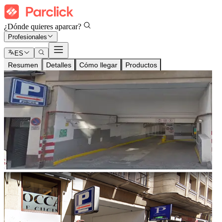
¿Dónde quieres aparcar?
Profesionales
ES
Resumen
Detalles
Cómo llegar
Productos