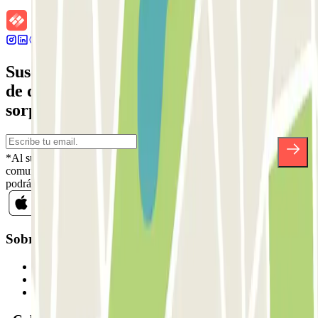
Suscríbete a nuestra newsletter y entérate
de descuentos, sorteos y otras muchas
sorpresas.
*Al suscribirte aceptas nuestra Política de Privacidad para recibir
comunicaciones comerciales de Parclick. Sin ningún compromiso,
podrás darte de baja cuando quieras en la misma newsletter.
Sobre Parclick
Quiénes somos
Cómo funciona
Nuestros parkings