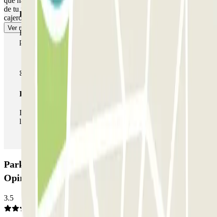
que hacer nada, como a tu llegada. Si has excedido el tiempo válido
de tu reserva, la barrera no se abrirá. Deberás ir a cabina de control o
Pase multiparking
cajero para abonar el exceso a precio de tarifa regular.
Ver más
Durante tu estancia podrás hacer uso de toda la red de
parkings de este operador disponibles en Parclick.
Pase ilimitado
Durante tu estancia podrás entrar y salir del parking todas
las veces que quieras.
Parking APK2 Gran Vía - Isabel La Católica:
Opiniones
3.5