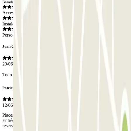
Basado en 377 opiniones
Acceso
Instalaciones
Personal
Juan Carlos
29/06/2026
Todo correcto ✔️ ? ?
Patrick
12/06/2026
Places très étroites certainement difficile avec une grande voiture
Entrée et sortie parfaite avec reconnaissance de plaques si
réservation