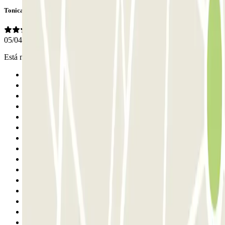
Tonica
05/04/2026
Está muy céntrico y perfecto la entrada y salida muy correcta
Anterior
1
2
3
4
5
6
7
8
9
10
11
12
13
14