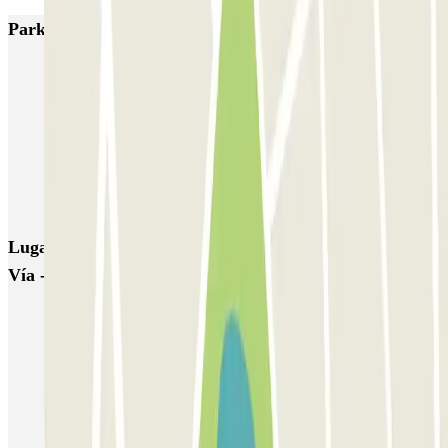
Parkings más valorados en Madrid
IC Alenza-Ponzano
CAPORAL Presidente Carmona Bernabéu
HOMELY Azcona
SABA Plaza de los Mostenses
EMT Recoletos
Coslada (Avenida de América)
Mundial
EMT Pedro Zerolo
EMT Marqués de Salamanca
Avenida de Portugal EMT
Lugares y eventos interesantes cerca de APK2 Gran
Vía - Isabel La Católica
Aparcar cerca del VP Plaza España Design
Aparcar cerca del Hotel Mayorazgo
Parking para el Musical El Rey León
Parking Teatro Lope de Vega de Madrid | Parclick