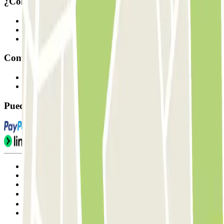
¿Colaboramos?
Profesionales
Proveedor de parking
Afiliados
Contacto
Contáctanos
FAQ
Puedes utilizar estos métodos de pago:
Condiciones de uso y contratación
Condiciones de cancelación
Política de cookies
Gestionar cookies
Política de privacidad
Whistleblowing