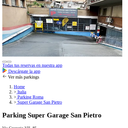
Todas tus reservas en nuestra app
Descárgate la app
Ver más parkings
Home
>
Italia
>
Parking Roma
>
Super Garage San Pietro
Parking Super Garage San Pietro