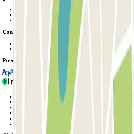
Profesionales
Proveedor de parking
Afiliados
Contacto
Contáctanos
FAQ
Puedes utilizar estos métodos de pago:
Condiciones de uso y contratación
Condiciones de cancelación
Política de cookies
Gestionar cookies
Política de privacidad
Whistleblowing