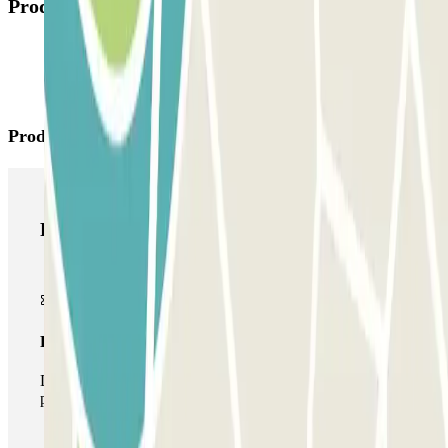
Productos disponibles
Productos de Parclick
Productos de Parclick
Pase básico
Durante tu estancia podrás entrar y salir una única vez al
parking