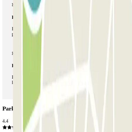
Pase multiparking
Durante tu estancia podrás hacer uso de toda la red de
parkings de este operador disponibles en Parclick.
Pase ilimitado
Durante tu estancia podrás entrar y salir del parking todas
las veces que quieras.
Parking Super Garage San Pietro: Opiniones
4.4