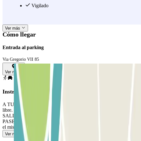
un último as en la manga: en el Super Garage San Pietro, podrás
Vigilado
pedir un lavado de coche, para que recojas tu vehículo bien limpito
después de tu visita al Vaticano. ;)
Ver más
Cómo llegar
Entrada al parking
Via Gregorio VII 85
Ver mapa
Instrucciones
A TU LLEGADA: Accede al parking. Aparca en cualquier plaza
libre. Ve a la cabina de control con tu reserva Parclick. PARA
SALIR: Ve a la cabina de control con tu reserva Parclick. SI TU
PASE PERMITE ENTRADAS Y SALIDAS ILIMITADAS: Sigue
el mismo procedimiento indicado anteriormente para entrar y salir.
Ver más