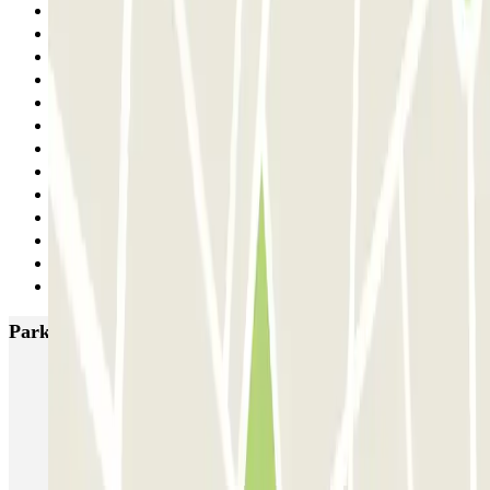
20
21
22
23
24
25
26
27
28
29
30
31
Siguiente
Parkings más valorados en Roma
SABA Piazza di Spagna - Villa Borghese
Tuscolana
Esquilino (Roma)
MONDIAL Laparelli
Supergarage Metronio
PARK ROMA COLOMBO
Park Roma Ostiense