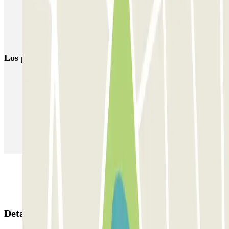
MUOVIAMO Parioli
MUOVIAMO Flaminio
MUOVIAMO Pinciano
Los parkings
más reservados
Parking en Madrid
Parking en Barcelona
Parking en Aeropuerto Barcelona
Parking en Aeropuerto Madrid Barajas
Parking en Sants - Estación de Barcelona
Parking en Atocha
Detalles de la reserva