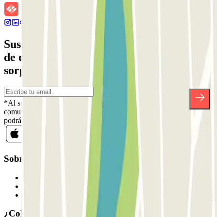
Suscríbete a nuestra newsletter y entérate
de descuentos, sorteos y otras muchas
sorpresas.
*Al suscribirte aceptas nuestra Política de Privacidad para recibir
comunicaciones comerciales de Parclick. Sin ningún compromiso,
podrás darte de baja cuando quieras en la misma newsletter.
Sobre Parclick
Quiénes somos
Cómo funciona
Nuestros parkings
¿Colaboramos?