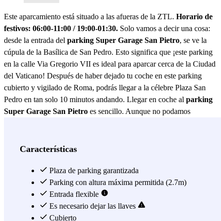
Este aparcamiento está situado a las afueras de la ZTL.
Horario de
festivos: 06:00-11:00 / 19:00-01:30.
Solo vamos a decir una cosa:
desde la entrada del
parking Super Garage San Pietro
, se ve la
cúpula de la Basílica de San Pedro. Esto significa que ¡este parking
en la calle Via Gregorio VII es ideal para aparcar cerca de la Ciudad
del Vaticano! Después de haber dejado tu coche en este parking
cubierto y vigilado de Roma, podrás llegar a la célebre Plaza San
Pedro en tan solo 10 minutos andando. Llegar en coche al
parking
Super Garage San Pietro
es sencillo. Aunque no podamos
garantizarte que no haya tráfico, por lo menos podemos asegurarte
que este parking se encuentra fuera de la ZTL de Roma (pero sí en
una zona bastante céntrica de Roma). Además, este parking cerca
Características
del Vaticano está bien comunicado gracias a las líneas de autobuses,
con las que podrás moverte hacia los principales puntos de interés de
Plaza de parking garantizada
Roma. También es perfecto para aparcar cerca de la estación de
Parking con altura máxima permitida (2.7m)
Roma San Pedro, por donde transitan tanto trenes de cercanías como
Entrada flexible
trenes regionales. Para terminar de convencerte de que reserves una
Es necesario dejar las llaves
plaza de aparcamiento cubierta en este parking en Roma, tenemos
Cubierto