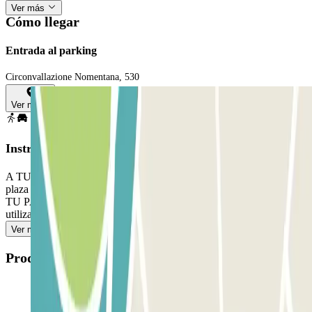
Ver más
Cómo llegar
Entrada al parking
Circonvallazione Nomentana, 530
Ver mapa
Instrucciones
A TU LLEGADA, 1) Accede al parking. 2) Aparca en cualquier
plaza libre. 3) Ve a la cabina de control con tu reserva Parclick. SI
TU PASE PERMITE ENTRADAS Y SALIDAS ILIMITADAS,
utiliza el ticket que te dio el personal.
Ver más
Productos disponibles