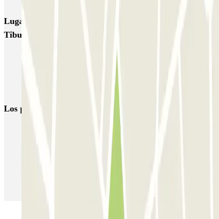
Lugares y eventos interesantes cerca de Garage
Tiburtina - Circonvallazione Nomentana
Aparcar dentro de la Zona de Tráfico Limitado en Roma
Parkings cerca de Villa Borghese
Busca parking cerca del Coliseo
Los parkings
más reservados
Parking en Madrid
Parking en Barcelona
Parking en Aeropuerto Barcelona
Parking en Aeropuerto Madrid Barajas
Parking en Sants - Estación de Barcelona
Parking en Atocha