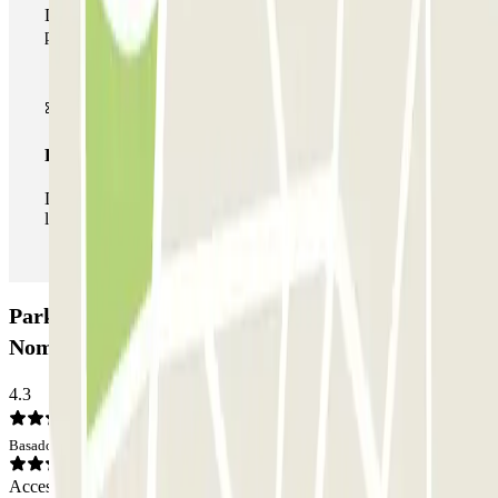
Durante tu estancia podrás hacer uso de toda la red de
parkings de este operador disponibles en Parclick.
Pase ilimitado
Durante tu estancia podrás entrar y salir del parking todas
las veces que quieras.
Parking Garage Tiburtina - Circonvallazione
Nomentana: Opiniones
4.3
Basado en 26 opiniones
Acceso