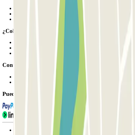
Quiénes somos
Cómo funciona
Nuestros parkings
¿Colaboramos?
Profesionales
Proveedor de parking
Afiliados
Contacto
Contáctanos
FAQ
Puedes utilizar estos métodos de pago:
Condiciones de uso y contratación