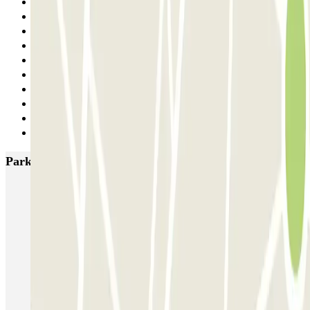
1
2
3
4
5
6
7
8
9
Siguiente
Parkings más valorados en Roma
SABA Piazza di Spagna - Villa Borghese
Tuscolana
Esquilino (Roma)
MONDIAL Laparelli
Supergarage Metronio
PARK ROMA COLOMBO
Park Roma Ostiense
MUOVIAMO Parioli
MUOVIAMO Flaminio
MUOVIAMO Pinciano