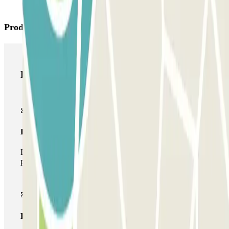
Productos de Parclick
Productos de Parclick
Pase básico
Durante tu estancia podrás entrar y salir una única vez al
parking
Pase multiparking