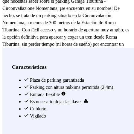
que necesitas saber sobre el parking Garage Tiburtina -
Circonvallazione Nomentana, ¡se encuentra en su nombre! De
hecho, se trata de un parking situado en la Circunvalación
Nomentana, a menos de 300 metros de la Estación de Roma
Tiburtina. Con fácil acceso y un horario de apertura muy amplio, es
la opción definitiva para aparcar y coger un tren desde Roma
Tiburtina, sin perder tiempo (ni horas de sueño) por encontrar un
parking low cost en los alrededores. Si tienes pensado un viaje de
unos días, pero separarte de tu coche siempre te da un poco de
inseguridad... esta vez no tendrás nada de qué preocuparte, ya que el
Características
Garage Tiburtina dispone de un servicio permanente de video
vigilancia! Si, en cambio, acabas de llegar y quieres visitar Roma,
Plaza de parking garantizada
podrás llegar rápidamente hasta el casco histórico gracias al
Parking con altura máxima permitida (2.4m)
transporte público; justo delante del parking están las paradas de los
Entrada flexible
autobuses 62, 168 y 309. Mientras que desde la estación de Roma
Es necesario dejar las llaves
Tiburtina transita la línea B de metro. Ésta es perfecta para llegar en
Cubierto
pocos minutos hasta el Coliseo, el Circo Máximo, el Foro Romano y
Vigilado
hasta a la Basílica de San Paolo fuori le Mura. No te prives de nada
durante tu viaje a Roma, aparca cerca de la Estación Tiburtina ;)