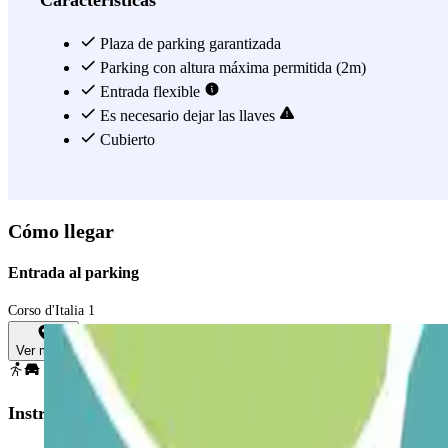
Características
nombre, ¡llegará inmediatamente a la Plaza de España! ¡Reserva ahora
Plaza de parking garantizada
Ver más
Parking con altura máxima permitida (2m)
Entrada flexible
Es necesario dejar las llaves
Cubierto
Cómo llegar
Entrada al parking
Corso d'Italia 1
Ver mapa
Instrucciones