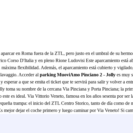
e aparcar en Roma fuera de la ZTL, pero justo en el umbral de su hermoso
trico Corso D'Italia y en pleno Rione Ludovisi Este aparcamiento está abi
 la máxima flexibilidad. Además, el aparcamiento está cubierto y vigilad
tolavaggio. Acceder al
parking MuoviAmo Pinciano 2 - Jolly
es muy se
 y esperar a que se emita el ticket que te servirá para salir y volver a en
Jolly toma su nombre de la cercana Via Pinciana y Porta Pinciana; la pri
este es ideal. Via Vittorio Veneto, famosa en los años sesenta por ser l
equeña trampa: el inicio del ZTL Centro Storico, tanto de día como de no
 mejor dejar el coche primero y luego caminar por Via Veneto! Si camina
des ir a la famosa Rinascente en Via del Tritone. Otro lugar de Rinascen
a. También está muy cerca de Villa Borghese, un parque histórico en 
losa iglesia de Trinità dei Monti: admire la vista durante unos minutos