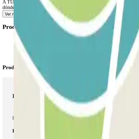
A TU LLEGADA: Accede al parking. Enseña tu reserva de Parclick al pe
dónde recoger tu vehículo. SI TU PASE PERMITE ENTRADAS Y SALI
Ver más
Productos disponibles
Productos de Parclick
Productos de Parclick
Pase básico