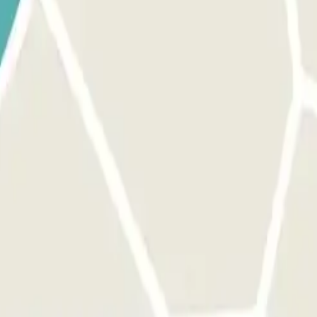
rsonal. Sigue las indicaciones del personal. PARA SALIR: Ve a la cabi
DAS ILIMITADAS: Sigue el mismo procedimiento indicado anteriorm