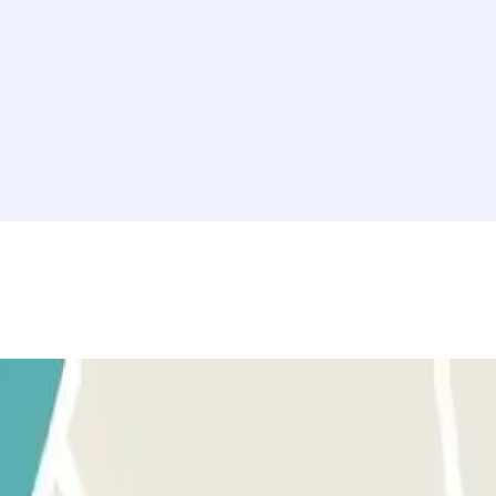
 el aparcamiento exclusivo MuoviAmo Pinciano 2 - Jolly en Parclick.it