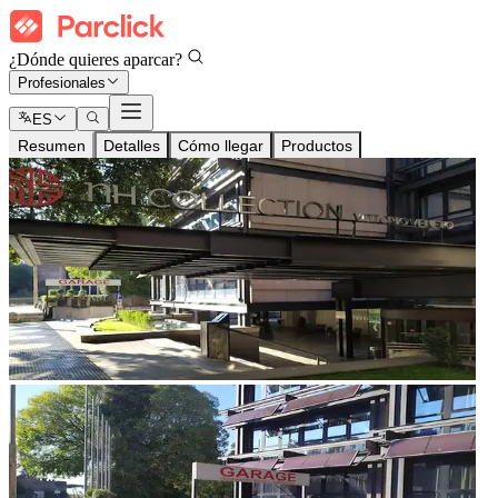
¿Dónde quieres aparcar?
Profesionales
ES
Resumen
Detalles
Cómo llegar
Productos