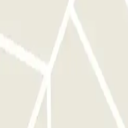
na de control. El personal te devolverá tus llaves y te indicará
ente para entrar y salir.