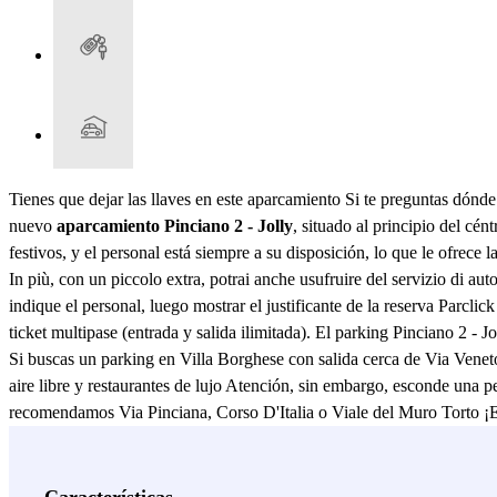
Tienes que dejar las llaves en este aparcamiento Si te preguntas dónd
nuevo
aparcamiento Pinciano 2 - Jolly
, situado al principio del cén
festivos, y el personal está siempre a su disposición, lo que le ofrece
In più, con un piccolo extra, potrai anche usufruire del servizio di au
indique el personal, luego mostrar el justificante de la reserva Parclick
ticket multipase (entrada y salida ilimitada). El parking Pinciano 2 - 
Si buscas un parking en Villa Borghese con salida cerca de Via Veneto 
aire libre y restaurantes de lujo Atención, sin embargo, esconde una p
recomendamos Via Pinciana, Corso D'Italia o Viale del Muro Torto ¡Es
admirar la Fuente de los Tritones, a sólo 1 km; desde allí también pue
Piazza Fiume, a sólo 700 m y donde confluyen Via Piave y Via Salari
Bioparco. Por último, si camina sólo 15 minutos, llegará a la maravil