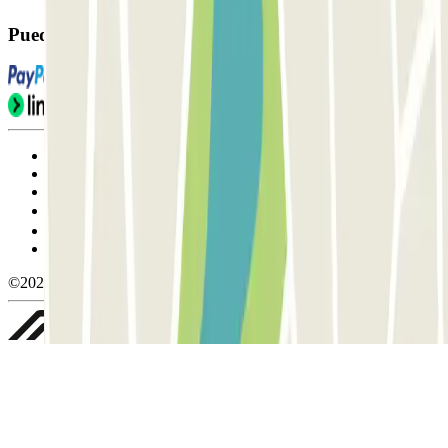
Puedes utilizar estos métodos de pago:
Condiciones de uso y contratación
Condiciones de cancelación
Política de cookies
Gestionar cookies
Política de privacidad
Whistleblowing
©2026 Parclick. All rights reserved