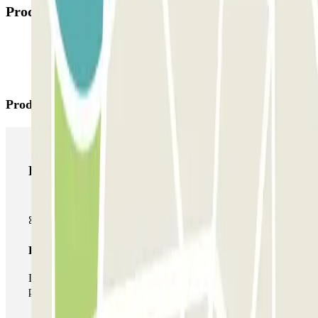
Productos disponibles
Productos de Parclick
Productos de Parclick
Pase básico
Durante tu estancia podrás entrar y salir una única vez al
parking