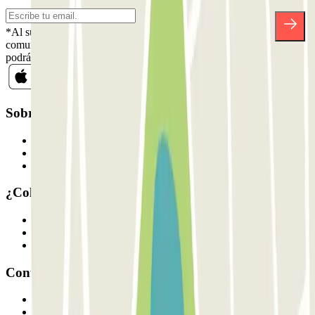
*Al suscribirte aceptas nuestra Política de Privacidad para recibir
comunicaciones comerciales de Parclick. Sin ningún compromiso,
podrás darte de baja cuando quieras en la misma newsletter.
Sobre Parclick
Quiénes somos
Cómo funciona
Nuestros parkings
¿Colaboramos?
Profesionales
Proveedor de parking
Afiliados
Contacto
Contáctanos
FAQ