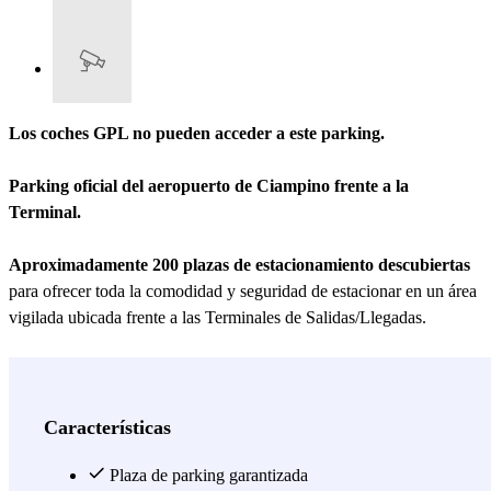
Los coches GPL no pueden acceder a este parking.
Parking oficial del aeropuerto de Ciampino frente a la
Terminal.
Aproximadamente 200 plazas de estacionamiento descubiertas
para ofrecer toda la comodidad y seguridad de estacionar en un área
vigilada ubicada frente a las Terminales de Salidas/Llegadas.
Programa de lealtad
: easy Parking es socio del
programa Volare
de ITA Airways
. Por cada euro gastado en el parking P4 – P5 – P6,
puedes acumular
4 puntos Volare
.
Características
Descuentos exclusivos
: al estacionar con easy Parking, obtienes un
descuento del 10% en los bares y restaurantes
Plaza de parking garantizada
del aeropuerto, así