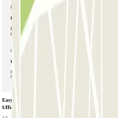
Pase multiparking
Durante tu estancia podrás hacer uso de toda la red de
parkings de este operador disponibles en Parclick.
Pase ilimitado
Durante tu estancia podrás entrar y salir del parking todas
las veces que quieras.
Easy Parking Ciampino P4 ADR - Parcheggio
Ufficiale Aeroporto di Roma: Opiniones