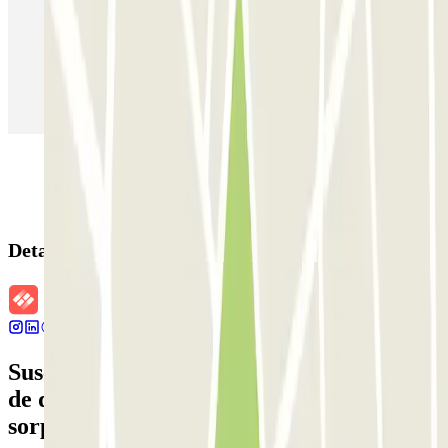
Parking en Aeropuerto Barcelona
Parking en Aeropuerto Madrid Barajas
Parking en Sants - Estación de Barcelona
Parking en Atocha
Detalles de la reserva
Suscríbete a nuestra newsletter y entérate
de descuentos, sorteos y otras muchas
sorpresas.