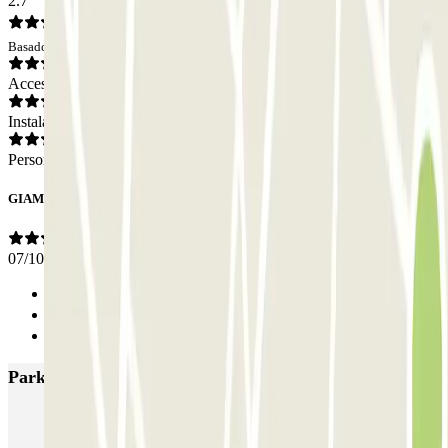
2.7
Basado en 1 opiniones
Acceso
Instalaciones
Personal
GIAMPIERO
07/10/2025
Anterior
1
Siguiente
Parkings más valorados en Roma
SABA Piazza di Spagna - Villa Borghese
Tuscolana