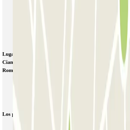
Esquilino (Roma)
MONDIAL Laparelli
Supergarage Metronio
PARK ROMA COLOMBO
Park Roma Ostiense
MUOVIAMO Parioli
MUOVIAMO Flaminio
MUOVIAMO Pinciano
Lugares y eventos interesantes cerca de Easy Parking
Ciampino P4 ADR - Parcheggio Ufficiale Aeroporto di
Roma
Parkings en el Aeropuerto de Roma - Ciampino (CIA)
Busca parking cerca del Coliseo
Aparcar dentro de la Zona de Tráfico Limitado en Roma
Los parkings
más reservados
Parking en Madrid
Parking en Barcelona