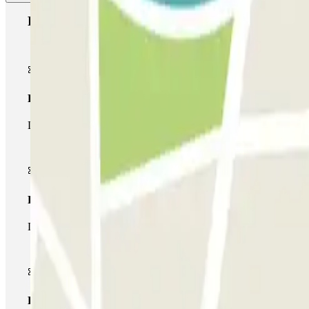
Productos de Parclick
Pase básico
Durante tu estancia podrás entrar y salir una única vez al parking
Pase multiparking
Durante tu estancia podrás hacer uso de toda la red de parkings d
Pase ilimitado