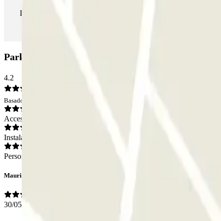
Durante tu estancia podrás entrar y salir del parking todas las ve
Parking Virgen de Luján PARKIA: Opiniones
4.2
Basado en 100 opiniones
Acceso
Instalaciones
Personal
Maurizio
30/05/2026