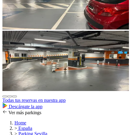
Todas tus reservas en nuestra app
Descárgate la app
Ver más parkings
Home
>
España
>
Parking Sevilla