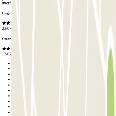
interfono para hablar con un operario y darle código de reserva.
Diego Jose
23/07/2026
Óscar
13/07/2026
Anterior
1
2
3
4
5
6
7
8
9