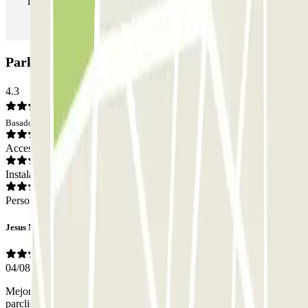
las veces que quieras.
Parking Insur Mirador de Santa Justa: Opiniones
4.3
Basado en 326 opiniones
Acceso
Instalaciones
Personal
Jesus Manuel
04/08/2026
Mejoraría la entrada y salida con lectura de matrícula ya que en
parclick no funciona y a la hora de salir hay que llamar a un