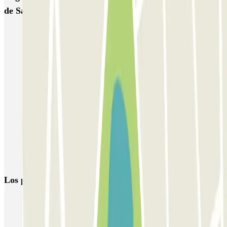
de Santa Justa
Parking Semana Santa de Sevilla 2026 | Parclick
Parking Santa Justa Sevilla | Estación con 32 Parkings en
OFERTA | Parclick
Parkings en Avenida Kansas City en Sevilla
Aparcar cerca del Hotel Hesperia Sevilla
Reservas de parking en el Estadio Ramón Sánchez Pizjuán
Parkings en el Barrio de La Buhaira en Sevilla
Vuelta al trabajo, ¡50% de descuento en tu abono mensual laboral
en parkings de Sevilla!
Los parkings
más reservados
Parking en Madrid
Parking en Barcelona
Parking en Aeropuerto Barcelona