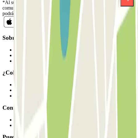
*Al suscribirte aceptas nuestra Política de Privacidad para recibir
comunicaciones comerciales de Parclick. Sin ningún compromiso,
podrás darte de baja cuando quieras en la misma newsletter.
Sobre Parclick
Quiénes somos
Cómo funciona
Nuestros parkings
¿Colaboramos?
Profesionales
Proveedor de parking
Afiliados
Contacto
Contáctanos
FAQ
Puedes utilizar estos métodos de pago: