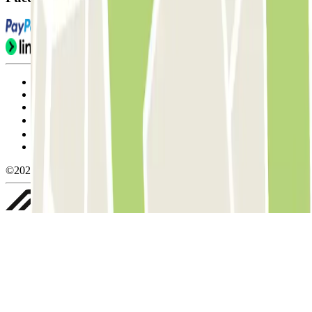
Condiciones de uso y contratación
Condiciones de cancelación
Política de cookies
Gestionar cookies
Política de privacidad
Whistleblowing
©2026 Parclick. All rights reserved