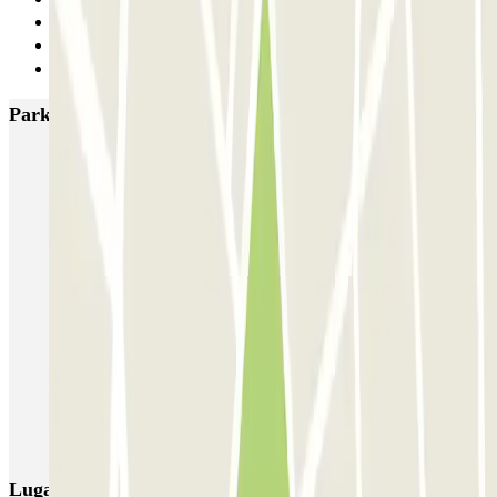
32
33
Siguiente
Parkings más valorados en Sevilla
SABA Macarena
MC Plaza de Cuba
MC Avenida de Roma
MC Sagrado Corazón
SABA Estación Sevilla - Plaza de las Armas
Rosa Amarilla - Hospital Virgen del Rocío
Parking Vuela Aeropuerto Sevilla - P&R
Parking Pista Aeropuerto Sevilla - Valet
SABA Estación Sevilla - Santa Justa (P1 / P3)
AUSSA José Laguillo
Lugares y eventos interesantes cerca de Insur Mirador