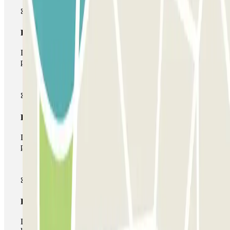
Pase básico
Durante tu estancia podrás entrar y salir una única vez al
parking
Pase multiparking
Durante tu estancia podrás hacer uso de toda la red de
parkings de este operador disponibles en Parclick.
Pase ilimitado
Durante tu estancia podrás entrar y salir del parking todas