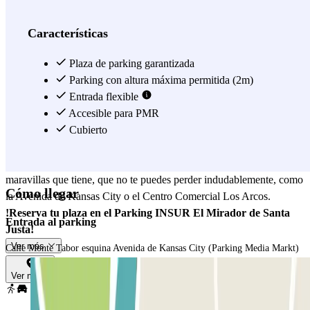
Sabemos que la afición del Sevilla es única y, por muy rival que
seas, no te puedes ir sin vivir un partido en el Ramón Sánchez
Características
Pizjuán. Por eso, este parking es el mejor que vas a encontrar para
aparcar cerca del estadio. Ahora ya puedes visitar Sevilla sin
Plaza de parking garantizada
preocuparte por tu coche, ya que puedes llegar desde este parking a
Parking con altura máxima permitida (2m)
la estación de RENFE de Santa Justa en muy poco tiempo. Aquí
Entrada flexible
podrás viajar hasta el lugar que más rabia te dé, con los trenes de
Accesible para PMR
larga y media distancia, como las líneas de cercanías que recorren
Cubierto
Sevilla, las cuales te llevarán hasta el mismo centro histórico. Que
no te asuste el calor de esta ciudad y visita cada una de las
maravillas que tiene, que no te puedes perder indudablemente, como
Cómo llegar
la Avenida de Kansas City o el Centro Comercial Los Arcos.
!Reserva tu plaza en el Parking INSUR El Mirador de Santa
Entrada al parking
Justa!
Ver más
Calle Monte Tabor esquina Avenida de Kansas City (Parking Media Markt)
Ver mapa