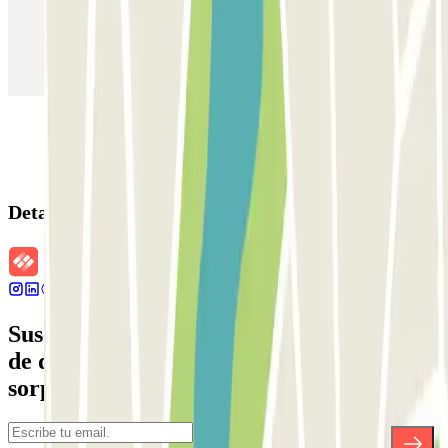
Parking en Aeropuerto Madrid Barajas
Parking en Sants - Estación de Barcelona
Parking en Atocha
Detalles de la reserva
Suscríbete a nuestra newsletter y entérate
de descuentos, sorteos y otras muchas
sorpresas.