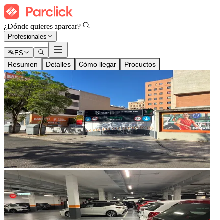
¿Dónde quieres aparcar?
Profesionales
ES
Resumen
Detalles
Cómo llegar
Productos