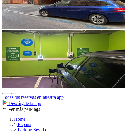
Todas tus reservas en nuestra app
Descárgate la app
Ver más parkings
Home
>
España
>
Parking Sevilla