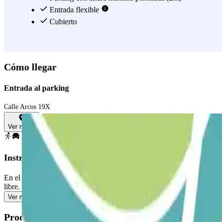
Entrada flexible
Cubierto
Cómo llegar
Entrada al parking
Calle Arcos 19X
Ver mapa
Instrucciones
En el proceso de compra escoge la fecha en que vas a llegar. Tras hace
libre. Ve a la cabina de control con tu reserva Parclick.
Ver más
Productos disponibles