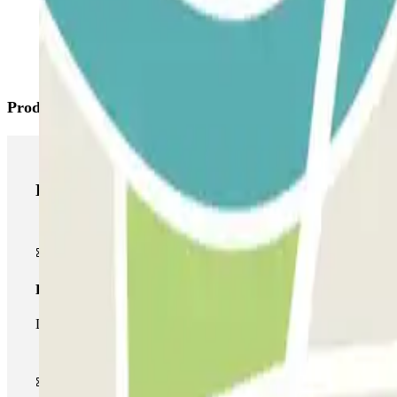
Productos de Parclick
Productos de Parclick
Pase básico
Durante tu estancia podrás entrar y salir una única vez al parking