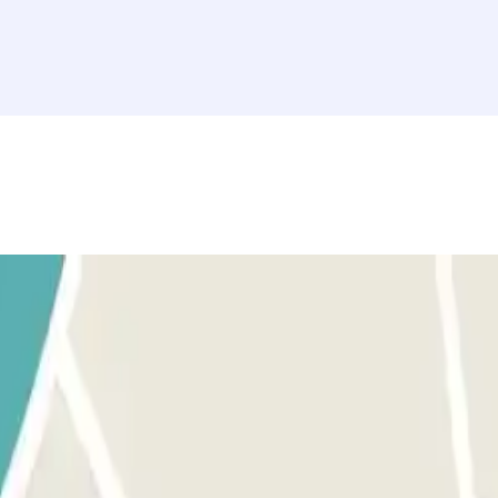
r el pago online recibirás por correo electrónico un justificante de com