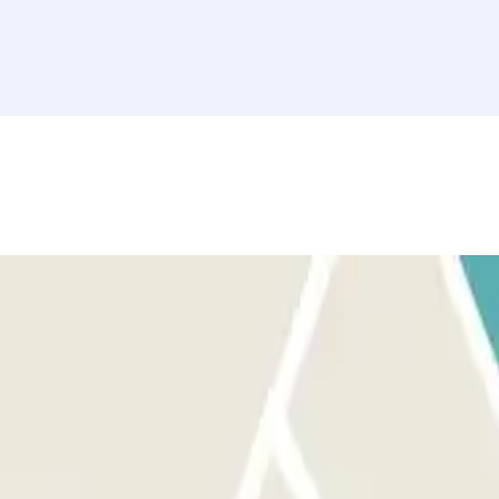
pra con el código localizador de tu reserva. Aparca en cualquier plaza