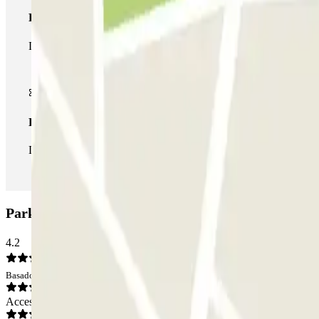
Pase multiparking
Durante tu estancia podrás hacer uso de toda la red de parkings d
Pase ilimitado
Durante tu estancia podrás entrar y salir del parking todas las ve
Parking Insur Buenos Aires: Opiniones
4.2
Basado en 83 opiniones
Acceso