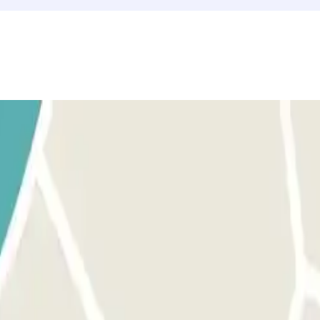
uerto. El número de teléfono del parking se proporcionará una vez hech