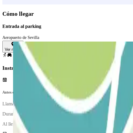
Cómo llegar
Entrada al parking
Aeropuerto de Sevilla
Ver mapa
Instrucciones
Antes de tu viaje
Llama al parking aproximadamente 20 minutos antes de llegar al aerop
Durante la llamada, una persona te confirmará el punto de encuentro.
Al llegar, se realizará una inspección de tu vehículo.