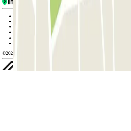
Condiciones de uso y contratación
Condiciones de cancelación
Política de cookies
Gestionar cookies
Política de privacidad
Whistleblowing
©2026 Parclick. All rights reserved