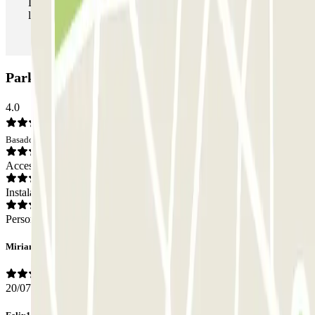
Durante tu estancia podrás entrar y salir del parking todas
las veces que quieras.
Parking APK2 Magdalena: Opiniones
4.0
Basado en 189 opiniones
Acceso
Instalaciones
Personal
Miriam
20/07/2026