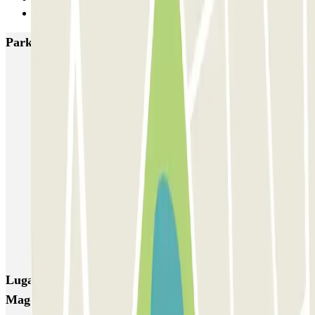
Siguiente
Parkings más valorados en Sevilla
SABA Macarena
MC Plaza de Cuba
MC Avenida de Roma
MC Sagrado Corazón
SABA Estación Sevilla - Plaza de las Armas
Rosa Amarilla - Hospital Virgen del Rocío
Parking Vuela Aeropuerto Sevilla - P&R
Parking Pista Aeropuerto Sevilla - Valet
SABA Estación Sevilla - Santa Justa (P1 / P3)
AUSSA José Laguillo
Lugares y eventos interesantes cerca de APK2
Magdalena