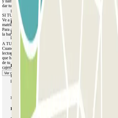
y llamar a interfonía o dirigirte a cabina de control con tu reserva y
dar tu número de matrícula y localizador de Parclick.
SI TU PASE PERMITE MÚLTIPLES ENTRADAS Y SALIDAS:
Ve a la salida y la barrera se abrirá cuando el lector detecte tu
Pase básico
matrícula.
Para acceder de nuevo al aparcamiento, vuelve a acercar tu coche a
Durante tu estancia podrás entrar y salir una única vez al
la barrera de entrada del aparcamiento.
parking
A TU SALIDA:
Cuando vayas a salir con tu vehículo, detente frente a la barrera y el
lector reconocerá tu matrícula. La barrera se abrirá sin que tengas
que hacer nada, como a tu llegada. Si has excedido el tiempo válido
de tu reserva, la barrera no se abrirá. Deberás ir a cabina de control o
Pase multiparking
cajero para abonar el exceso a precio de tarifa regular.
Ver más
Durante tu estancia podrás hacer uso de toda la red de
parkings de este operador disponibles en Parclick.
Pase ilimitado