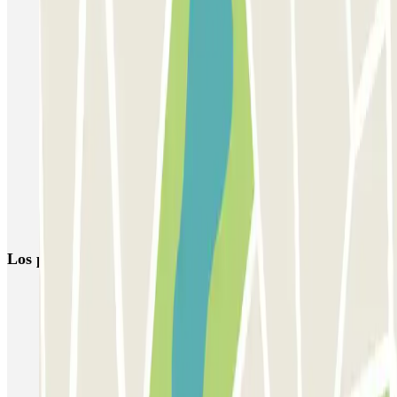
Aparcar cerca del Hotel Gran Meliá Colón - The Leading Hotels
of the World
Parkings cerca de la Calle Sierpes
Aparcar cerca del Hotel Bécquer
Parkings cerca de Plaza Nueva en Sevilla
Parkings cerca del Ayuntamiento de Sevilla
Dónde aparcar cerca de plaza de San Francisco
Parkings cerca del Teatro Quintero
Los parkings
más reservados
Parking en Madrid
Parking en Barcelona
Parking en Aeropuerto Barcelona
Parking en Aeropuerto Madrid Barajas