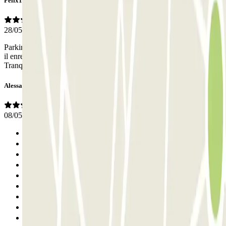
Felix13
28/05/2026
Parking très bien On peut laisser la voiture Ci vous prenez par le site
il enregistre votre plaque vous pouvez rentrer la barrière s'ouvre
Tranquilité
Alessandra
08/05/2026
Anterior
1
2
3
4
5
6
7
8