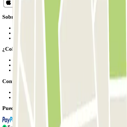
Sobre Parclick
Quiénes somos
Cómo funciona
Nuestros parkings
¿Colaboramos?
Profesionales
Proveedor de parking
Afiliados
Contacto
Contáctanos
FAQ
Puedes utilizar estos métodos de pago: