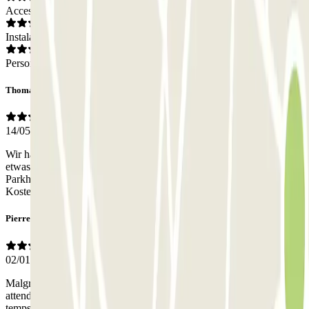
Acceso
Instalaciones
Personal
Thomas
14/05/2026
Wir haben P2 gebucht, auf der Bestätigung stand P1. Das hat uns
etwas verwirrt, da wir schon einmal eine Woche im falschen
Parkhaus standen. Das Personal war aber so kulant und hat uns die
Kosten erlassen.
Pierre
02/01/2026
Malgré ma réservation, j'ai eu du mal à avoir une place, j'ai due
attendre qu'une place se libére. Heureusement que j'avais prévu du
temps avant mon départ.