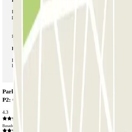
Pase multiparking
Durante tu estancia podrás hacer uso de toda la red de
parkings de este operador disponibles en Parclick.
Pase ilimitado
Durante tu estancia podrás entrar y salir del parking todas
las veces que quieras.
Parking Larga Estancia Sevilla-Aeropuerto AENA
P2: Opiniones
4.3
Basado en 26 opiniones