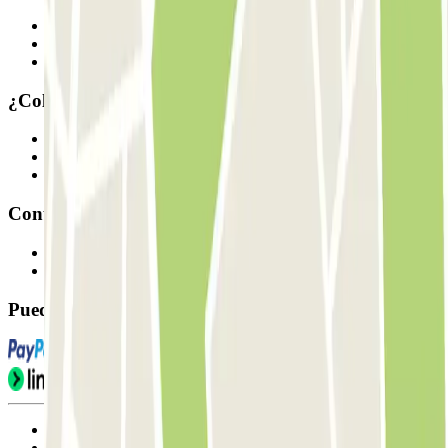
Quiénes somos
Cómo funciona
Nuestros parkings
¿Colaboramos?
Profesionales
Proveedor de parking
Afiliados
Contacto
Contáctanos
FAQ
Puedes utilizar estos métodos de pago:
Condiciones de uso y contratación
Condiciones de cancelación