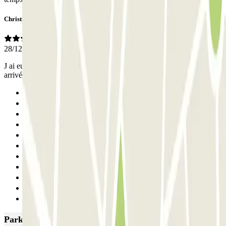
Christine
28/12/2025
J ai eu du mal à trouver la seule place disponible quand je suis
arrivée. A part cela ,très bien .
Anterior
1
2
3
4
5
6
7
8
9
Siguiente
Parkings más valorados en Sevilla