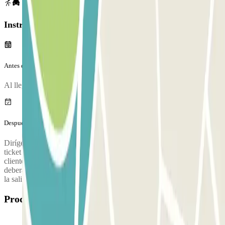
Instrucciones
Antes de tu viaje
Al llegar al parking, para entrar, entry.method.aena
Después de tu viaje
Dirígete a la cabina de control (o cajero automático) para validar el
ticket que cogiste a la entrada.
Ubicación de la cabina de atención al
cliente:
Solamente en caso de haber superado el tiempo de tu reserva
deberás abonar la diferencia en el parking. Después, conduce hasta
la salida con tu vehículo y utiliza este ticket para abrir la barrera.
Productos disponibles