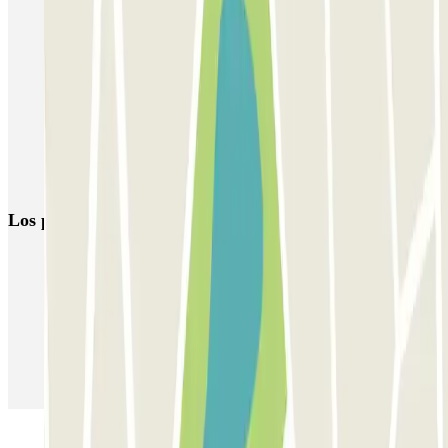
Parkings en el Barrio de Nervión en Sevilla
Parking Santa Justa Sevilla | Estación con 32 Parkings en
OFERTA | Parclick
Reservas de parking en el Estadio Ramón Sánchez Pizjuán
Parking Semana Santa de Sevilla 2026 | Parclick
Parkings en El Hospital Universitario Virgen Macarena
Los parkings
más reservados
Parking en Madrid
Parking en Barcelona
Parking en Aeropuerto Barcelona
Parking en Aeropuerto Madrid Barajas
Parking en Sants - Estación de Barcelona
Parking en Atocha