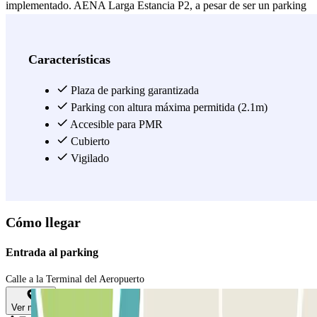
implementado. AENA Larga Estancia P2, a pesar de ser un parking
exterior, dispone de plazas techadas para proporcionarle mayor
seguridad a tu vehículo y mayor tranquilidad para ti. Olvídate de
shuttles innecesarios y garantízate una plaza de aparcamiento en el
Características
Aeropuerto de Sevilla muy cerca de la terminal con la mejor
calidad/precio que vas a encontrar en el mercado, tratándose de un
Plaza de parking garantizada
parking oficial de aeropuerto.
Parking con altura máxima permitida (2.1m)
!Reserva tu plaza en el parking
APENA P2 Larga Estancia!
Accesible para PMR
Cubierto
Ver más
Vigilado
Cómo llegar
Entrada al parking
Calle a la Terminal del Aeropuerto
Ver mapa