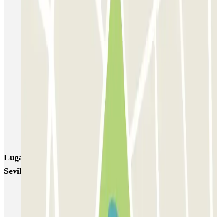
SABA Macarena
MC Plaza de Cuba
MC Avenida de Roma
MC Sagrado Corazón
SABA Estación Sevilla - Plaza de las Armas
Rosa Amarilla - Hospital Virgen del Rocío
Parking Vuela Aeropuerto Sevilla - P&R
Parking Pista Aeropuerto Sevilla - Valet
SABA Estación Sevilla - Santa Justa (P1 / P3)
AUSSA José Laguillo
Lugares y eventos interesantes cerca de Larga Estancia
Sevilla-Aeropuerto AENA P2
Parking aeropuerto Sevilla low cost | Reserva al mejor precio
Parkings en Avenida Kansas City en Sevilla