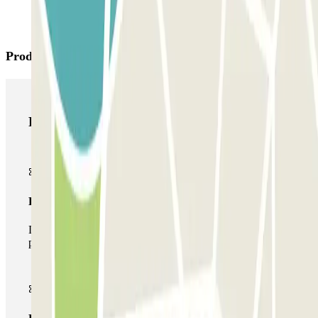
Productos de Parclick
Productos de Parclick
Pase básico
Durante tu estancia podrás entrar y salir una única vez al
parking