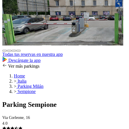
Todas tus reservas en nuestra app
Descárgate la app
Ver más parkings
Home
>
Italia
>
Parking Milán
>
Sempione
Parking Sempione
Via Corleone, 16
4.0