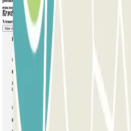
posibilidad de recargar los vehículos eléctricos. Es muy fácil de
encontrar llegando en coche desde Viale Tunisia, de los Bastioni
Productos de Parclick
di Porta Venezia, desde Porta Nuova y desde Viale Vittorio
Veneto.
Ver más
Productos de Parclick
Pase básico
Durante tu estancia podrás entrar y salir una única vez al
parking
Pase multiparking