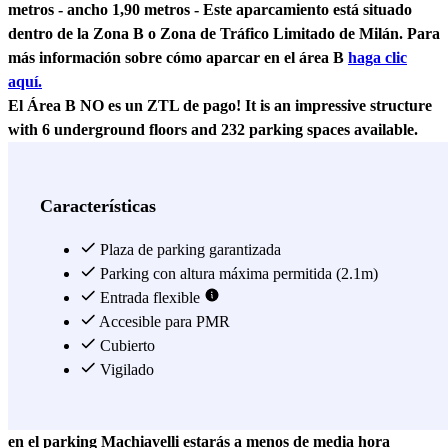
metros - ancho 1,90 metros - Este aparcamiento está situado
dentro de la Zona B o Zona de Tráfico Limitado de Milán. Para
más información sobre cómo aparcar en el área B
haga clic
aquí.
El Área B NO es un ZTL de pago! It is an impressive structure
with
6 underground floors and 232 parking spaces
available.
Parking en Porta Venezia cerca del centro de Milán. El
parking
Machiavelli
, a pocos metros de los Bastioni de Porta Venezia, se
ubica en una óptima zona de Milán, desde la cual en menos de
Características
10 minutos a pie podrás llegar hasta varios puntos de interés
como los Jardines Públicos Indro Montanelli, en cuyo interior
Plaza de parking garantizada
se encuentran el Planetario de Milán, Palacio Dugnani y el
Parking con altura máxima permitida (2.1m)
Museo de Historia Natural de Milán; Porta Venezia; Plaza de la
Entrada flexible
República; el célebre Corso Buenos Aires y el Hospital
Accesible para PMR
Oftálmico Fatebenefratelli. En menos de 15 minutos andando
Cubierto
desde el parking Machiavelli, puedes llegar al célebre
Vigilado
cuadrilátero de la moda, con Via Montenapoleone, Via Senato,
Via Spiga, Corso Venezia y Piazza San Babila. Dejando el coche
en el
parking Machiavelli
estarás a menos de media hora