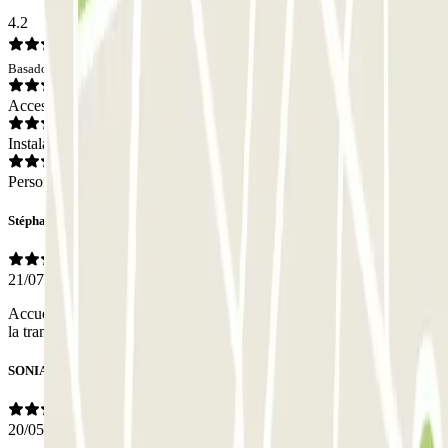
4.2
Basado en 27 opiniones
Acceso
Instalaciones
Personal
Stéphane
21/07/2026
Accueil étonnant par un employé irascible mais qui n’a pas entaché
la tranquillité de poser sa voiture en sécurité pendant le séjour.
SONIA
20/05/2026