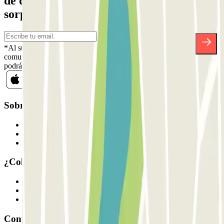
de descuentos, sorteos y otras muchas
sorpresas.
*Al suscribirte aceptas nuestra Política de Privacidad para recibir
comunicaciones comerciales de Parclick. Sin ningún compromiso,
podrás darte de baja cuando quieras en la misma newsletter.
Sobre Parclick
Quiénes somos
Cómo funciona
Nuestros parkings
¿Colaboramos?
Profesionales
Proveedor de parking
Afiliados
Contacto