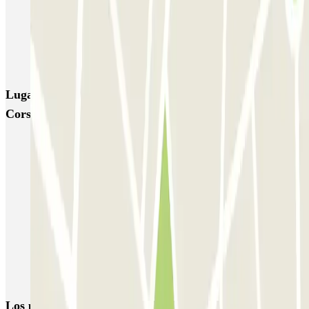
Garage Paullo - Corso XXII Marzo
Washington
TREPI - Stazione Lambrate
San Barnaba (Tribunale)
Autosilo Diaz
Autosilo San Marco
Machiavelli
Matteotti
Lugares y eventos interesantes cerca de Garage Paullo -
Corso XXII Marzo
Aparca cerca de la Catedral de Milán
Cómo Aparcar dentro de la Zona de Tráfico Limitado, en Milán
Reserva parking en el Teatro La Scala
Aparca cerca del Cementerio Monumental de Milán
Aparcar en Milán y desplazarse en metro
Parkings en el Aeropuerto de Milán-Linate - Enrico Forlanini
(LIN)
Los parkings
más reservados