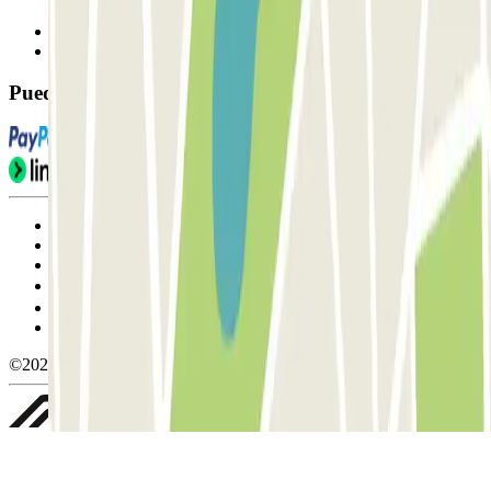
Contáctanos
FAQ
Puedes utilizar estos métodos de pago:
Condiciones de uso y contratación
Condiciones de cancelación
Política de cookies
Gestionar cookies
Política de privacidad
Whistleblowing
©2026 Parclick. All rights reserved