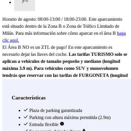
Horario de agosto: 08:00-13:00 / 18:00-23:00. Este aparcamiento
está situado dentro de la Zona B o Zona de Tráfico Limitado de
Milán. Para más información sobre cómo aparcar en el área B
haga
clic aquí.
El Área B NO es un ZTL de pago! En este aparcamiento es
necesario dejar las llaves del coche.
Las tarifas TURISMO solo se
aplican a vehículos de tamaño pequeño y mediano (longitud
máxima 3.9 m). Para vehículos como SUV y monovolumen
tendrás que reservar con las tarifas de FURGONETA (longitud
mínima de 4m y máxima 5m).
El Garaje Paullo - Corso XXII
Marzo está ubicado cerca de algunas calles importantes de Milán,
como Corso XXII Marzo (apúntatelo), Viale Umbria, Viale Monte
Características
Nero y Viale Regina Margherita. También está ubicado cerca del
centro histórico de Milán, por lo que te da la oportunidad de aparcar
Plaza de parking garantizada
en Milán, fuera de la zona de tráfico limitado (Área C). Disfruta de
Parking con altura máxima permitida (2.9m)
tu viaje sin preocuparte por nada, tan solo de visitar todos los
Entrada flexible