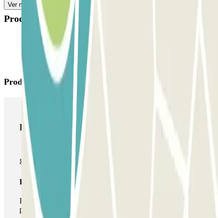
Ver más
Productos disponibles
Productos de Parclick
Productos de Parclick
Pase básico
Durante tu estancia podrás entrar y salir una única vez al
parking