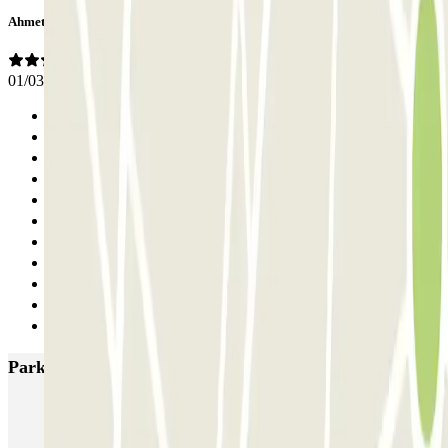
Ahmet
01/03/2026
Anterior
1
2
3
4
5
6
7
8
9
Siguiente
Parkings más valorados en Milán
MUOVIAMO Senato
Garage Gian Galeazzo