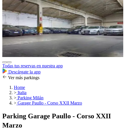
Todas tus reservas en nuestra app
Descárgate la app
Ver más parkings
Home
>
Italia
>
Parking Milán
>
Garage Paullo - Corso XXII Marzo
Parking Garage Paullo - Corso XXII
Marzo