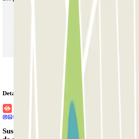
Parking en Madrid
Parking en Barcelona
Parking en Aeropuerto Barcelona
Parking en Aeropuerto Madrid Barajas
Parking en Sants - Estación de Barcelona
Parking en Atocha
Detalles de la reserva
Suscríbete a nuestra newsletter y entérate