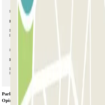
Pase multiparking
Durante tu estancia podrás hacer uso de toda la red de
parkings de este operador disponibles en Parclick.
Pase ilimitado
Durante tu estancia podrás entrar y salir del parking todas
las veces que quieras.
Parking Garage Paullo - Corso XXII Marzo:
Opiniones