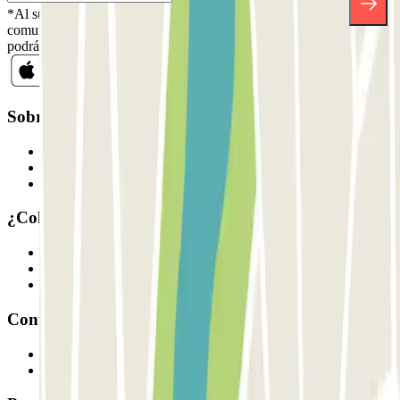
*Al suscribirte aceptas nuestra Política de Privacidad para recibir
comunicaciones comerciales de Parclick. Sin ningún compromiso,
podrás darte de baja cuando quieras en la misma newsletter.
Sobre Parclick
Quiénes somos
Cómo funciona
Nuestros parkings
¿Colaboramos?
Profesionales
Proveedor de parking
Afiliados
Contacto
Contáctanos
FAQ