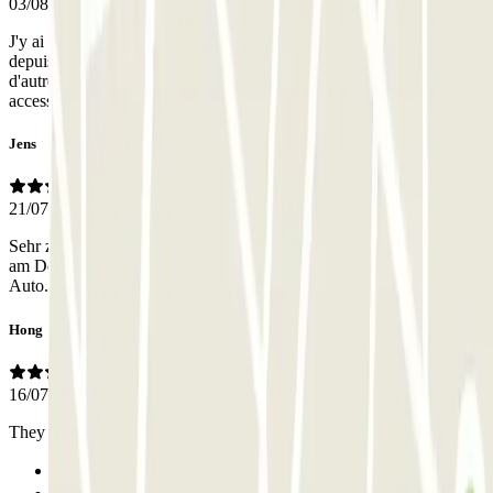
03/08/2026
J'y ai laissé mon véhicule 1 semaine pour voyager 1 semaine en train
depuis la gare de Milan toute proche. Parking pas cher comparé à
d'autres pour la prestation (environ 90€ la semaine)facilement
accessible, sécurisé. Bref j'y retournerai sans hésiter
Jens
21/07/2026
Sehr zentral. 5 Minuten zum Bahnhof, von wo man in 15 Minuten
am Dom ist. Freundliche Mitarbeiter und ausreichend Platz für das
Auto. Sehr zu empfehlen.
Hong
16/07/2026
They explained everything clearly and kindly, so I had no problems
Anterior