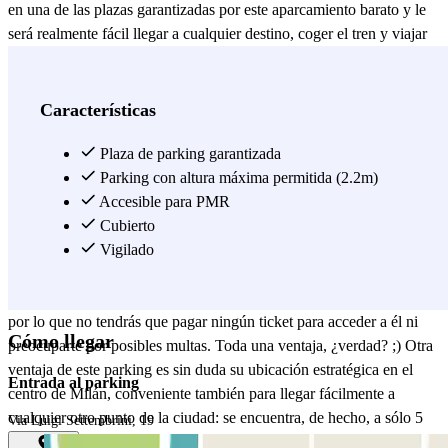
en una de las plazas garantizadas por este aparcamiento barato y le
será realmente fácil llegar a cualquier destino, coger el tren y viajar
sin más preocupaciones. Parking Settembrini - Estación Central
cuenta, de hecho, con un sistema de videovigilancia activo las 24
horas del día: ¡tu coche estará seguro en este aparcamiento cubierto
Características
durante todo tu viaje! Además, acceder al Parking Settembrini -
Estación Central es realmente fácil: sólo tienes que seguir las
Plaza de parking garantizada
indicaciones del personal del parking para aparcar tu coche y
Parking con altura máxima permitida (2.2m)
registrarte durante 5 minutos, mostrando tu bono con tu reserva
Accesible para PMR
Parclick. A la salida, sólo tienes que seguir las indicaciones del
Cubierto
personal del parking para recoger el coche, hacer el check-out y salir
Vigilado
del parking. El Parking Settembrini - Stazione Centrale, además,
está situado fuera de la ZTL, Zona a Traffico Limitato, de Milán,
por lo que no tendrás que pagar ningún ticket para acceder a él ni
Cómo llegar
preocuparte por posibles multas. Toda una ventaja, ¿verdad? ;) Otra
ventaja de este parking es sin duda su ubicación estratégica en el
Entrada al parking
centro de Milán, conveniente también para llegar fácilmente a
cualquier otro punto de la ciudad: se encuentra, de hecho, a sólo 5
Via Luigi Settembrini, 19
minutos a pie de la estación de metro M2-M3 Centrale de Milán,