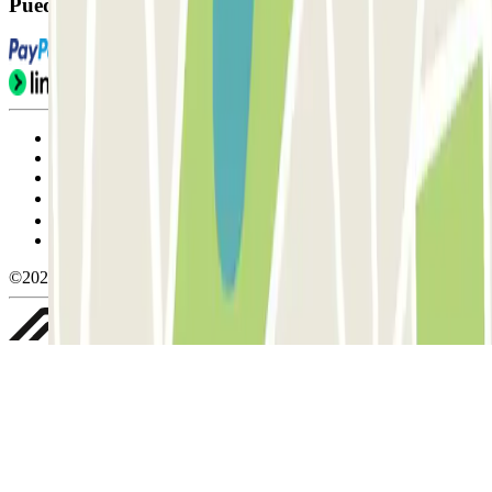
Puedes utilizar estos métodos de pago:
Condiciones de uso y contratación
Condiciones de cancelación
Política de cookies
Gestionar cookies
Política de privacidad
Whistleblowing
©2026 Parclick. All rights reserved