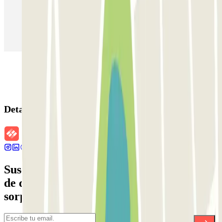
Parking en Aeropuerto Barcelona
Parking en Aeropuerto Madrid Barajas
Parking en Sants - Estación de Barcelona
Parking en Atocha
Detalles de la reserva
Suscríbete a nuestra newsletter y entérate
de descuentos, sorteos y otras muchas
sorpresas.