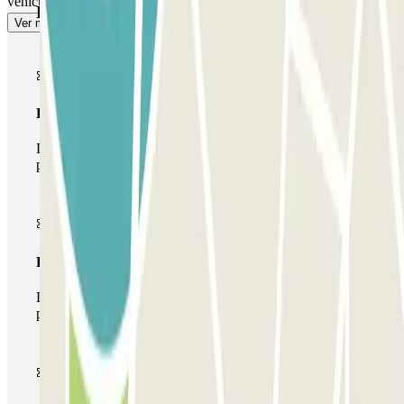
vehículo cubierto, seguro y sobre todo con total comodidad!
Productos de Parclick
Ver más
Pase básico
Durante tu estancia podrás entrar y salir una única vez al
parking
Pase multiparking
Durante tu estancia podrás hacer uso de toda la red de
parkings de este operador disponibles en Parclick.