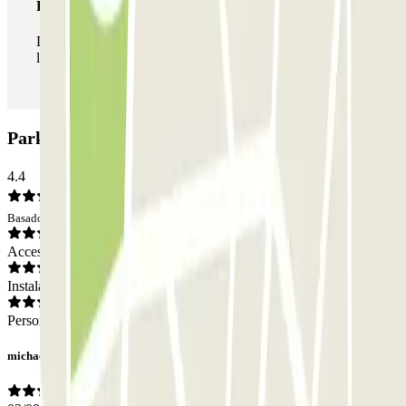
Pase ilimitado
Durante tu estancia podrás entrar y salir del parking todas
las veces que quieras.
Parking Settembrini - Milano: Opiniones
4.4
Basado en 519 opiniones
Acceso
Instalaciones
Personal
michael