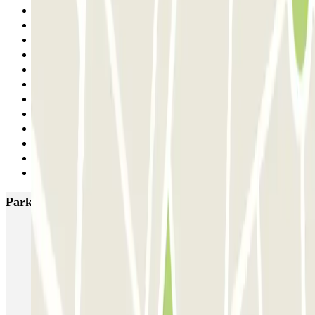
23
24
25
26
27
28
29
30
31
32
33
Siguiente
Parkings más valorados en Milán
MUOVIAMO Senato
Garage Gian Galeazzo
Garage Paullo - Corso XXII Marzo
Washington
TREPI - Stazione Lambrate
San Barnaba (Tribunale)