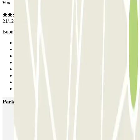
Vito
21/12/2024
Buon parking
Anterior
1
2
3
4
5
6
Siguiente
Parkings más valorados en Milán
MUOVIAMO Senato
Garage Gian Galeazzo
Garage Paullo - Corso XXII Marzo
Washington