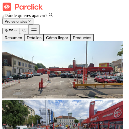
¿Dónde quieres aparcar?
Profesionales
ES
Resumen
Detalles
Cómo llegar
Productos