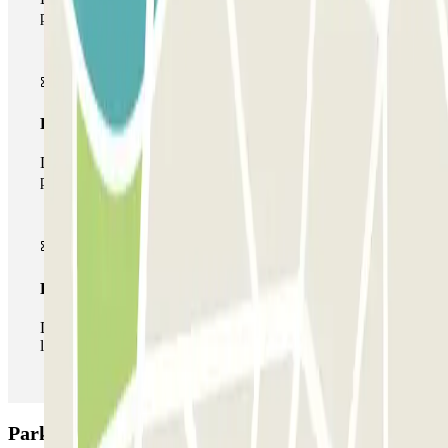
parking
Pase multiparking
Durante tu estancia podrás hacer uso de toda la red de
parkings de este operador disponibles en Parclick.
Pase ilimitado
Durante tu estancia podrás entrar y salir del parking todas
las veces que quieras.
Parking Carrefour Brenta: Opiniones