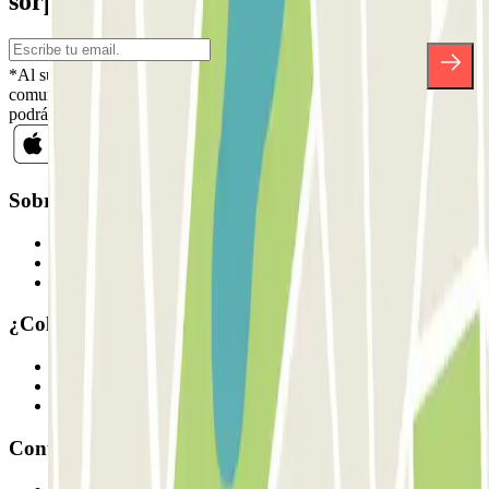
sorpresas.
*Al suscribirte aceptas nuestra Política de Privacidad para recibir
comunicaciones comerciales de Parclick. Sin ningún compromiso,
podrás darte de baja cuando quieras en la misma newsletter.
Sobre Parclick
Quiénes somos
Cómo funciona
Nuestros parkings
¿Colaboramos?
Profesionales
Proveedor de parking
Afiliados
Contacto