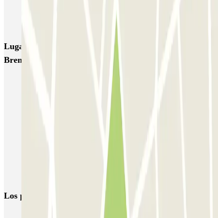
TREPI - Stazione Lambrate
San Barnaba (Tribunale)
Autosilo Diaz
Autosilo San Marco
Machiavelli
Matteotti
Lugares y eventos interesantes cerca de Carrefour
Brenta
Aparca cerca de la Catedral de Milán
Cómo Aparcar dentro de la Zona de Tráfico Limitado, en Milán
Reserva parking en el Teatro La Scala
Parkings en el Aeropuerto de Milán-Linate - Enrico Forlanini
(LIN)
Aparca cerca del Cementerio Monumental de Milán
Aparcar en Milán y desplazarse en metro
Los parkings
más reservados