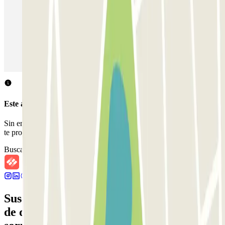
Parking en Madrid
Parking en Barcelona
Parking en Aeropuerto Barcelona
Parking en Aeropuerto Madrid Barajas
Parking en Sants - Estación de Barcelona
Parking en Atocha
Este aparcamiento no acepta reservas a través de Parclick.
Sin embargo, puedes reservar en uno de los parkings cercanos que
te proponemos.
Buscar parkings cercanos
Suscríbete a nuestra newsletter y entérate
de descuentos, sorteos y otras muchas