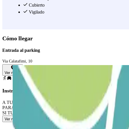
Cubierto
Vigilado
Cómo llegar
Entrada al parking
Via Calatafimi, 10
Ver mapa
Instrucciones
A TU LLEGADA: Coge el ticket. Aparca en cualquier plaza libre. Rec
PARA SALIR: Ve a la cabina de control con tu reserva Parclick y el t
SI TU PASE PERMITE ENTRADAS Y SALIDAS ILIMITADAS: Sigue el 
Ver más