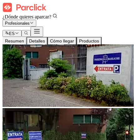
¿Dónde quieres aparcar?
Profesionales
ES
Resumen
Detalles
Cómo llegar
Productos