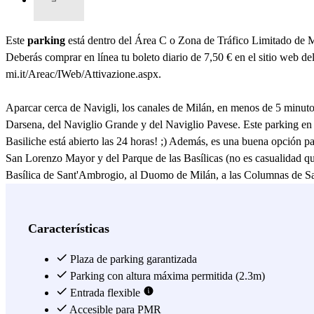
Este
parking
está dentro del Área C o Zona de Tráfico Limitado de 
Deberás comprar en línea tu boleto diario de 7,50 € en el sitio web de
mi.it/Areac/IWeb/Attivazione.aspx.
Aparcar cerca de Navigli, los canales de Milán, en menos de 5 minutos,
Darsena, del Naviglio Grande y del Naviglio Pavese. Este parking en el
Basiliche está abierto las 24 horas! ;) Además, es una buena opción pa
San Lorenzo Mayor y del Parque de las Basílicas (no es casualidad que 
Basílica de Sant'Ambrogio, al Duomo de Milán, a las Columnas de San L
Reserva tu plaza en este parking en los Navigli de Milán, ¡el Parking B
Ver más
Características
Plaza de parking garantizada
Parking con altura máxima permitida (2.3m)
Entrada flexible
Accesible para PMR