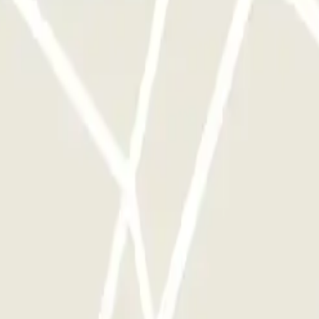
e este operador disponibles en Parclick.
ces que quieras.