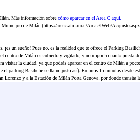
Milán. Más información sobre
cómo aparcar en el Area C aquí.
l Municipio de Milán (https://areac.atm-mi.it/Areac/IWeb/Acquisto.aspx) 
 ¡es un sueño! Pues no, es la realidad que te ofrece el Parking Basilich
 centro de Milán es cubierto y vigilado, y no importa cuanto pueda dura
ra visitar la ciudad, ya que podrás aparcar en el centro de Milán a poco
el parking Basiliche se llame justo así). En unos 15 minutos desde este
orenzo y a la Estación de Milán Porta Genova, por donde transita la lí
asiliche es justo lo que necesitas!