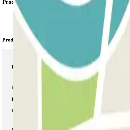
Productos disponibles
Productos de Parclick
Productos de Parclick
Pase básico
Durante tu estancia podrás entrar y salir una única vez al parking