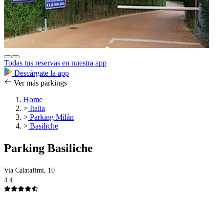
Todas tus reservas en nuestra app
Descárgate la app
Ver más parkings
Home
>
Italia
>
Parking Milán
>
Basiliche
Parking Basiliche
Via Calatafimi, 10
4.4