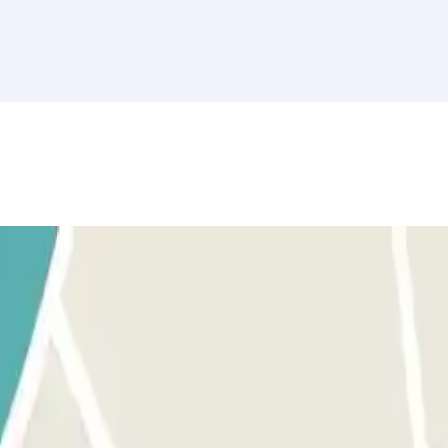
uerda que los días de mercado se puede acceder al parking desde Via
icket.
mismo procedimiento indicado anteriormente para entrar y salir