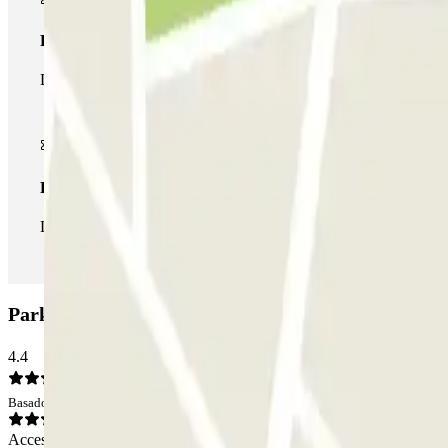
Pase multiparking
Durante tu estancia podrás hacer uso de toda la red de parkings d
Pase ilimitado
Durante tu estancia podrás entrar y salir del parking todas las ve
Parking Basiliche: Opiniones
4.4
Basado en 50 opiniones
Acceso