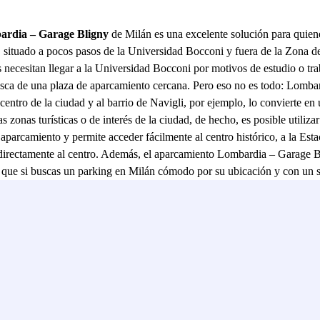
rdia – Garage Bligny
de Milán es una excelente solución para quien
do, situado a pocos pasos de la Universidad Bocconi y fuera de la Zona
 necesitan llegar a la Universidad Bocconi por motivos de estudio o trab
busca de una plaza de aparcamiento cercana. Pero eso no es todo: Lomb
entro de la ciudad y al barrio de Navigli, por ejemplo, lo convierte en 
s zonas turísticas o de interés de la ciudad, de hecho, es posible utiliza
 aparcamiento y permite acceder fácilmente al centro histórico, a la Est
a directamente al centro. Además, el aparcamiento Lombardia – Garage B
ía que si buscas un parking en Milán cómodo por su ubicación y con un se
evará unos clics.