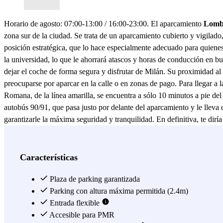
Horario de agosto: 07:00-13:00 / 16:00-23:00. El aparcamiento
Lomba
zona sur de la ciudad. Se trata de un aparcamiento cubierto y vigila
posición estratégica, que lo hace especialmente adecuado para quienes
la universidad, lo que le ahorrará atascos y horas de conducción en 
dejar el coche de forma segura y disfrutar de Milán. Su proximidad al c
preocuparse por aparcar en la calle o en zonas de pago. Para llegar a la
Romana, de la línea amarilla, se encuentra a sólo 10 minutos a pie del
autobús 90/91, que pasa justo por delante del aparcamiento y le llev
garantizarle la máxima seguridad y tranquilidad. En definitiva, te dir
Lombardia – Garage Bligny con la app Parclick o en la web, solo te ll
Ver más
Características
Plaza de parking garantizada
Parking con altura máxima permitida (2.4m)
Entrada flexible
Accesible para PMR