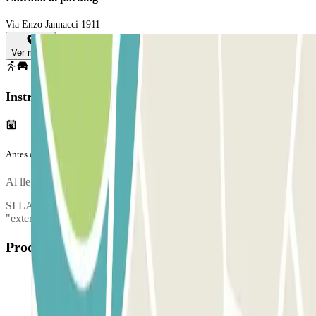
Via Enzo Jannacci 1911
Ver mapa
Instrucciones
Antes de tu viaje
Al llegar al parking, para entrar, entry.method.barcode
SI LA BARRERA NO SE ABRE: Llama al interfono e indica el
"external booking ID" indicado en tu voucher de confirmación.
Productos disponibles