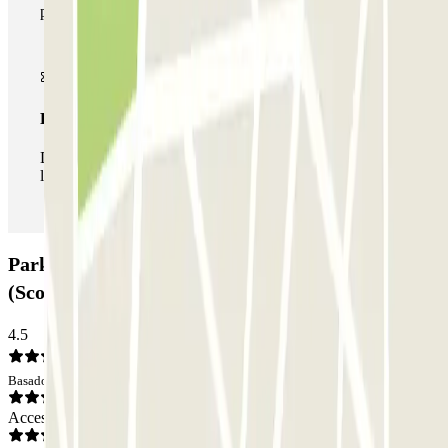
parkings de este operador disponibles en Parclick.
Pase ilimitado
Durante tu estancia podrás entrar y salir del parking todas
las veces que quieras.
Parking P4 New Linate - SEA Ufficiale
(Scoperto): Opiniones
4.5
Basado en 2 opiniones
Acceso