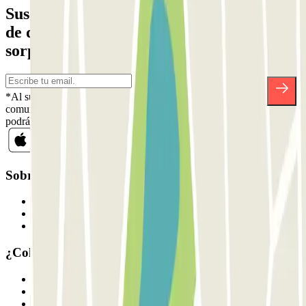
Suscríbete a nuestra newsletter y entérate
de descuentos, sorteos y otras muchas
sorpresas.
*Al suscribirte aceptas nuestra Política de Privacidad para recibir
comunicaciones comerciales de Parclick. Sin ningún compromiso,
podrás darte de baja cuando quieras en la misma newsletter.
Sobre Parclick
Quiénes somos
Cómo funciona
Nuestros parkings
¿Colaboramos?
Profesionales
Proveedor de parking
Afiliados