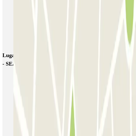
MUOVIAMO Senato
Garage Gian Galeazzo
Garage Paullo - Corso XXII Marzo
Washington
TREPI - Stazione Lambrate
San Barnaba (Tribunale)
Autosilo Diaz
Autosilo San Marco
Machiavelli
Matteotti
Lugares y eventos interesantes cerca de P4 New Linate
- SEA Ufficiale (Scoperto)
Parkings en el Aeropuerto de Milán-Linate - Enrico Forlanini
(LIN)
Aparcar en Milán y desplazarse en metro
Aparca cerca de la Catedral de Milán
Cómo Aparcar dentro de la Zona de Tráfico Limitado, en Milán
Reserva parking en el Teatro La Scala