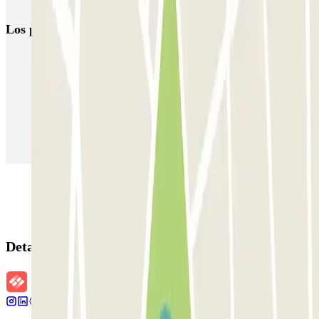
Aparca cerca del Cementerio Monumental de Milán
Los parkings
más reservados
Parking en Madrid
Parking en Barcelona
Parking en Aeropuerto Barcelona
Parking en Aeropuerto Madrid Barajas
Parking en Sants - Estación de Barcelona
Parking en Atocha
Detalles de la reserva