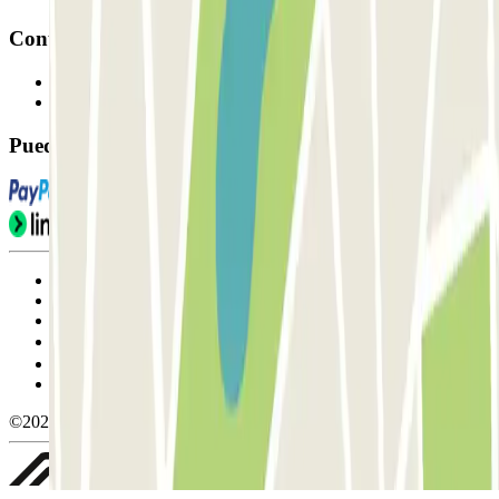
Contacto
Contáctanos
FAQ
Puedes utilizar estos métodos de pago:
Condiciones de uso y contratación
Condiciones de cancelación
Política de cookies
Gestionar cookies
Política de privacidad
Whistleblowing
©2026 Parclick. All rights reserved