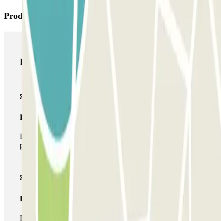
Productos de Parclick
Productos de Parclick
Pase básico
Durante tu estancia podrás entrar y salir una única vez al
parking
Pase multiparking
Durante tu estancia podrás hacer uso de toda la red de