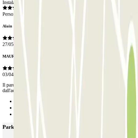
Instalaciones
Personal
Alain
27/05/2026
MAURIZIO
03/04/2026
Il parcheggio è eccellente. La segnaletica per arrivarci uscendo
dall'aeroporto potrebbe essere molto migliorata.
Anterior
1
Siguiente
Parkings más valorados en Milán