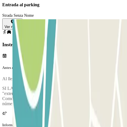
Entrada al parking
Strada Senza Nome
Ver mapa
Instrucciones
Antes de tu viaje
Al llegar al parking, para entrar, entry.method.barcode
SI LA BARRERA NO SE ABRE: Llama al interfono e indica el
"external booking ID" indicado en tu voucher de confirmación.
Como alternativa, puedes contactar con un operador llamando a los
números +39 02 7486 5621 - +39 02 7486 5622.
Información adicional