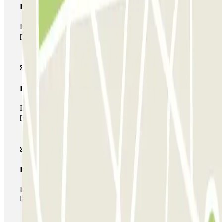
Pase básico
Durante tu estancia podrás entrar y salir una única vez al
parking
Pase multiparking
Durante tu estancia podrás hacer uso de toda la red de
parkings de este operador disponibles en Parclick.
Pase ilimitado
Durante tu estancia podrás entrar y salir del parking todas
las veces que quieras.