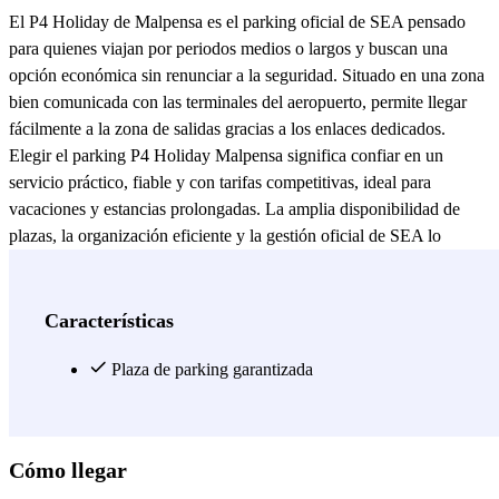
El P4 Holiday de Malpensa es el parking oficial de SEA pensado
para quienes viajan por periodos medios o largos y buscan una
opción económica sin renunciar a la seguridad. Situado en una zona
bien comunicada con las terminales del aeropuerto, permite llegar
fácilmente a la zona de salidas gracias a los enlaces dedicados.
Elegir el parking P4 Holiday Malpensa significa confiar en un
servicio práctico, fiable y con tarifas competitivas, ideal para
vacaciones y estancias prolongadas. La amplia disponibilidad de
plazas, la organización eficiente y la gestión oficial de SEA lo
convierten en una de las mejores opciones para quienes buscan un
parking seguro y económico cerca del Aeropuerto de Malpensa.
Reserva online y viaja sin preocupaciones.
Características
Ver más
Plaza de parking garantizada
Cómo llegar