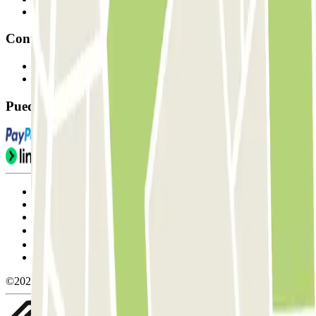
Afiliados
Contacto
Contáctanos
FAQ
Puedes utilizar estos métodos de pago:
Condiciones de uso y contratación
Condiciones de cancelación
Política de cookies
Gestionar cookies
Política de privacidad
Whistleblowing
©2026 Parclick. All rights reserved