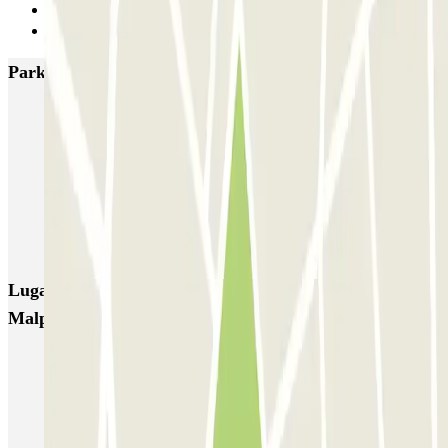
1
Siguiente
Parkings más valorados en Milán
MUOVIAMO Senato
Garage Gian Galeazzo
Garage Paullo - Corso XXII Marzo
Washington
TREPI - Stazione Lambrate
San Barnaba (Tribunale)
Autosilo Diaz
Autosilo San Marco
Machiavelli
Matteotti
Lugares y eventos interesantes cerca de P4 Holiday T1
Malpensa - SEA Ufficiale (Scoperto)
Parkings cerca de la Terminal 1 del Aeropuerto de Milán-Malpensa
(MXP)
Parking Malpensa low cost | Parking aeropuerto Milán-Malpensa