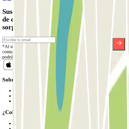
Suscríbete a nuestra newsletter y entérate
de descuentos, sorteos y otras muchas
sorpresas.
*Al suscribirte aceptas nuestra Política de Privacidad para recibir
comunicaciones comerciales de Parclick. Sin ningún compromiso,
podrás darte de baja cuando quieras en la misma newsletter.
Sobre Parclick
Quiénes somos
Cómo funciona
Nuestros parkings
¿Colaboramos?
Profesionales
Proveedor de parking