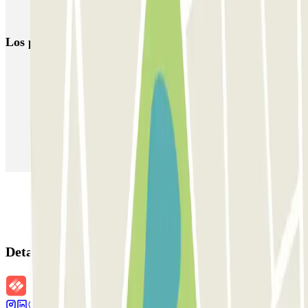
Parkings cerca de la Terminal 2 del Aeropuerto de Milán-Malpensa
(MXP)
Los parkings
más reservados
Parking en Madrid
Parking en Barcelona
Parking en Aeropuerto Barcelona
Parking en Aeropuerto Madrid Barajas
Parking en Sants - Estación de Barcelona
Parking en Atocha
Detalles de la reserva