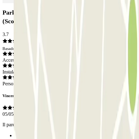
Parking P4 Holiday T1 Malpensa - SEA Ufficiale
(Scoperto): Opiniones
3.7
Basado en 1 opiniones
Acceso
Instalaciones
Personal
Vincenzo
05/05/2026
Il parcheggio non è custodito con accesso pedonale 24/24.
Anterior