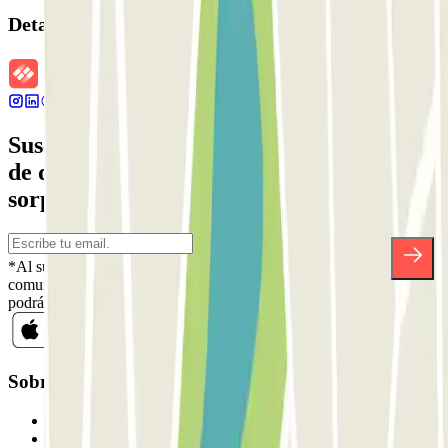
Detalles de la reserva
Suscríbete a nuestra newsletter y entérate
de descuentos, sorteos y otras muchas
sorpresas.
*Al suscribirte aceptas nuestra Política de Privacidad para recibir
comunicaciones comerciales de Parclick. Sin ningún compromiso,
podrás darte de baja cuando quieras en la misma newsletter.
Sobre Parclick
Quiénes somos
Cómo funciona