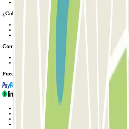
Nuestros parkings
¿Colaboramos?
Profesionales
Proveedor de parking
Afiliados
Contacto
Contáctanos
FAQ
Puedes utilizar estos métodos de pago:
Condiciones de uso y contratación
Condiciones de cancelación
Política de cookies
Gestionar cookies