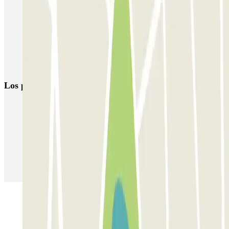
Parking Malpensa low cost | Parking aeropuerto Milán-Malpensa
Parkings cerca de la Terminal 1 del Aeropuerto de Milán-Malpensa
(MXP)
Parkings cerca de la Terminal 2 del Aeropuerto de Milán-Malpensa
(MXP)
Los parkings
más reservados
Parking en Madrid
Parking en Barcelona
Parking en Aeropuerto Barcelona
Parking en Aeropuerto Madrid Barajas
Parking en Sants - Estación de Barcelona
Parking en Atocha