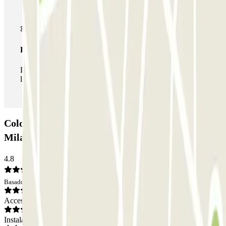
Pase ilimitado
Durante tu estancia podrás entrar y salir del parking todas
las veces que quieras.
Colossum Parking - Car Valet - Aeroporto di
Milano Malpensa - Scoperto: Opiniones
4.8
Basado en 6 opiniones
Acceso
Instalaciones