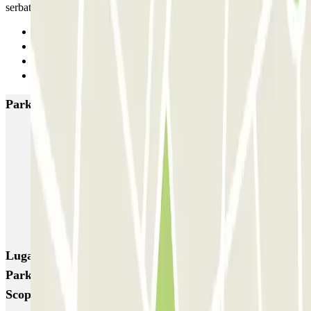
serbatoio quasi vuoto.
Anterior
1
2
Siguiente
Parkings más valorados en Milán
MUOVIAMO Senato
Garage Gian Galeazzo
Garage Paullo - Corso XXII Marzo
Washington
TREPI - Stazione Lambrate
San Barnaba (Tribunale)
Autosilo Diaz
Autosilo San Marco
Machiavelli
Matteotti
Lugares y eventos interesantes cerca de Colossum
Parking - Car Valet - Aeroporto di Milano Malpensa -
Scoperto