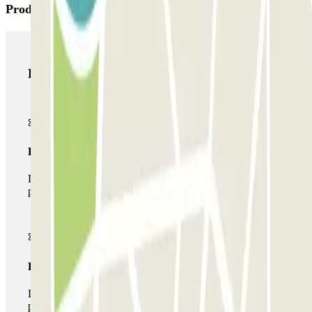
Productos de Parclick
Productos de Parclick
Pase básico
Durante tu estancia podrás entrar y salir una única vez al
parking
Pase multiparking
Durante tu estancia podrás hacer uso de toda la red de
parkings de este operador disponibles en Parclick.