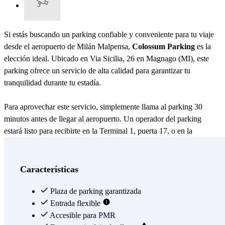
Si estás buscando un parking confiable y conveniente para tu viaje
desde el aeropuerto de Milán Malpensa,
Colossum Parking
es la
elección ideal. Ubicado en Via Sicilia, 26 en Magnago (MI), este
parking ofrece un servicio de alta calidad para garantizar tu
tranquilidad durante tu estadía.
Para aprovechar este servicio, simplemente llama al parking 30
minutos antes de llegar al aeropuerto. Un operador del parking
estará listo para recibirte en la Terminal 1, puerta 17, o en la
Terminal 2, frente a la farmacia. Entregando las llaves al profesional
del parking, tu auto será recibido y llevado al parking ubicado a solo
15 km de distancia, permitiéndote ahorrar tiempo y esfuerzo.
Características
A tu regreso, el proceso es igualmente sencillo. Mientras esperas tu
equipaje, llamarás al parking para avisar de tu llegada. Luego, te
Plaza de parking garantizada
dirigirás al punto de encuentro acordado, donde el operador del
Entrada flexible
parking te devolverá tu auto listo para regresar a casa. Este servicio
Accesible para PMR