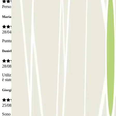
Personal
Mariarosa
28/04/2025
Puntuali e gentilissimi, da consigliare!
Daniele
28/08/2024
Utilizzato servizio di car valet all'aeroporto di Malpensa. Il personale
è stato puntuale e cordiale sia al ritiro che alla riconsegna.
Giorgia
25/08/2024
Sono arrivata col pieno e la macchina mi e stata ridata col il