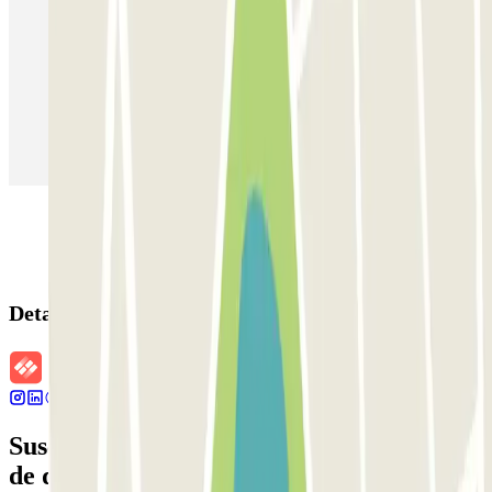
Parking en Madrid
Parking en Barcelona
Parking en Aeropuerto Barcelona
Parking en Aeropuerto Madrid Barajas
Parking en Sants - Estación de Barcelona
Parking en Atocha
Detalles de la reserva
Suscríbete a nuestra newsletter y entérate
de descuentos, sorteos y otras muchas