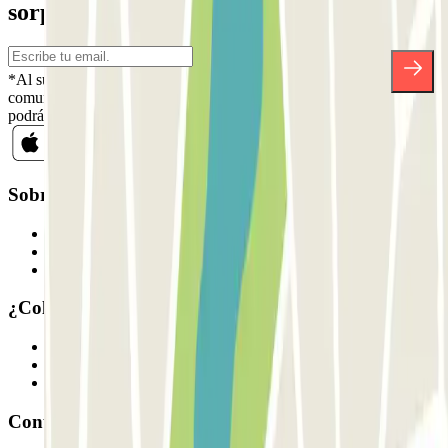
sorpresas.
*Al suscribirte aceptas nuestra Política de Privacidad para recibir
comunicaciones comerciales de Parclick. Sin ningún compromiso,
podrás darte de baja cuando quieras en la misma newsletter.
Sobre Parclick
Quiénes somos
Cómo funciona
Nuestros parkings
¿Colaboramos?
Profesionales
Proveedor de parking
Afiliados
Contacto