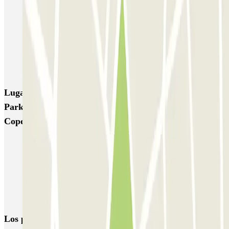
MUOVIAMO Senato
Garage Gian Galeazzo
Garage Paullo - Corso XXII Marzo
Washington
TREPI - Stazione Lambrate
San Barnaba (Tribunale)
Autosilo Diaz
Autosilo San Marco
Machiavelli
Matteotti
Lugares y eventos interesantes cerca de Colossum
Parking - Car Valet - Aeroporto di Milano Malpensa -
Coperto
Parkings cerca de la Terminal 1 del Aeropuerto de Milán-Malpensa
(MXP)
Parking Malpensa low cost | Parking aeropuerto Milán-Malpensa
Parkings cerca de la Terminal 2 del Aeropuerto de Milán-Malpensa
(MXP)
Los parkings
más reservados