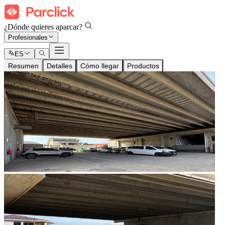
¿Dónde quieres aparcar?
Profesionales
ES
Resumen
Detalles
Cómo llegar
Productos