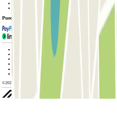
Contáctanos
FAQ
Puedes utilizar estos métodos de pago:
Condiciones de uso y contratación
Condiciones de cancelación
Política de cookies
Gestionar cookies
Política de privacidad
Whistleblowing
©2026 Parclick. All rights reserved