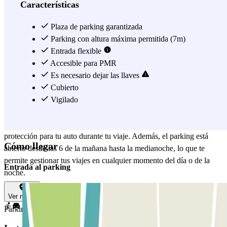
15 km de distancia, permitiéndote ahorrar tiempo y esfuerzo.
Características
A tu regreso, el proceso es igualmente sencillo. Mientras esperas tu
equipaje, llamarás al parking para avisar de tu llegada. Luego, te
Plaza de parking garantizada
dirigirás al punto de encuentro acordado, donde el operador del
Parking con altura máxima permitida (7m)
parking te devolverá tu auto listo para regresar a casa. Este servicio
Entrada flexible
de valet parking de Colossum Parking añade un toque de lujo y
Accesible para PMR
comodidad a tu viaje, asegurando la máxima tranquilidad durante tu
Es necesario dejar las llaves
estancia.
Cubierto
Vigilado
La seguridad de tu vehículo es una prioridad en Colossum Parking.
El parking está vigilado las 24 horas del día, garantizando la máxima
protección para tu auto durante tu viaje. Además, el parking está
Cómo llegar
abierto desde las 6 de la mañana hasta la medianoche, lo que te
permite gestionar tus viajes en cualquier momento del día o de la
Entrada al parking
noche.
Si tu automóvil funciona con gas GPL, no te preocupes: Colossum
Ver mapa
Parking recibe con gusto vehículos alimentados con gas.