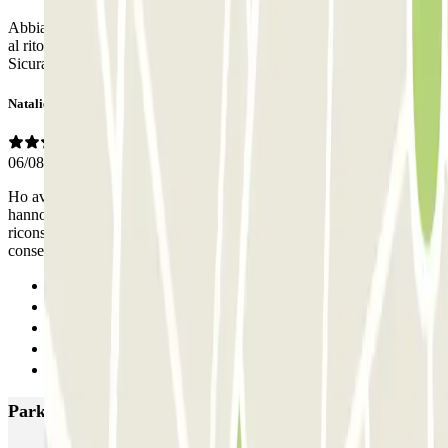
Abbiamo utilizzato il servizio car valet. All’andata, e’ stato puntuale,
al ritorno attesa di 45/50 minuti di fronte ai 20/25 prospettati.
Sicuramente un servizio migliorabile.
Natalie
06/08/2024
Ho avuto un ottimo servizio, sono arrivata in aeroporto Malpensa e
hanno preso la macchina, al mio rientro ho chiamato per la
riconsegna della mia auto, in 10 minuti e’ arrivato un ragazzo a
consegnarmi l’auto. Grazie mi sono trovata benissimo così.
Anterior
1
2
3
Siguiente
Parkings más valorados en Milán