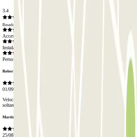
3.4
Basado en 9 opiniones
Acceso
Instalaciones
Personal
Roberto
01/09/2024
Veloci, flessibili, professionali. Ho steso la macchina 15 minuti
soltanto
Martina
25/08/2024