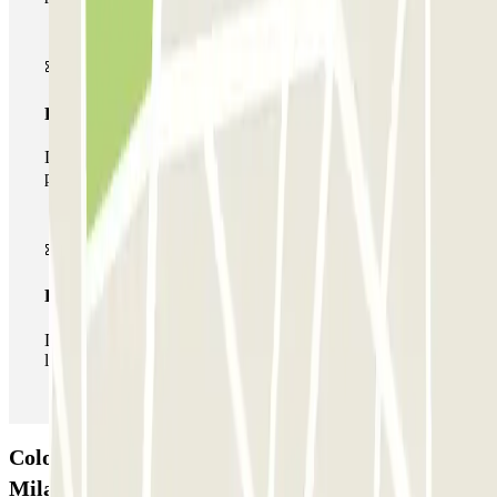
Pase multiparking
Durante tu estancia podrás hacer uso de toda la red de
parkings de este operador disponibles en Parclick.
Pase ilimitado
Durante tu estancia podrás entrar y salir del parking todas
las veces que quieras.
Colossum Parking - Car Valet - Aeroporto di
Milano Malpensa - Coperto: Opiniones