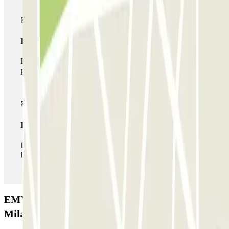
Pase multiparking
Durante tu estancia podrás hacer uso de toda la red de
parkings de este operador disponibles en Parclick.
Pase ilimitado
Durante tu estancia podrás entrar y salir del parking todas
las veces que quieras.
EMYCARPARKING - Shuttle - Aeroporto di
Milano Malpensa (Scoperto): Opiniones