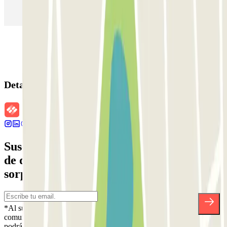
Parking en Sants - Estación de Barcelona
Parking en Atocha
Detalles de la reserva
Suscríbete a nuestra newsletter y entérate
de descuentos, sorteos y otras muchas
sorpresas.
*Al suscribirte aceptas nuestra Política de Privacidad para recibir
comunicaciones comerciales de Parclick. Sin ningún compromiso,
podrás darte de baja cuando quieras en la misma newsletter.