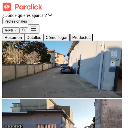
¿Dónde quieres aparcar?
Profesionales
ES
Resumen
Detalles
Cómo llegar
Productos