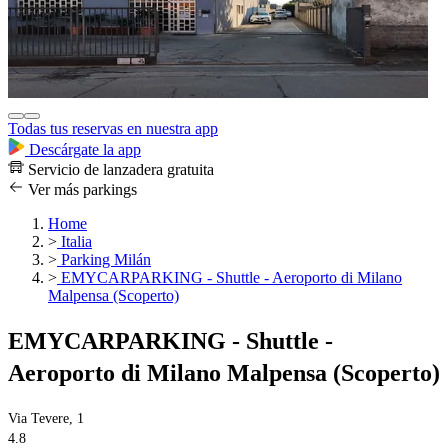
Todas tus reservas en nuestra app
Descárgate la app
Servicio de lanzadera gratuita
Ver más parkings
Home
>
Italia
>
Parking Milán
>
EMYCARPARKING - Shuttle - Aeroporto di Milano
Malpensa (Scoperto)
EMYCARPARKING - Shuttle -
Aeroporto di Milano Malpensa (Scoperto)
Via Tevere, 1
4.8