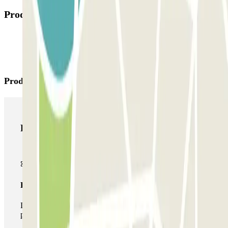
Productos disponibles
Productos de Parclick
Productos de Parclick
Pase básico
Durante tu estancia podrás entrar y salir una única vez al
parking