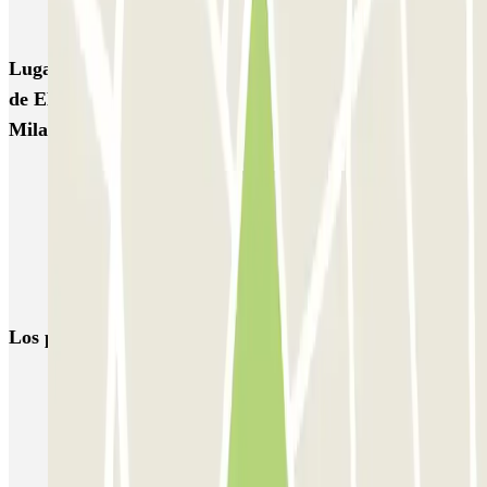
Autosilo Diaz
Autosilo San Marco
Machiavelli
Matteotti
Lugares y eventos interesantes cerca
de EMYCARPARKING - Shuttle - Aeroporto di
Milano Malpensa (Scoperto)
Parking Malpensa low cost | Parking aeropuerto Milán-Malpensa
Parkings cerca de la Terminal 1 del Aeropuerto de Milán-Malpensa
(MXP)
Parkings cerca de la Terminal 2 del Aeropuerto de Milán-Malpensa
(MXP)
Los parkings
más reservados
Parking en Madrid
Parking en Barcelona
Parking en Aeropuerto Barcelona
Parking en Aeropuerto Madrid Barajas