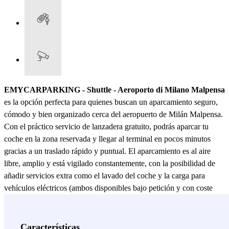
EMYCARPARKING - Shuttle - Aeroporto di Milano Malpensa
es la opción perfecta para quienes buscan un aparcamiento seguro,
cómodo y bien organizado cerca del aeropuerto de Milán Malpensa.
Con el práctico servicio de lanzadera gratuito, podrás aparcar tu
coche en la zona reservada y llegar al terminal en pocos minutos
gracias a un traslado rápido y puntual. El aparcamiento es al aire
libre, amplio y está vigilado constantemente, con la posibilidad de
añadir servicios extra como el lavado del coche y la carga para
vehículos eléctricos (ambos disponibles bajo petición y con coste
adicional). Es una solución flexible, ideal tanto para viajes de
negocios como de placer. El Aeropuerto de Milán Malpensa es uno
de los principales hubs de Italia, con vuelos directos a destinos
Características