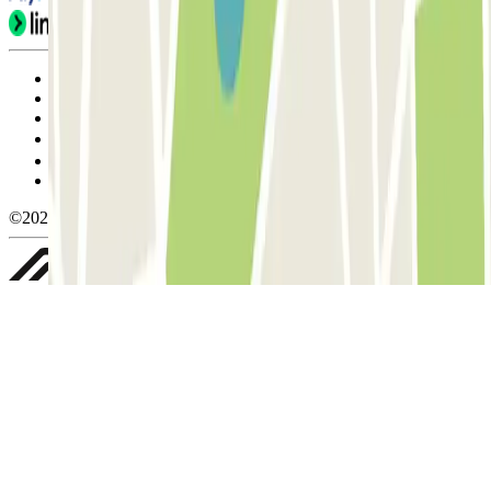
Condiciones de uso y contratación
Condiciones de cancelación
Política de cookies
Gestionar cookies
Política de privacidad
Whistleblowing
©2026 Parclick. All rights reserved