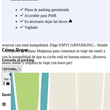
nacionales e internacionales. Entre las rutas más populares se
encuentran Nueva York, Londres, París, Dubái, Tokio y Bangkok,
Plaza de parking garantizada
operadas por compañías como ITA Airways, Emirates, Lufthansa y
Accesible para PMR
Qatar Airways. Reservar con EMYCARPARKING - Shuttle es
Es necesario dejar las llaves
rápido y sencillo gracias a Parclick: podrás elegir fechas, horarios y
Vigilado
servicios adicionales directamente en línea. Además, las opiniones
verificadas te permiten consultar las experiencias de otros usuarios y
reservar con total tranquilidad. Elige EMYCARPARKING - Shuttle
Cómo llegar
- Aeroporto di Milano Malpensa para comenzar tu viaje sin estrés y
con la tranquilidad de que tu coche está en buenas manos. ¡Reserva
Entrada al parking
ahora online y empieza tu viaje con buen pie!
Ver más
Via Tevere, 1
Ver mapa
Instrucciones