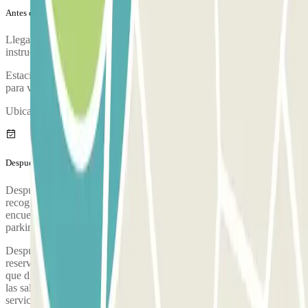
Antes de tu viaje
Llega al parking, muestra tu reserva de Parclick y sigue las
instrucciones del operador.
Estaciona tu vehículo y acércate a la oficina de atención al cliente
para validar tu reserva.
Ubicación de la cabina de atención al cliente:
Después de tu viaje
Después de recoger tus maletas, llama al parking para solicitar la
recogida. Durante la llamada, una persona te confirmará el punto de
encuentro en la terminal del aeropuerto. El número de teléfono del
parking se proporcionará una vez hecha la reserva.
Después de recoger tu equipaje, llama al número indicado en la
reserva y sigue las instrucciones del operador. Normalmente tendrás
que dirigirte a la puerta 18 de las salidas de la Terminal 1 o frente a
las salidas de EasyJet en la Terminal 2 y esperar a que llegue el
servicio de traslado.