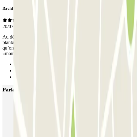
David
20/07/2026
Au départ on s’est retrouvé dans un endroit un peu au milieu des
plantations dans un énorme hangar désaffecte,on s’est demandé ce
qu’on faisait la …Un monsieur très gentil nous a accueilli !! 15 jours
«moins de 90€ il est venu nous chercher, enfin parfait
Anterior
1
Siguiente
Parkings más valorados en Milán
MUOVIAMO Senato
Garage Gian Galeazzo
Garage Paullo - Corso XXII Marzo
Washington
TREPI - Stazione Lambrate
San Barnaba (Tribunale)