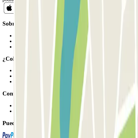
Sobre Parclick
Quiénes somos
Cómo funciona
Nuestros parkings
¿Colaboramos?
Profesionales
Proveedor de parking
Afiliados
Contacto
Contáctanos
FAQ
Puedes utilizar estos métodos de pago: