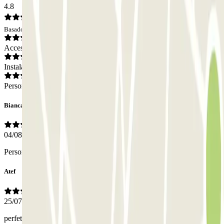
4.8
Basado en 3 opiniones
Acceso
Instalaciones
Personal
Bianca Maria
04/08/2026
Personale gentile e puntuale, è andato tutto liscio! consigliato!
Atef
25/07/2026
perfetto