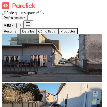
¿Dónde quieres aparcar?
Profesionales
ES
Resumen
Detalles
Cómo llegar
Productos