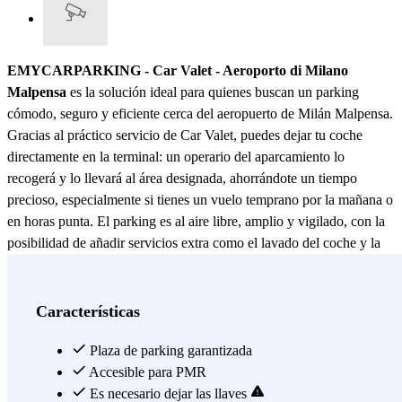
EMYCARPARKING - Car Valet - Aeroporto di Milano
Malpensa
es la solución ideal para quienes buscan un parking
cómodo, seguro y eficiente cerca del aeropuerto de Milán Malpensa.
Gracias al práctico servicio de Car Valet, puedes dejar tu coche
directamente en la terminal: un operario del aparcamiento lo
recogerá y lo llevará al área designada, ahorrándote un tiempo
precioso, especialmente si tienes un vuelo temprano por la mañana o
en horas punta. El parking es al aire libre, amplio y vigilado, con la
posibilidad de añadir servicios extra como el lavado del coche y la
recarga de vehículos eléctricos (ambos disponibles por un coste
adicional). Una solución flexible, adaptada tanto a viajes de
negocios como de placer. El Aeropuerto de Milán Malpensa es uno
Características
de los más importantes de Italia, con conexiones directas a destinos
nacionales e internacionales. Entre las rutas más populares se
Plaza de parking garantizada
encuentran vuelos a Nueva York, Londres, París, Dubái, Tokio y
Accesible para PMR
Bangkok, operados por aerolíneas como ITA Airways, Emirates,
Es necesario dejar las llaves