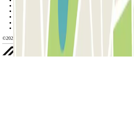
Condiciones de uso y contratación
Condiciones de cancelación
Política de cookies
Gestionar cookies
Política de privacidad
Whistleblowing
©2026 Parclick. All rights reserved