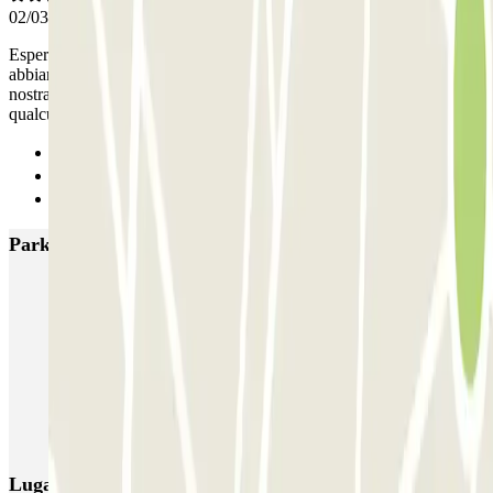
02/03/2026
Esperienza davvero pessima ,avevamo il servizio car valet ,in arrivo
abbiamo aspettato un’ora prima che venisse qualcuno a ritirare la
nostra auto . In arrivo abbiamo aspettato ben tre ore prima che
qualcuno venisse a riportare la nostra auto ?
Anterior
1
Siguiente
Parkings más valorados en Milán
MUOVIAMO Senato
Garage Gian Galeazzo
Garage Paullo - Corso XXII Marzo
Washington
TREPI - Stazione Lambrate
San Barnaba (Tribunale)
Autosilo Diaz
Autosilo San Marco
Machiavelli
Matteotti
Lugares y eventos interesantes cerca