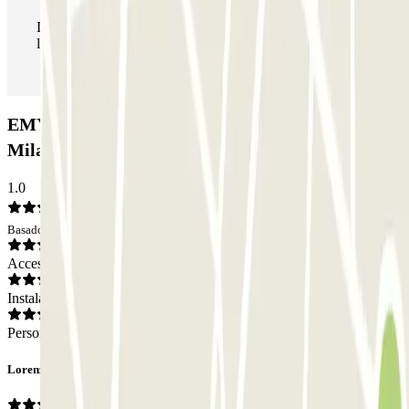
Durante tu estancia podrás entrar y salir del parking todas
las veces que quieras.
EMYCARPARKING - Car Valet - Aeroporto di
Milano Malpensa (Scoperto): Opiniones
1.0
Basado en 1 opiniones
Acceso
Instalaciones
Personal
Lorenzo