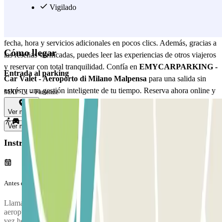
Lufthansa y Qatar Airways. Reservar tu plaza en
Vigilado
EMYCARPARKING es facilísimo: el servicio está disponible
cómodamente online a través de Parclick, lo que te permite elegir
fecha, hora y servicios adicionales en pocos clics. Además, gracias a
Cómo llegar
las reseñas verificadas, puedes leer las experiencias de otros viajeros
y reservar con total tranquilidad. Confía en
EMYCARPARKING -
Entrada al parking
Car Valet - Aeroporto di Milano Malpensa
para una salida sin
estrés y una gestión inteligente de tu tiempo. Reserva ahora online y
MXP T1 - Partenze
disfruta de tu viaje con la seguridad de un servicio profesional y
Ver mapa
fiable.
Ver más
Instrucciones
Antes de tu viaje
Llama al parking aproximadamente 30 minutos antes de llegar al
aeropuerto. El número de teléfono del parking se proporcionará una
vez hecha la reserva.