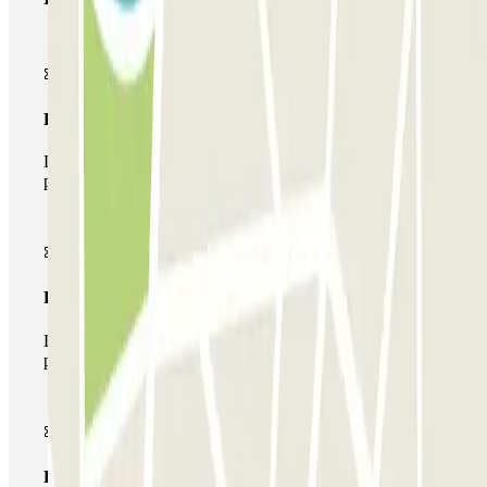
Pase básico
Durante tu estancia podrás entrar y salir una única vez al
parking
Pase multiparking
Durante tu estancia podrás hacer uso de toda la red de
parkings de este operador disponibles en Parclick.
Pase ilimitado