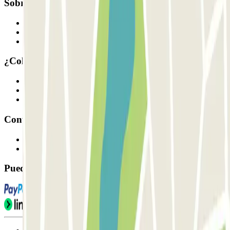
Sobre Parclick
Quiénes somos
Cómo funciona
Nuestros parkings
¿Colaboramos?
Profesionales
Proveedor de parking
Afiliados
Contacto
Contáctanos
FAQ
Puedes utilizar estos métodos de pago: