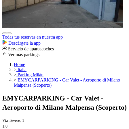
Todas tus reservas en nuestra app
Descárgate la app
Servicio de aparcacoches
Ver más parkings
Home
>
Italia
>
Parking Milán
>
EMYCARPARKING - Car Valet - Aeroporto di Milano
Malpensa (Scoperto)
EMYCARPARKING - Car Valet -
Aeroporto di Milano Malpensa (Scoperto)
Via Tevere, 1
1.0