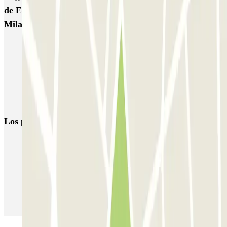
de EMYCARPARKING - Car Valet - Aeroporto di
Milano Malpensa (Scoperto)
Parkings cerca de la Terminal 1 del Aeropuerto de Milán-Malpensa
(MXP)
Parking Malpensa low cost | Parking aeropuerto Milán-Malpensa
Parkings cerca de la Terminal 2 del Aeropuerto de Milán-Malpensa
(MXP)
Los parkings
más reservados
Parking en Madrid
Parking en Barcelona
Parking en Aeropuerto Barcelona
Parking en Aeropuerto Madrid Barajas
Parking en Sants - Estación de Barcelona
Parking en Atocha