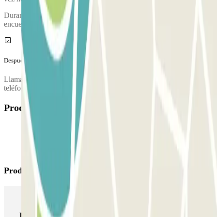
Durante la llamada, una persona te confirmará el punto de
encuentro.
Después de tu viaje
Llama al parking para solicitar la entrega del vehículo. El número de
teléfono del parking se proporcionará una vez hecha la reserva.
Productos disponibles
Productos de Parclick
Productos de Parclick