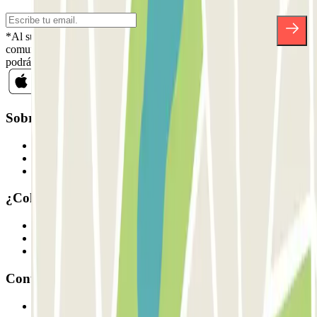
*Al suscribirte aceptas nuestra Política de Privacidad para recibir
comunicaciones comerciales de Parclick. Sin ningún compromiso,
podrás darte de baja cuando quieras en la misma newsletter.
Sobre Parclick
Quiénes somos
Cómo funciona
Nuestros parkings
¿Colaboramos?
Profesionales
Proveedor de parking
Afiliados
Contacto
Contáctanos