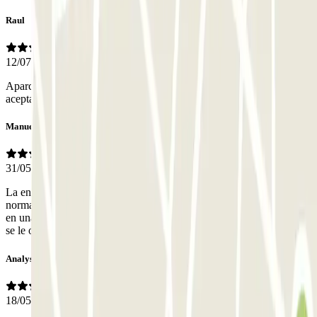
Raul
12/07/2026
Aparcamiento bajo el Movistar Arena, con plazas de tamaño
aceptable y bastante limpio
Manuel
31/05/2026
La entrada estrecha, mucha pendiente, eso para bajar, las plazas
normales y el mayor problema que veo es la salida tener que parar
en una pendiente no podrían poner el aparato en los llano , a quién
se le ocurrió esa idea?
Analys
18/05/2026