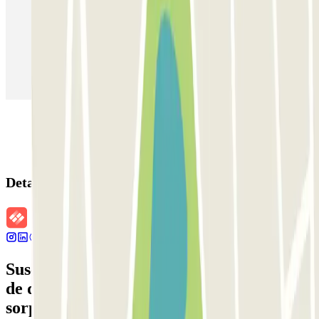
Parking en Aeropuerto Barcelona
Parking en Aeropuerto Madrid Barajas
Parking en Sants - Estación de Barcelona
Parking en Atocha
Detalles de la reserva
Suscríbete a nuestra newsletter y entérate
de descuentos, sorteos y otras muchas
sorpresas.