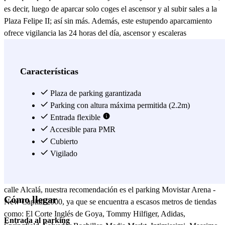
es decir, luego de aparcar solo coges el ascensor y al subir sales a la
Plaza Felipe II; así sin más. Además, este estupendo aparcamiento
ofrece vigilancia las 24 horas del día, ascensor y escaleras
mecánicas, aseos, accesos para minusválidos, cambiador de bebés,
test de alcoholemia preventivo, lavadero para tu coche y unas tarifas
envidiables. ¿A qué esperas? Reserva con Parclick tu plaza en el
Características
parking Movistar Arena - New Capital 2000. Por la zona cuentas
con un sinfín de opciones para calmar el apetito (y también la sed),
Plaza de parking garantizada
para todos los gustos y colores; también para todos los presupuestos.
Parking con altura máxima permitida (2.2m)
No podemos dejar de destacar el Tommy Mels de la plaza de Goya
Entrada flexible
de Felipe II, la tagliatella, Cerveceria la Sureña, El Barril de Goya,
Accesible para PMR
Los torreznos, El Pequeño Barco, Tirón cervecería, Jorge Juan 92,
Cubierto
100 Montaditos, Le Petit Prince, Gelati Dino, y Calvin entre muchos
Vigilado
otros. Así que, si visitas cualquiera de estos locales, ya sabes dónde
aparcar ;) Si vas a pasar la tarde de compras por la calle Goya o la
calle Alcalá, nuestra recomendación es el parking Movistar Arena -
Cómo llegar
New Capital 2000, ya que se encuentra a escasos metros de tiendas
como: El Corte Inglés de Goya, Tommy Hilfiger, Adidas,
Entrada al parking