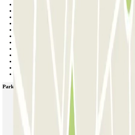
19
20
21
22
23
24
25
26
27
28
29
Siguiente
Parkings más valorados en Madrid
IC Alenza-Ponzano
CAPORAL Presidente Carmona Bernabéu
HOMELY Azcona
SABA Plaza de los Mostenses
EMT Recoletos
Coslada (Avenida de América)
Mundial
EMT Pedro Zerolo