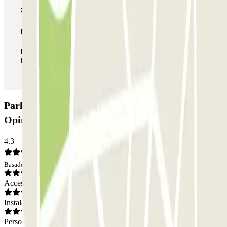
Pase ilimitado
Durante tu estancia podrás entrar y salir del parking todas
las veces que quieras.
Parking New Capital 2000 - Movistar Arena:
Opiniones
4.3
Basado en 101 opiniones
Acceso
Instalaciones
Personal