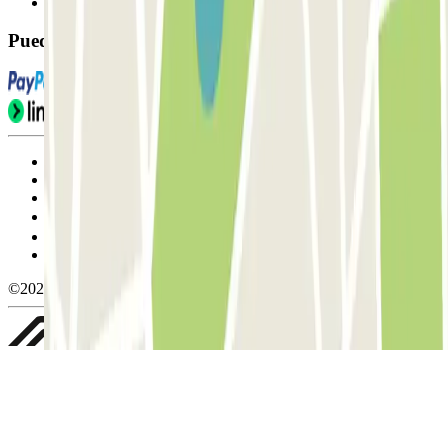
FAQ
Puedes utilizar estos métodos de pago:
Condiciones de uso y contratación
Condiciones de cancelación
Política de cookies
Gestionar cookies
Política de privacidad
Whistleblowing
©2026 Parclick. All rights reserved