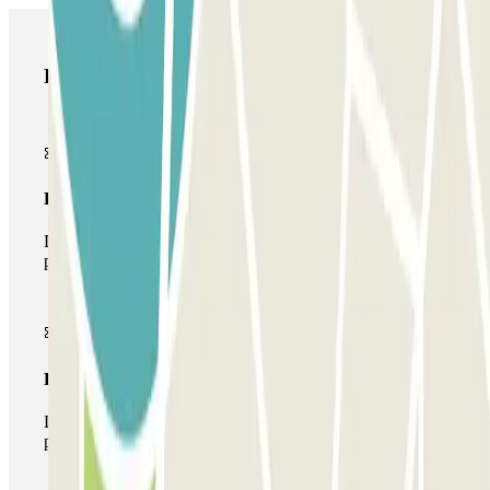
Productos de Parclick
Pase básico
Durante tu estancia podrás entrar y salir una única vez al
parking
Pase multiparking
Durante tu estancia podrás hacer uso de toda la red de
parkings de este operador disponibles en Parclick.