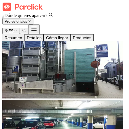
¿Dónde quieres aparcar?
Profesionales
ES
Resumen
Detalles
Cómo llegar
Productos