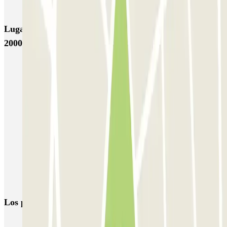
EMT Marqués de Salamanca
Avenida de Portugal EMT
Lugares y eventos interesantes cerca de New Capital
2000 - Movistar Arena
Parking WiZink Center (Movistar Arena) | Dónde aparcar cerca
Parkings cerca del Circo del Sol en Madrid
Parking Goya | 82 Parkings en Calle Goya-Madrid | Parclick
Parkings en la Calle O’Donnell de Madrid
Parking Corte Inglés Goya | Aparcar cerca desde 2,6€ la hora |
Parclick
Parkings cerca de la Plaza de Manuel Becerra de Madrid
Parking en Hospital Gregorio Marañón - Madrid | Parclick
Los parkings
más reservados
Parking en Madrid
Parking en Barcelona