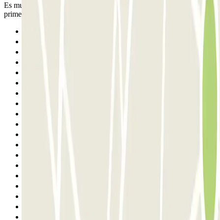
Es muy lento el proceso para validar la reservacion en la garita de la
primera planta
Anterior
1
2
3
4
5
6
7
8
9
10
11
12
13
14
15
16
17
18