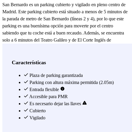
San Bernardo es un parking cubierto y vigilado en pleno centro de
Madrid. Este parking cubierto está situado a menos de 5 minutos de
la parada de metro de San Bernardo (líneas 2 y 4), por lo que este
parking es una buenísima opción para moverte por el centro
sabiendo que tu coche está a buen recaudo. Además, se encuentra
solo a 6 minutos del Teatro Galileo y de El Corte Inglés de
Quevedo, por lo que, vengas a hacer unas compras o a ver una
buena obra de teatro, aparcar en San Bernardo siempre será un
acierto. Por otro lado, si necesitas ahorrar tiempo en encontrar un
Características
sitio donde aparcar cerca de un hospital en Madrid, este parking está
cerca del Hospital HM Madrid, a tan solo 5 minutos andando. En
Plaza de parking garantizada
este parking es necesario dejar las llaves del coche al personal del
Parking con altura máxima permitida (2.05m)
aparcamiento.
Entrada flexible
Reserva tu plaza hoy en el Parking Vallehermoso
- San Bernardo, ubicado en la Calle de Vallehermoso, 3.
Accesible para PMR
Es necesario dejar las llaves
Ver más
Cubierto
Vigilado