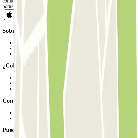
comunicaciones comerciales de Parclick. Sin ningún compromiso,
podrás darte de baja cuando quieras en la misma newsletter.
Sobre Parclick
Quiénes somos
Cómo funciona
Nuestros parkings
¿Colaboramos?
Profesionales
Proveedor de parking
Afiliados
Contacto
Contáctanos
FAQ
Puedes utilizar estos métodos de pago: