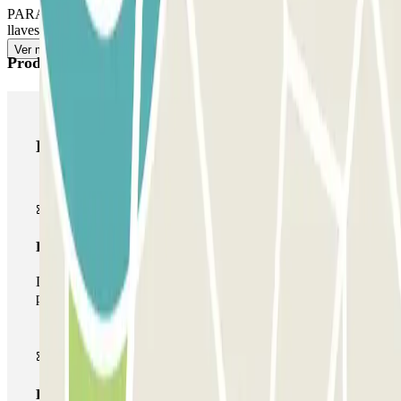
PARA SALIR: ve a la cabina de control. El personal te entregará las
llaves y te indicará dónde recoger tu vehículo.
Ver más
Productos de Parclick
Productos de Parclick
Pase básico
Durante tu estancia podrás entrar y salir una única vez al
parking
Pase multiparking