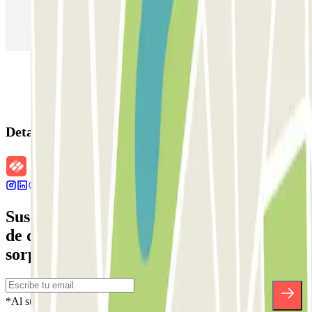
Parking en Aeropuerto Madrid Barajas
Parking en Sants - Estación de Barcelona
Parking en Atocha
Detalles de la reserva
Suscríbete a nuestra newsletter y entérate
de descuentos, sorteos y otras muchas
sorpresas.
*Al suscribirte aceptas nuestra Política de Privacidad para recibir