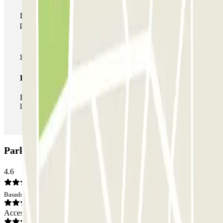
Durante tu estancia podrás hacer uso de toda la red de
parkings de este operador disponibles en Parclick.
Pase ilimitado
Durante tu estancia podrás entrar y salir del parking todas
las veces que quieras.
Parking Vallehermoso - San Bernardo: Opiniones
4.6
Basado en 182 opiniones
Acceso