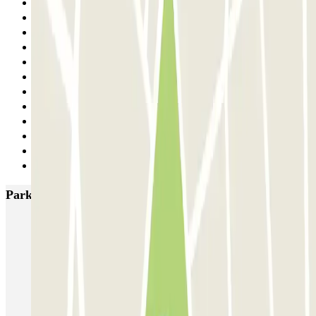
22
23
24
25
26
27
28
29
30
31
32
Siguiente
Parkings más valorados en Madrid
IC Alenza-Ponzano
CAPORAL Presidente Carmona Bernabéu
HOMELY Azcona
SABA Plaza de los Mostenses
EMT Recoletos
Coslada (Avenida de América)
Mundial
EMT Pedro Zerolo
EMT Marqués de Salamanca
Avenida de Portugal EMT