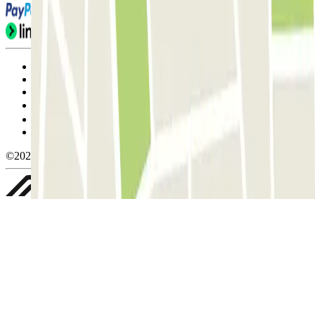
Condiciones de uso y contratación
Condiciones de cancelación
Política de cookies
Gestionar cookies
Política de privacidad
Whistleblowing
©2026 Parclick. All rights reserved