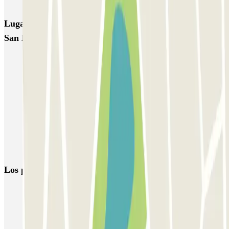
Lugares y eventos interesantes cerca de Vallehermoso -
San Bernardo
Parking San Bernardo (Madrid) | Cerca calle San Bernardo
Parkings cerca del Hospital HM Madrid (Súchil)
Aparcar cerca de la Glorieta de Quevedo
Parking cerca del Centro Cultural Conde Duque
Parkings cerca de Centro Cultural Conde Duque
Parking cerca del Hotel Melià Madrid Princesa
Los parkings
más reservados
Parking en Madrid
Parking en Barcelona
Parking en Aeropuerto Barcelona