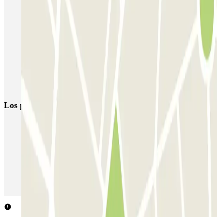
Parking Congreso de los Diputados (Madrid) | Parclick
Parking Sevilla (Madrid centro) | Cerca del metro Sevilla
Parking cerca del Teatro Reina Victoria
Aparcar cerca del B&B Hotel Puerta del Sol
Parkings cerca de Teatro de la Zarzuela
Los parkings
más reservados
Parking en Madrid
Parking en Barcelona
Parking en Aeropuerto Barcelona
Parking en Aeropuerto Madrid Barajas
Parking en Sants - Estación de Barcelona
Parking en Atocha