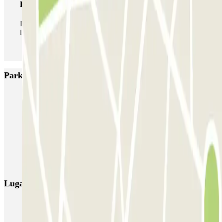
Pase ilimitado
Durante tu estancia podrás entrar y salir del parking todas
las veces que quieras.
Parkings más valorados en Madrid
IC Alenza-Ponzano
CAPORAL Presidente Carmona Bernabéu
HOMELY Azcona
SABA Plaza de los Mostenses
EMT Recoletos
Coslada (Avenida de América)
Mundial
EMT Pedro Zerolo
EMT Marqués de Salamanca
Avenida de Portugal EMT
Lugares y eventos interesantes cerca de Sevilla
Parking cerca del Casino de Madrid
Reserva parking cerca del Teatro Alcázar en Madrid