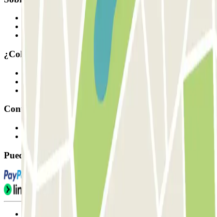
Quiénes somos
Cómo funciona
Nuestros parkings
¿Colaboramos?
Profesionales
Proveedor de parking
Afiliados
Contacto
Contáctanos
FAQ
Puedes utilizar estos métodos de pago:
Condiciones de uso y contratación