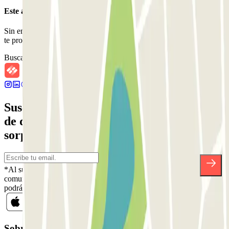
Este aparcamiento no acepta reservas a través de Parclick.
Sin embargo, puedes reservar en uno de los parkings cercanos que
te proponemos.
Buscar parkings cercanos
Suscríbete a nuestra newsletter y entérate
de descuentos, sorteos y otras muchas
sorpresas.
*Al suscribirte aceptas nuestra Política de Privacidad para recibir
comunicaciones comerciales de Parclick. Sin ningún compromiso,
podrás darte de baja cuando quieras en la misma newsletter.
Sobre Parclick