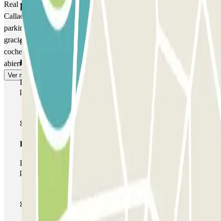
Real y al Teatro Lope de Vega, muy cerca de la Gran Vía y de
Productos de Parclick
Callao. ¿Necesitas aparcar cerca de Chueca o de Malasaña? El
parking Sevilla te ofrece plazas de aparcamiento totalmente seguras
gracias a su video vigilancia constante; además, podrás dejar tu
coche toda la noche, ya que el aparcamiento Sevilla permanece
Pase básico
abierto las 24 horas.
Ver más
Durante tu estancia podrás entrar y salir una única vez al
parking
Pase multiparking
Durante tu estancia podrás hacer uso de toda la red de
parkings de este operador disponibles en Parclick.