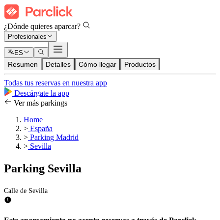
¿Dónde quieres aparcar?
Profesionales
ES
Resumen
Detalles
Cómo llegar
Productos
Todas tus reservas en nuestra app
Descárgate la app
Ver más parkings
Home
>
España
>
Parking Madrid
>
Sevilla
Parking Sevilla
Calle de Sevilla