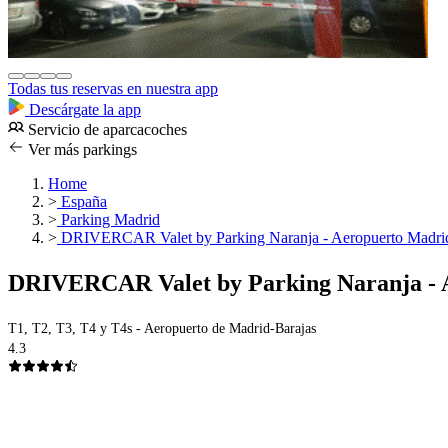
Todas tus reservas en nuestra app
Descárgate la app
Servicio de aparcacoches
Ver más parkings
Home
>
España
>
Parking Madrid
>
DRIVERCAR Valet by Parking Naranja - Aeropuerto Madrid-
DRIVERCAR Valet by Parking Naranja - A
T1, T2, T3, T4 y T4s - Aeropuerto de Madrid-Barajas
4.3