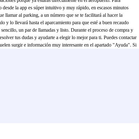
aciones porque ya estarás directamente en el aeropuerto. Para
o desde la app es súper intuitivo y muy rápido, en escasos minutos
e llamar al parking, a un número que se te facilitará al hacer la
ulo y lo llevará hasta el aparcamiento para que esté a buen recaudo
y sencillo, un par de llamadas y listo. Durante el proceso de compra y
resolver tus dudas y ayudarte a elegir lo mejor para ti. Puedes contactar
 suelen surgir e información muy interesante en el apartado "Ayuda". Si
Aeropuerto de Madrid han dejado y la valoración que han dado a los