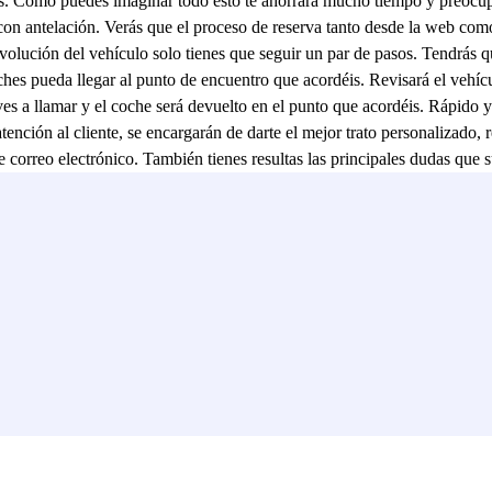
tes. Como puedes imaginar todo esto te ahorrará mucho tiempo y preocup
con antelación. Verás que el proceso de reserva tanto desde la web com
volución del vehículo solo tienes que seguir un par de pasos. Tendrás qu
ches pueda llegar al punto de encuentro que acordéis. Revisará el vehíc
lves a llamar y el coche será devuelto en el punto que acordéis. Rápido 
tención al cliente, se encargarán de darte el mejor trato personalizado, 
de correo electrónico. También tienes resultas las principales dudas que
e otros usuarios que han utilizado los servicios de este parking en el 