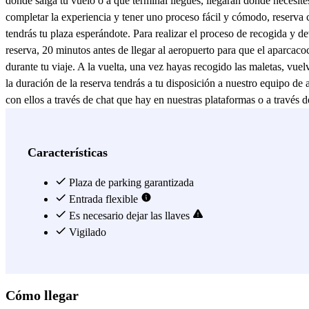
dónde salga tu vuelo o a qué terminal llegues, llegarán donde necesi
completar la experiencia y tener uno proceso fácil y cómodo, reserva 
tendrás tu plaza esperándote. Para realizar el proceso de recogida y de
reserva, 20 minutos antes de llegar al aeropuerto para que el aparcaco
durante tu viaje. A la vuelta, una vez hayas recogido las maletas, vue
la duración de la reserva tendrás a tu disposición a nuestro equipo de a
con ellos a través de chat que hay en nuestras plataformas o a través 
aún estas indeciso, siempre puedes echar un vistazo a las opiniones qu
diferentes servicios del aparcamiento.
Ver más
Características
Plaza de parking garantizada
Entrada flexible
Es necesario dejar las llaves
Vigilado
Cómo llegar