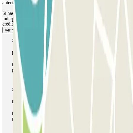
anteriormente para entrar y salir.
Si has excedido el tiempo de estancia: ve al cajero automático e
indica tu número de matrícula para abonar el exceso con tarjeta de
Productos de Parclick
crédito. El exceso se calculará a precio de tarifa del aparcamiento.
Ver más
Pase básico
Durante tu estancia podrás entrar y salir una única vez al
parking
Pase multiparking
Durante tu estancia podrás hacer uso de toda la red de
parkings de este operador disponibles en Parclick.