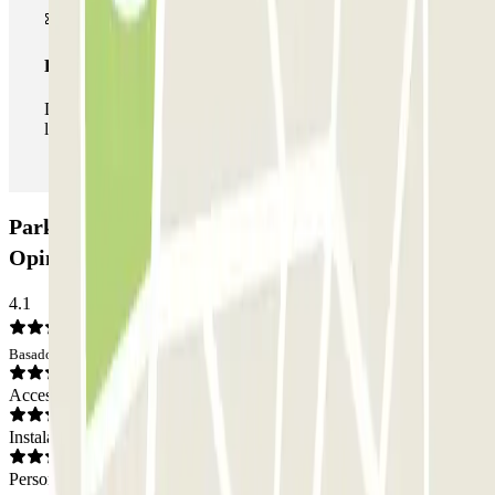
Pase ilimitado
Durante tu estancia podrás entrar y salir del parking todas
las veces que quieras.
Parking Pedro Diez - General Ricardos:
Opiniones
4.1
Basado en 31 opiniones
Acceso
Instalaciones
Personal