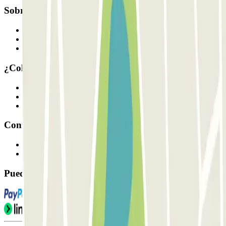
Sobre Parclick
Quiénes somos
Cómo funciona
Nuestros parkings
¿Colaboramos?
Profesionales
Proveedor de parking
Afiliados
Contacto
Contáctanos
FAQ
Puedes utilizar estos métodos de pago: