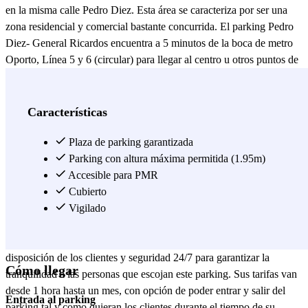
en la misma calle Pedro Diez. Esta área se caracteriza por ser una
zona residencial y comercial bastante concurrida. El parking Pedro
Diez- General Ricardos encuentra a 5 minutos de la boca de metro
Oporto, Línea 5 y 6 (circular) para llegar al centro u otros puntos de
Madrid. Este parking se encuentra muy cerca del Palacio Vistalegre
Arena a unos 15 minutos caminando, un pabellón moderno para
conciertos y eventos culturales que alberga a hasta 11 500. Este
Características
parking está rodeado de tiendas y comercios, colegios y centro de
salud, pero la mayor ventaja es que Pedro Díez - General Ricardos
Plaza de parking garantizada
está fuera de la Zona de Bajas Emisiones, lo que significa que no
Parking con altura máxima permitida (1.95m)
tendrás restricciones para acceder al parking lo que te aportará
Accesible para PMR
comodidad y flexibilidad sin preocuparte por las multas de Madrid
Cubierto
centro. El parking es cubierto y está abierto las 24 horas los 365 días
Vigilado
del año. Cuenta con plazas especialmente designadas para personas
con movilidad reducida y ascensor. Además, hay baños a
disposición de los clientes y seguridad 24/7 para garantizar la
Cómo llegar
tranquilidad a las personas que escojan este parking. Sus tarifas van
desde 1 hora hasta un mes, con opción de poder entrar y salir del
Entrada al parking
parking tal y como quieran los clientes durante el tiempo de su