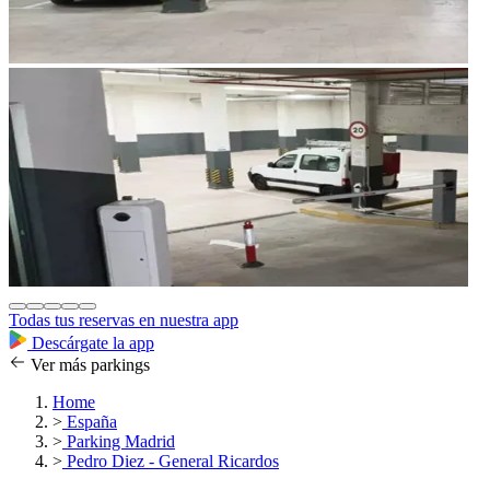
Todas tus reservas en nuestra app
Descárgate la app
Ver más parkings
Home
>
España
>
Parking Madrid
>
Pedro Diez - General Ricardos