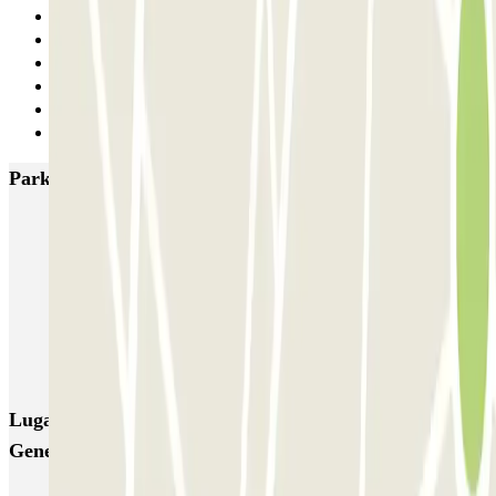
7
8
9
10
11
Siguiente
Parkings más valorados en Madrid
IC Alenza-Ponzano
CAPORAL Presidente Carmona Bernabéu
HOMELY Azcona
SABA Plaza de los Mostenses
EMT Recoletos
Coslada (Avenida de América)
Mundial
EMT Pedro Zerolo
EMT Marqués de Salamanca
Avenida de Portugal EMT
Lugares y eventos interesantes cerca de Pedro Diez -
General Ricardos
Parking Pradera de San Isidro (Madrid) | Parclick