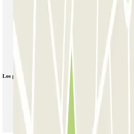
Parking Vistalegre (Palacio - Madrid) desde 2€! | Parclick
Parkings cerca del Teseo Teatro, Madrid
Parking Puerta de Toledo
Parking Puerta del Ángel (Madrid) | Parclick
Parking Madrid Arena | Parclick
Parking en La Riviera
Los parkings
más reservados
Parking en Madrid
Parking en Barcelona
Parking en Aeropuerto Barcelona
Parking en Aeropuerto Madrid Barajas
Parking en Sants - Estación de Barcelona
Parking en Atocha