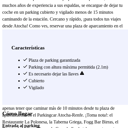
muchos años de experiencia a sus espaldas, se encargue de dejar tu
coche en un parking cubierto y vigilado menos de 15 minutos
caminando de la estación. Cercano y rápido, ¡para todos tus viajes
desde Atocha! Como ves, reservar una plaza de aparcamiento en el
Parkingcar - Valet - Atocha-Renfe tiene sus ventajas, y es que aparte
de su increíble ubicación hasta la estación de Atocha, te ofrece un
servicio único en el que solo tendrás que preocuparte por llegar
Características
directamente hasta la estación y dejar tus llaves en manos de grandes
profesionales. El personal se encargará de aparcar tu vehículo, todo
Plaza de parking garantizada
de manera fácil y segura, mientras tu coges tu tren hacia tu destino.
Parking con altura máxima permitida (2.1m)
Las paradas de metro más cercanas al parking son Menéndez Pelayo
Es necesario dejar las llaves
y Pacífico. Desde ellas, donde podrás coger las líneas 1 y 6, que te
Cubierto
vendrán muy bien para moverte por el centro de Madrid y sus
Vigilado
lugares más estratégicos y de interés de forma rápida y cómoda. Para
parar a comer, esta zona ofrece una gran variedad de restaurantes sin
apenas tener que caminar más de 10 minutos desde tu plaza de
Cómo llegar
aparcamiento en el Parkingcar Atocha-Renfe. ¡Toma nota!: el
Restaurante La Polonesa, la Taberna Griega, Fogg Bar Birras, el
Entrada al parking