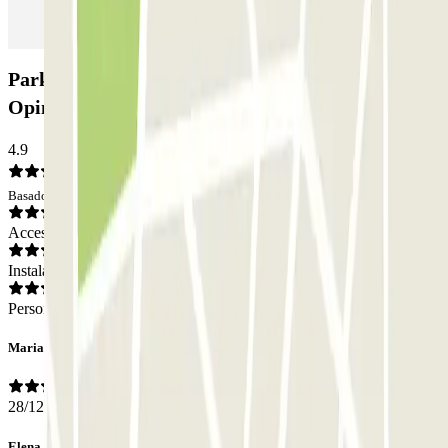
Parkingcar - Valet - Estación de Atocha-Renfe:
Opiniones
4.9
Basado en 8 opiniones
Acceso
Instalaciones
Personal
Maria Margarita
28/12/2021
Elena