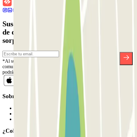
Suscríbete a nuestra newsletter y entérate
de descuentos, sorteos y otras muchas
sorpresas.
*Al suscribirte aceptas nuestra Política de Privacidad para recibir
comunicaciones comerciales de Parclick. Sin ningún compromiso,
podrás darte de baja cuando quieras en la misma newsletter.
Sobre Parclick
Quiénes somos
Cómo funciona
Nuestros parkings
¿Colaboramos?