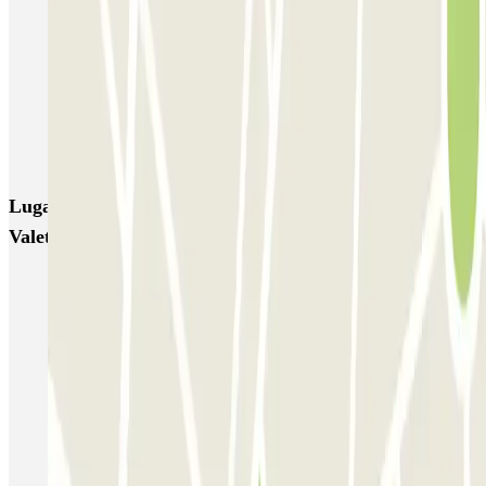
IC Alenza-Ponzano
CAPORAL Presidente Carmona Bernabéu
HOMELY Azcona
SABA Plaza de los Mostenses
EMT Recoletos
Coslada (Avenida de América)
Mundial
EMT Pedro Zerolo
EMT Marqués de Salamanca
Avenida de Portugal EMT
Lugares y eventos interesantes cerca de Parkingcar -
Valet - Estación de Atocha-Renfe
Parking Atocha Renfe (Madrid) | Compara precios
Aparcar cerca del Jardín Botánico de Madrid
Aparcar cerca del Hotel Agumar
Parkings cerca del CaixaForum Madrid
Parkings cerca del Metro de Menéndez Pelayo
Parking Museo Reina Sofia de Madrid | 70% DESCUENTO |