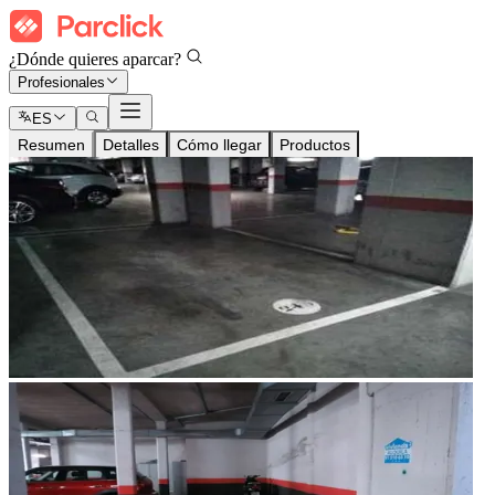
¿Dónde quieres aparcar?
Profesionales
ES
Resumen
Detalles
Cómo llegar
Productos