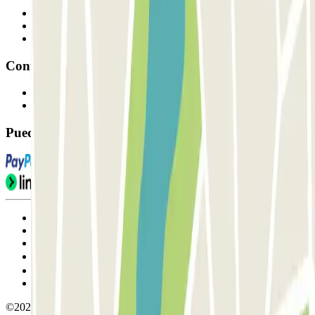
Profesionales
Proveedor de parking
Afiliados
Contacto
Contáctanos
FAQ
Puedes utilizar estos métodos de pago:
Condiciones de uso y contratación
Condiciones de cancelación
Política de cookies
Gestionar cookies
Política de privacidad
Whistleblowing
©2026 Parclick. All rights reserved