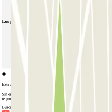
Parclick
Parkings cerca del Museo del Ferrocarril
Los parkings
más reservados
Parking en Madrid
Parking en Barcelona
Parking en Aeropuerto Barcelona
Parking en Aeropuerto Madrid Barajas
Parking en Sants - Estación de Barcelona
Parking en Atocha
Este aparcamiento no acepta reservas a través de Parclick.
Sin embargo, puedes reservar en uno de los parkings cercanos que
te proponemos.
Buscar parkings cercanos