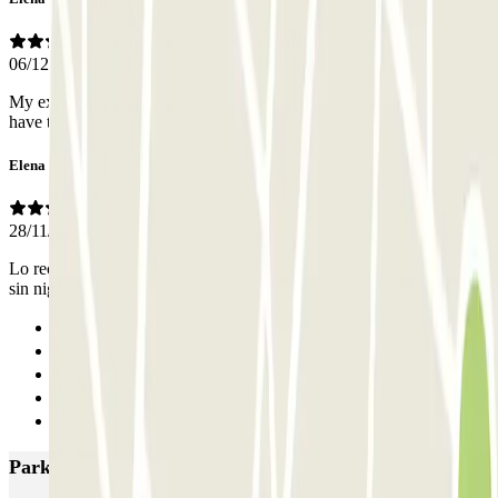
06/12/2021
My experience has been excellent, it's the second time I use it, and I
have to highlight their punctuality!
Elena
28/11/2021
Lo recogieron en la misma estación y lo trasladaron al párking, todo
sin nigún problema y máxima puntualidad!
Anterior
1
2
3
Siguiente
Parkings más valorados en Madrid