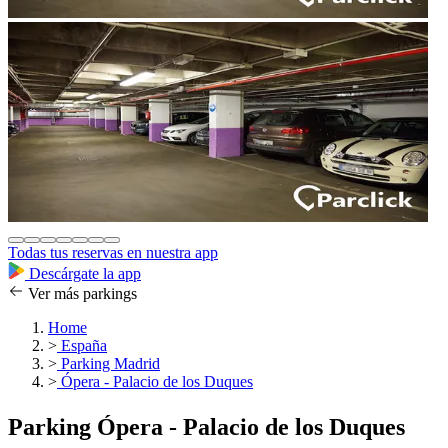
Todas tus reservas en nuestra app
Descárgate la app
Ver más parkings
Home
>
España
>
Parking Madrid
>
Ópera - Palacio de los Duques
Parking Ópera - Palacio de los Duques