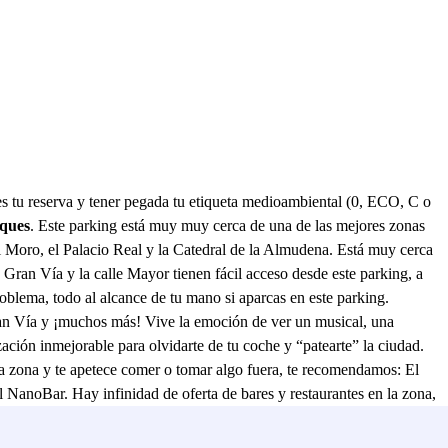
tu reserva y tener pegada tu etiqueta medioambiental (0, ECO, C o
uques
. Este parking está muy muy cerca de una de las mejores zonas
el Moro, el Palacio Real y la Catedral de la Almudena. Está muy cerca
Gran Vía y la calle Mayor tienen fácil acceso desde este parking, a
roblema, todo al alcance de tu mano si aparcas en este parking.
ran Vía y ¡muchos más! Vive la emoción de ver un musical, una
zación inmejorable para olvidarte de tu coche y “patearte” la ciudad.
 la zona y te apetece comer o tomar algo fuera, te recomendamos: El
NanoBar. Hay infinidad de oferta de bares y restaurantes en la zona,
al CH Otello Rooms o en cualquier otro hotel o apartamento en la zona
 seguridad y vigilancia y además es apto para personas con movilidad