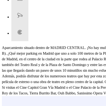
Aparcamiento situado dentro de MADRID CENTRAL. ¡No hay multas en 
B). ¿Qué mejor parking en Madrid que uno a solo 100 metros de la Pl
de Madrid, en el centro de la ciudad en la parte que rodea al Palacio
también del Teatro Real y de la Plaza de Santo Domingo y entre las es
las que llegarás dando un paseo de unos 10 minutillos sin mucho esfuer
Además, podrás disfrutar de los numerosos teatros que hay por esta 
película de estreno o una obra de teatro en pleno centro de la capital.
Si visitas el Cine Capitol Gran Vía Madrid o el Cine Palacio de la Pr
Rey de los Tacos, Tierra Burrito Bar, Ouh Babbo, Sanissimo Opera Veg
así que con solo dar un paseo puedes echar un vistazo y ver lo que t
y necesitas dejar tu coche por un par de horas o días cerca, el parki