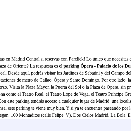
Madrid Central si reservas con Parclick! Lo único que necesitas es 
aza de Oriente? La respuesta es el
parking Ópera - Palacio de los D
 Real. Desde aquí, podrás visitar los Jardines de Sabatini y del Campo d
taciones de metro de Callao, Ópera y Santo Domingo. Por otro lado, la 
zo. Visita la Plaza Mayor, la Puerta del Sol o la Plaza de Opera, sin p
zona como el Teatro Real, el Teatro Lope de Vega, el Teatro Príncipe G
 Con este parking tendrás acceso a cualquier lugar de Madrid, una locali
ensa, este parking te viene muy bien. Y si ya te encuentra paseando por
an, 100 Montaditos (calle Felipe, V), Dos Cielos Madrid, La Bola, El 
e apetece. Si además, te hospedas en el Hotel Ópera, Casa Acosta, Host
ng Palacio de los Duques es lo que buscas. Este aparcamiento cuenta con