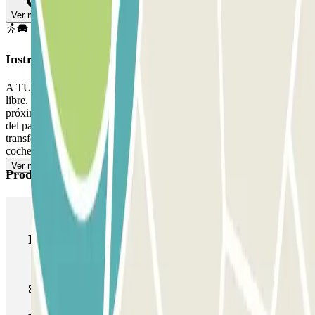
Ver mapa
Instrucciones
A TU LLEGADA: accede al parking. Aparca en cualquier plaza
libre. Ve a la cabina de control con tu reserva Parclick, Saldrás en el
próximo transfer disponible. El transfer saldrá 15, 35,60´o 90´ antes
del partido- PARA SALIR: Terminado el partido habra servicio
transfer cada 20' 40' y 60' , llegado a el parking podrás retirar tu
coche. El máximo numero de personas por reserva: 3
Ver más
Productos de Parclick
Productos de Parclick