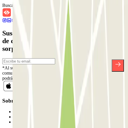
Buscar parkings cercanos
Suscríbete a nuestra newsletter y entérate
de descuentos, sorteos y otras muchas
sorpresas.
*Al suscribirte aceptas nuestra Política de Privacidad para recibir
comunicaciones comerciales de Parclick. Sin ningún compromiso,
podrás darte de baja cuando quieras en la misma newsletter.
Sobre Parclick
Quiénes somos
Cómo funciona
Nuestros parkings