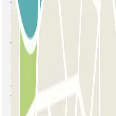
Pase básico
Durante tu estancia podrás entrar y salir una única vez al
parking
Pase multiparking
Durante tu estancia podrás hacer uso de toda la red de
parkings de este operador disponibles en Parclick.
Pase ilimitado
Durante tu estancia podrás entrar y salir del parking todas
las veces que quieras.