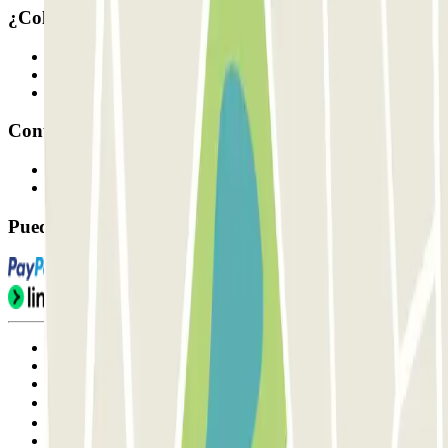
¿Colaboramos?
Profesionales
Proveedor de parking
Afiliados
Contacto
Contáctanos
FAQ
Puedes utilizar estos métodos de pago:
Condiciones de uso y contratación
Condiciones de cancelación
Política de cookies
Gestionar cookies
Política de privacidad
Whistleblowing