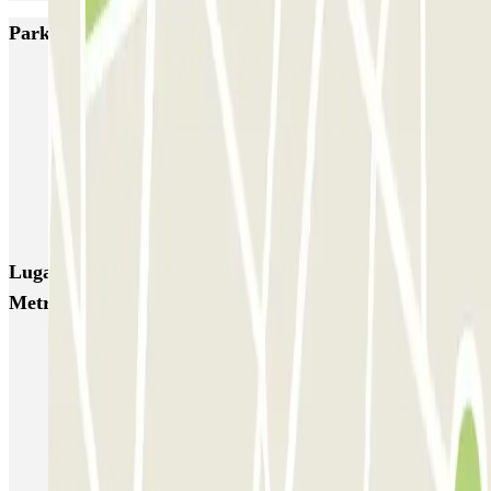
Parkings más valorados en Madrid
IC Alenza-Ponzano
CAPORAL Presidente Carmona Bernabéu
HOMELY Azcona
SABA Plaza de los Mostenses
EMT Recoletos
Coslada (Avenida de América)
Mundial
EMT Pedro Zerolo
EMT Marqués de Salamanca
Avenida de Portugal EMT
Lugares y eventos interesantes cerca de Wanda
Metropolitano - P&R
Parking FITUR | Aparcar cerca de la Feria de Turismo | Parclick
Parking en Ventas | Cerca de la Plaza de Toros | Parclick
Parkings cerca del Espacio Guindalera
Parkings en el Palacio Municipal de Congresos de Madrid