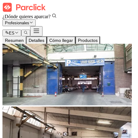
¿Dónde quieres aparcar?
Profesionales
ES
Resumen
Detalles
Cómo llegar
Productos