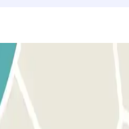
IZA LA PLAZA. *En caso de reembolso por dobles pagos, solam
barrera, el lector leerá tu matrícula y emitirá un ticket con tus dato
 Si la matrícula no es reconocida correctamente, acerca el código QR que 
parcamiento. 3. Si el QR tampoco funciona, debes ponerte en contacto con 
tamente al centro de control (24/7) donde se validará tu reserva.
ra en el ticket de tu reserva. La barrera se abrirá. Si tu tiempo se ha 