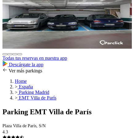
Todas tus reservas en nuestra app
Descárgate la app
Ver más parkings
Home
>
España
>
Parking Madrid
>
EMT Villa de París
Parking EMT Villa de París
Plaza Villa de París, S/N
4.3