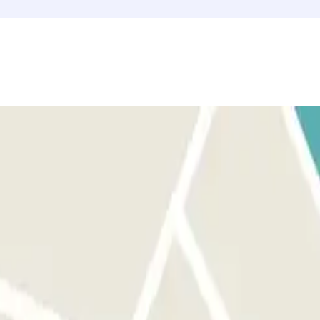
ente se devolverá el importe de tu reserva. Sigue las
s de la reserva y un código QR. Conserva este ticket hasta el final
figura en la reserva de Parclick al lector de código de la barrera para
el operador de servicio a través del pulsador existente en todos los
 SI TU PASE PERMITE MÚLTIPLES ENTRADAS Y SALIDAS: sigue el mismo
excedido deberás ir al cajero y escanear el código para validarlo para