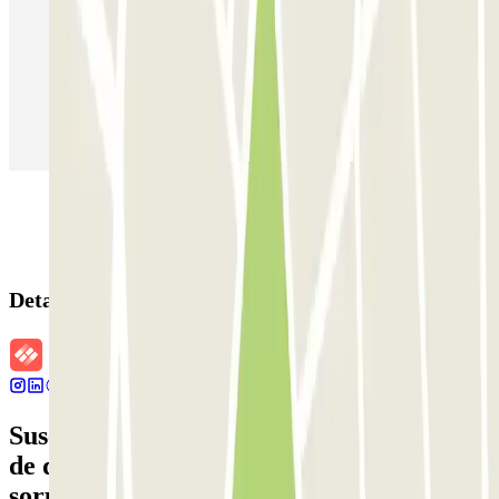
Parking en Madrid
Parking en Barcelona
Parking en Aeropuerto Barcelona
Parking en Aeropuerto Madrid Barajas
Parking en Sants - Estación de Barcelona
Parking en Atocha
Detalles de la reserva
Suscríbete a nuestra newsletter y entérate
de descuentos, sorteos y otras muchas
sorpresas.