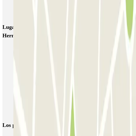
EMT Marqués de Salamanca
Avenida de Portugal EMT
Lugares y eventos interesantes cerca de Miguel
Hernández
Parking Vallecas barato | Reserva parking con Parclick
Parkings cerca del Metro de Pacífico de Madrid
Parkings en el Metro de Conde Casal de Madrid
Parking Méndez Álvaro - Estación Sur | Parclick
Parkings en Avenida de Ciudad de Barcelona en Madrid
Parking Retiro (Madrid) | Parking barato cerca del Retiro
Parking Tierno Galván - Planetario de Madrid
Los parkings
más reservados