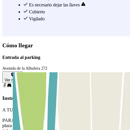
plaza hoy en el Parking Miguel Hernández, ubicado en La
Es necesario dejar las llaves
Avenida de Albufera, 270.
Cubierto
Vigilado
Ver más
Cómo llegar
Entrada al parking
Avenida de la Albufera 272
Ver mapa
Instrucciones
A TU LLEGADA: accede al parking.
PARA ABRIR LA BARRERA: coge el ticket. Aparca en cualquier
plaza libre. Ve a la cabina de control con tu reserva Parclick y el