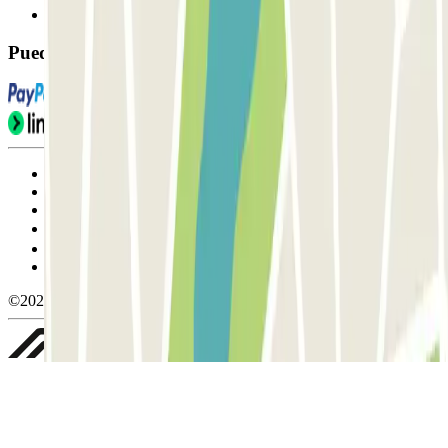
FAQ
Puedes utilizar estos métodos de pago:
Condiciones de uso y contratación
Condiciones de cancelación
Política de cookies
Gestionar cookies
Política de privacidad
Whistleblowing
©2026 Parclick. All rights reserved