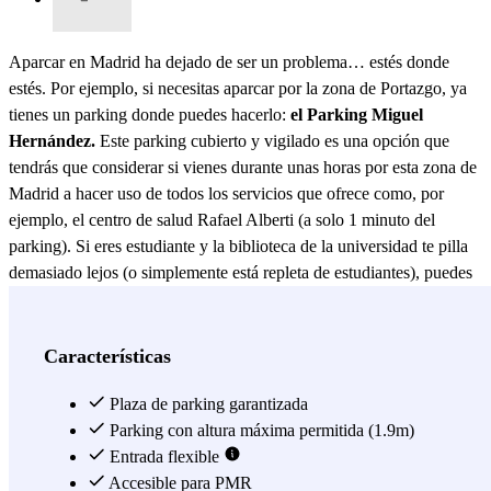
Aparcar en Madrid ha dejado de ser un problema… estés donde
estés. Por ejemplo, si necesitas aparcar por la zona de Portazgo, ya
tienes un parking donde puedes hacerlo:
el Parking Miguel
Hernández.
Este parking cubierto y vigilado es una opción que
tendrás que considerar si vienes durante unas horas por esta zona de
Madrid a hacer uso de todos los servicios que ofrece como, por
ejemplo, el centro de salud Rafael Alberti (a solo 1 minuto del
parking). Si eres estudiante y la biblioteca de la universidad te pilla
demasiado lejos (o simplemente está repleta de estudiantes), puedes
venir a la Biblioteca Miguel Hernández, ya que el parking se
encuentra a solo cinco minutos andando de aquí. Sin embargo, si
eres residente del barrio y lo que quieres es aparcar cerca de casa en
Características
un sitio cubierto, en el Parking Miguel Hernández también puedes
hacerlo con una tarifa mensual. Esto último te va a venir genial si
Plaza de parking garantizada
quieres ir al centro dejando el coche al lado de casa, ya que tienes la
Parking con altura máxima permitida (1.9m)
parada Miguel Hernández en la misma puerta del parking, con la
Entrada flexible
que podrás plantarte en el centro en solo 20 minutos.
Accesible para PMR
Reserva tu