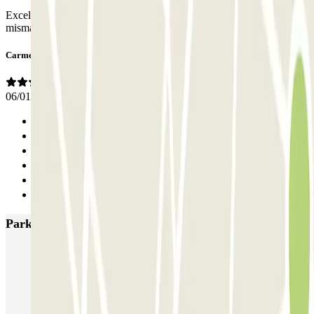
Excelente localización a las afueras y con la estación de metro en la
misma instalación. Genial.
Carmen
06/01/2026
Anterior
1
2
3
4
Siguiente
Parkings más valorados en Madrid
IC Alenza-Ponzano
CAPORAL Presidente Carmona Bernabéu
HOMELY Azcona
SABA Plaza de los Mostenses
EMT Recoletos
Coslada (Avenida de América)
Mundial
EMT Pedro Zerolo