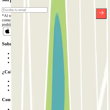
*Al suscribirte aceptas nuestra Política de Privacidad para recibir
comunicaciones comerciales de Parclick. Sin ningún compromiso,
podrás darte de baja cuando quieras en la misma newsletter.
Sobre Parclick
Quiénes somos
Cómo funciona
Nuestros parkings
¿Colaboramos?
Profesionales
Proveedor de parking
Afiliados
Contacto
Contáctanos