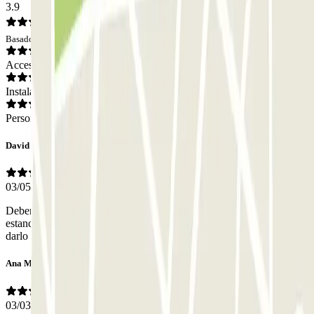
3.9
Basado en 10 opiniones
Acceso
Instalaciones
Personal
David jesus
03/05/2026
Deberían de dar un ticket para entrar y salir durante el tiempo de
estancia en el parking , tienes que coger ticket al entrar siempre e ir a
darlo a la garita y al entrar lo mismo , muy prehistórico
Ana María
03/03/2026