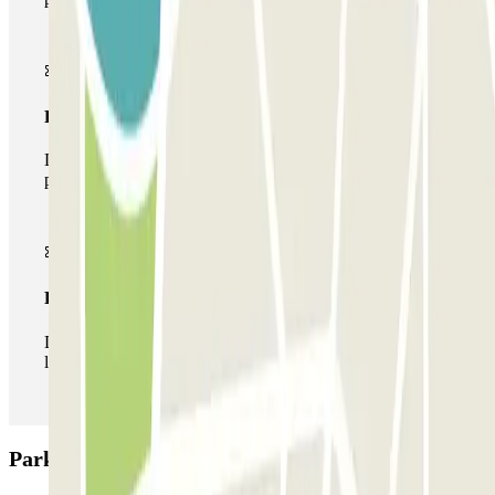
Pase multiparking
Durante tu estancia podrás hacer uso de toda la red de
parkings de este operador disponibles en Parclick.
Pase ilimitado
Durante tu estancia podrás entrar y salir del parking todas
las veces que quieras.
Parking Miguel Hernández: Opiniones