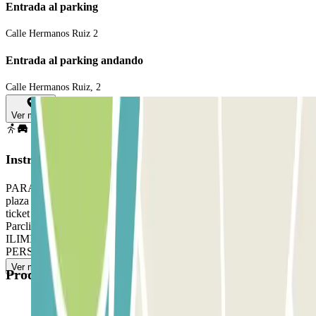
Entrada al parking
Calle Hermanos Ruiz 2
Entrada al parking andando
Calle Hermanos Ruiz, 2
Ver mapa
Instrucciones
PARA ABRIR LA BARRERA: coge el ticket. Aparca en cualquier
plaza libre. Ve a la cabina de control con tu reserva Parclick y el
ticket PARA SALIR: ve a la cabina de control con tu reserva
Parclick. SI TU PASE PERMITE ENTRADAS Y SALIDAS
ILIMITADAS: utiliza el ticket para entrar y salir. SI NO HAY
PERSONAL: llama al interfono.
Ver más
Productos disponibles