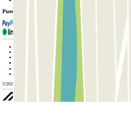
FAQ
Puedes utilizar estos métodos de pago:
Condiciones de uso y contratación
Condiciones de cancelación
Política de cookies
Gestionar cookies
Política de privacidad
Whistleblowing
©2026 Parclick. All rights reserved