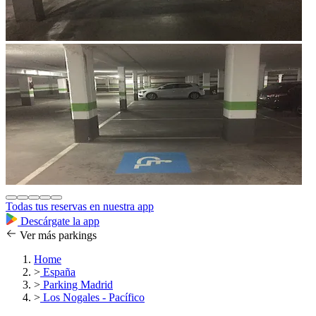
Todas tus reservas en nuestra app
Descárgate la app
Ver más parkings
Home
>
España
>
Parking Madrid
>
Los Nogales - Pacífico