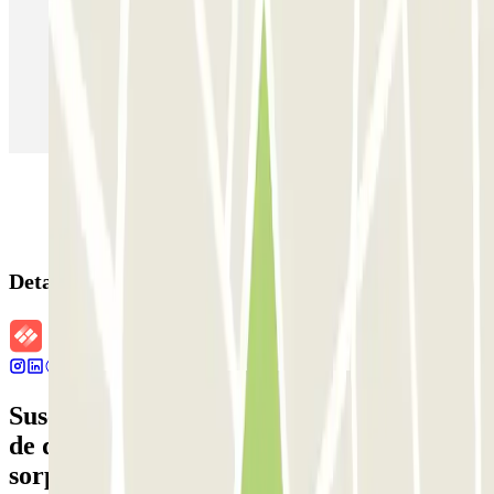
Parking en Aeropuerto Barcelona
Parking en Aeropuerto Madrid Barajas
Parking en Sants - Estación de Barcelona
Parking en Atocha
Detalles de la reserva
Suscríbete a nuestra newsletter y entérate
de descuentos, sorteos y otras muchas
sorpresas.