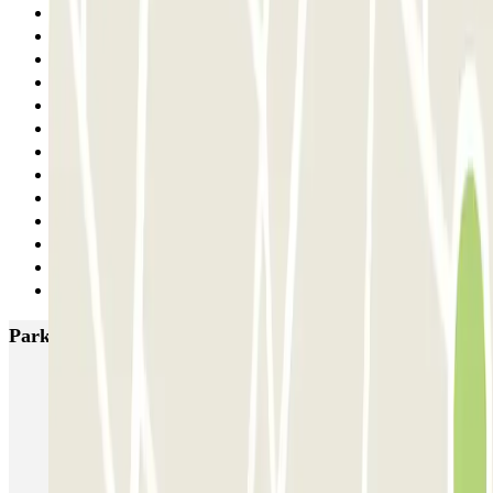
1
2
3
4
5
6
7
8
9
10
11
12
Siguiente
Parkings más valorados en Madrid
IC Alenza-Ponzano
CAPORAL Presidente Carmona Bernabéu
HOMELY Azcona
SABA Plaza de los Mostenses
EMT Recoletos
Coslada (Avenida de América)
Mundial
EMT Pedro Zerolo