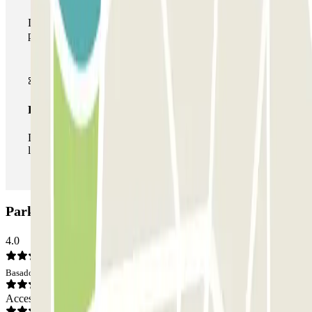
Durante tu estancia podrás hacer uso de toda la red de
parkings de este operador disponibles en Parclick.
Pase ilimitado
Durante tu estancia podrás entrar y salir del parking todas
las veces que quieras.
Parking Los Nogales - Pacífico: Opiniones
4.0
Basado en 36 opiniones
Acceso