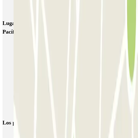
EMT Marqués de Salamanca
Avenida de Portugal EMT
Lugares y eventos interesantes cerca de Los Nogales -
Pacífico
Parkings cerca del Metro de Pacífico de Madrid
Parking Méndez Álvaro - Estación Sur | Parclick
Parkings en Avenida de Ciudad de Barcelona en Madrid
Parkings en el Metro de Conde Casal de Madrid
Parking Vallecas barato | Reserva parking con Parclick
Aparcar cerca del Hotel Agumar
Parking Retiro (Madrid) | Parking barato cerca del Retiro
Los parkings
más reservados
Parking en Madrid
Parking en Barcelona