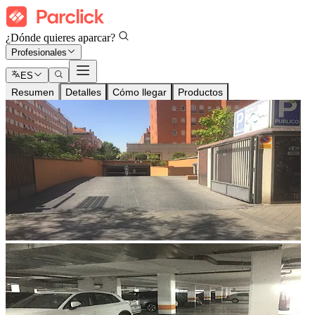
¿Dónde quieres aparcar?
Profesionales
ES
Resumen
Detalles
Cómo llegar
Productos