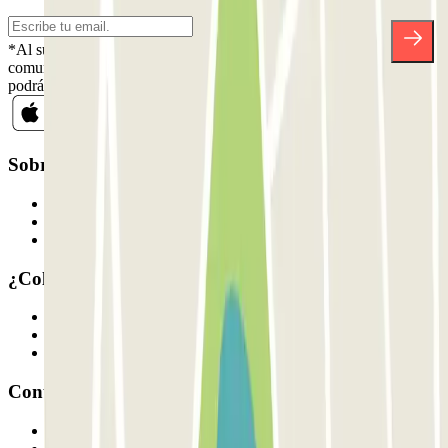
*Al suscribirte aceptas nuestra Política de Privacidad para recibir
comunicaciones comerciales de Parclick. Sin ningún compromiso,
podrás darte de baja cuando quieras en la misma newsletter.
Sobre Parclick
Quiénes somos
Cómo funciona
Nuestros parkings
¿Colaboramos?
Profesionales
Proveedor de parking
Afiliados
Contacto
Contáctanos