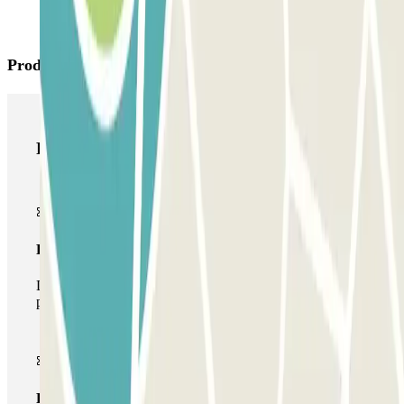
Productos de Parclick
Productos de Parclick
Pase básico
Durante tu estancia podrás entrar y salir una única vez al
parking
Pase multiparking