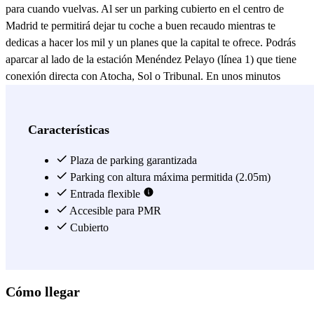
para cuando vuelvas. Al ser un parking cubierto en el centro de
Madrid te permitirá dejar tu coche a buen recaudo mientras te
dedicas a hacer los mil y un planes que la capital te ofrece. Podrás
aparcar al lado de la estación Menéndez Pelayo (línea 1) que tiene
conexión directa con Atocha, Sol o Tribunal. En unos minutos
estarás en la zona más céntrica de Madrid o en barrios tan
emblemáticos como Malasaña. Además, gracias a los abonos
mensuales del parking Los Nogales – Pacífico, si trabajas o vives
Características
por la zona tendrás tu plaza de parking en Pacífico garantizada a un
precio bastante asequible. Así que, no esperes más porque ya estás
Plaza de parking garantizada
viendo que este parking vigilado tiene la solución para aparcar cerca
Parking con altura máxima permitida (2.05m)
del centro de Madrid en cualquier situación,
Entrada flexible
¡reserva ya tu plaza
en el aparcamiento Los Nogales – Pacífico! Este
Accesible para PMR
estacionamiento esta ubicado en la Calle Hermanos Ruiz, 2.
Cubierto
con
Parclick!
Ver más
Cómo llegar