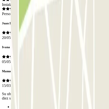
Instalaciones
Personal
Juan Ignacio
20/05/2026
Ivana
05/05/2026
Manuel Angel
15/03/2026
Su ubicación, la facilidad de uso y la chica que me atendio son de
diez sobre diez. Lo volveré a usar sin duda.
Anterior