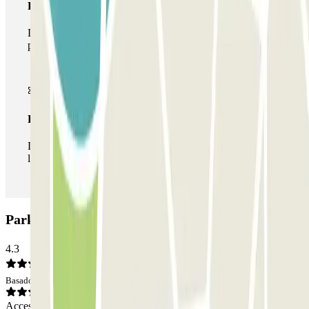
Pase multiparking
Durante tu estancia podrás hacer uso de toda la red de
parkings de este operador disponibles en Parclick.
Pase ilimitado
Durante tu estancia podrás entrar y salir del parking todas
las veces que quieras.
Parking Garaje PUMAN: Opiniones
4.3
Basado en 23 opiniones
Acceso