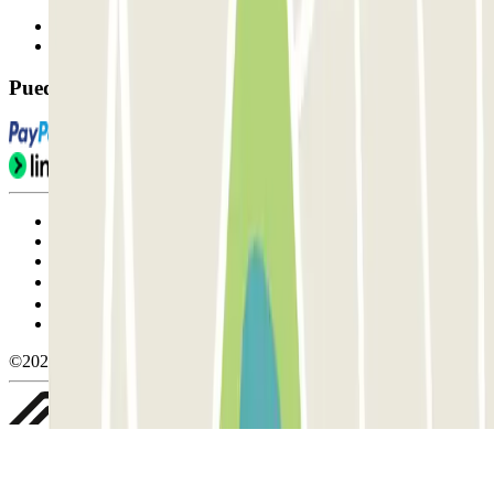
Contáctanos
FAQ
Puedes utilizar estos métodos de pago:
Condiciones de uso y contratación
Condiciones de cancelación
Política de cookies
Gestionar cookies
Política de privacidad
Whistleblowing
©2026 Parclick. All rights reserved