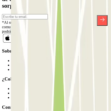
sorpresas.
*Al suscribirte aceptas nuestra Política de Privacidad para recibir
comunicaciones comerciales de Parclick. Sin ningún compromiso,
podrás darte de baja cuando quieras en la misma newsletter.
Sobre Parclick
Quiénes somos
Cómo funciona
Nuestros parkings
¿Colaboramos?
Profesionales
Proveedor de parking
Afiliados
Contacto