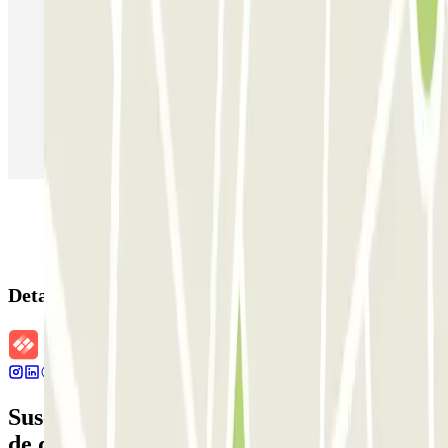
Parking en Madrid
Parking en Barcelona
Parking en Aeropuerto Barcelona
Parking en Aeropuerto Madrid Barajas
Parking en Sants - Estación de Barcelona
Parking en Atocha
Detalles de la reserva
Suscríbete a nuestra newsletter y entérate
de descuentos, sorteos y otras muchas