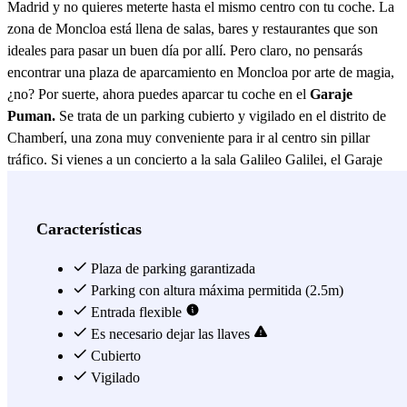
Madrid y no quieres meterte hasta el mismo centro con tu coche. La
zona de Moncloa está llena de salas, bares y restaurantes que son
ideales para pasar un buen día por allí. Pero claro, no pensarás
encontrar una plaza de aparcamiento en Moncloa por arte de magia,
¿no? Por suerte, ahora puedes aparcar tu coche en el
Garaje
Puman.
Se trata de un parking cubierto y vigilado en el distrito de
Chamberí, una zona muy conveniente para ir al centro sin pillar
tráfico. Si vienes a un concierto a la sala Galileo Galilei, el Garaje
Puman es ideal, ya que se encuentra a solo 7 minutos de la mítica
sala de conciertos madrileña. Y si has venido aquí de improviso y no
sabes qué hacer, siempre puedes irte con tus amigos al Escape Room
Características
The Rombo Code, a 2 minutos del parking. Y si buscas
aparcamiento cerca del Teatro Galileo, también te conviene reservar
Plaza de parking garantizada
aquí una plaza de parking, ya que está a solo 6 minutos: ideal para ir
Parking con altura máxima permitida (2.5m)
a ver una buena obra de teatro. Por último, tienes que saber que el
Entrada flexible
parking tiene dos paradas de metro cercanas, la de Moncloa (Líneas
Es necesario dejar las llaves
3 y 6) y la de Islas Filipinas (Línea 7), así que, si en el último
Cubierto
momento el plan cambia y ya tienes ahí aparcado el coche, siempre
Vigilado
puedes irte a la zona que más te convenza con mucha facilidad.