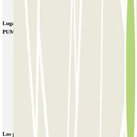
EMT Marqués de Salamanca
Avenida de Portugal EMT
Lugares y eventos interesantes cerca de Garaje
PUMAN
Parking Fundación Jiménez Díaz (Hospital Concepción) - Madrid |
Parclick
Reserva de parking en calle Princesa
Parkings cerca de la Sala Galileo Galilei
Parkings en el Hospital Clínico San Carlos en Madrid
Parking Moncloa (cerca del intercambiador) con Descuento |
Parclick
Parking en Argüelles (Mejor Precio Garantizado) | Parclick
Parking Ciudad Universitaria Madrid | Compara precios
Los parkings
más reservados