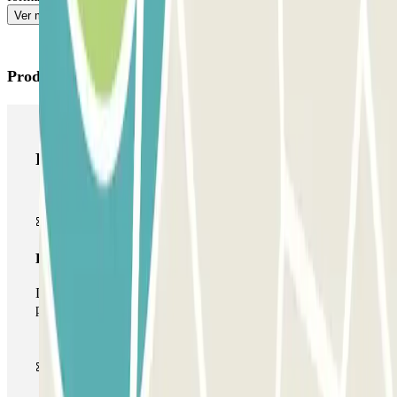
Ver más
Productos de Parclick
Productos de Parclick
Pase básico
Durante tu estancia podrás entrar y salir una única vez al
parking