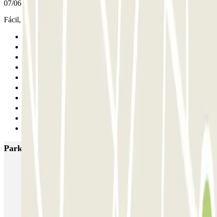
07/06/2026
Fácil, ágil y buena atención.
Anterior
1
2
3
4
5
6
7
8
Siguiente
Parkings más valorados en Madrid
IC Alenza-Ponzano
CAPORAL Presidente Carmona Bernabéu
HOMELY Azcona
SABA Plaza de los Mostenses
EMT Recoletos
Coslada (Avenida de América)
Mundial
EMT Pedro Zerolo