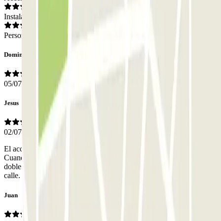
Instalaciones
Personal
Domingo
05/07/2026
Jesus
02/07/2026
El acceso al piso de arriba es muy angosto y trazado en curva.
Cuando saqué el coche a las 11 de la noche, habían aparcado en
doble fila, a la derecha de la salida, que impedía hacer el giro en la
calle. Tuve que hacer una maniobra en la calle,retirarán
Juan