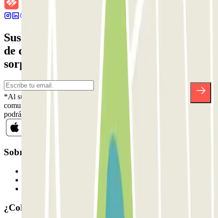
Suscríbete a nuestra newsletter y entérate
de descuentos, sorteos y otras muchas
sorpresas.
*Al suscribirte aceptas nuestra Política de Privacidad para recibir
comunicaciones comerciales de Parclick. Sin ningún compromiso,
podrás darte de baja cuando quieras en la misma newsletter.
Sobre Parclick
Quiénes somos
Cómo funciona
Nuestros parkings
¿Colaboramos?