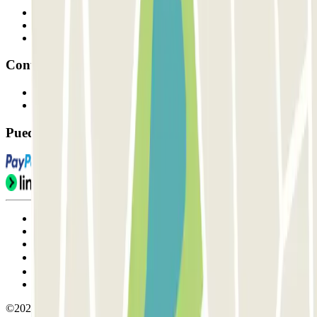
Profesionales
Proveedor de parking
Afiliados
Contacto
Contáctanos
FAQ
Puedes utilizar estos métodos de pago:
Condiciones de uso y contratación
Condiciones de cancelación
Política de cookies
Gestionar cookies
Política de privacidad
Whistleblowing
©2026 Parclick. All rights reserved