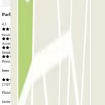
Parking Embajadores-Rastro: Opiniones
4.1
Basado en 108 opiniones
Acceso
Instalaciones
Personal
Inma
17/07/2026
Plazas muy grandes y precio mas asequible que otros de la zona
Javier