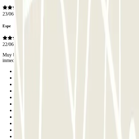
23/06/2026
Espe
22/06/2026
Muy buena atención telefónica ante una incidencia, resolución
inmediata y sin ningún problema. Agradecida.
Anterior
1
2
3
4
5
6
7
8
9
10