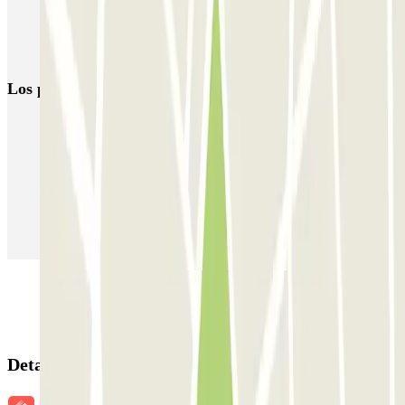
Parkings cerca de Plaza de la Cebada
Parking cerca de Casa Lucio
Los parkings
más reservados
Parking en Madrid
Parking en Barcelona
Parking en Aeropuerto Barcelona
Parking en Aeropuerto Madrid Barajas
Parking en Sants - Estación de Barcelona
Parking en Atocha
Detalles de la reserva