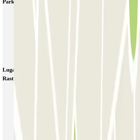
Parkings más valorados en Madrid
IC Alenza-Ponzano
CAPORAL Presidente Carmona Bernabéu
HOMELY Azcona
SABA Plaza de los Mostenses
EMT Recoletos
Coslada (Avenida de América)
Mundial
EMT Pedro Zerolo
EMT Marqués de Salamanca
Avenida de Portugal EMT
Lugares y eventos interesantes cerca de Embajadores-
Rastro
Parking Embajadores (Madrid) | Mejor Precio | Parclick
Reservar parking cerca del Rastro de Madrid
Parkings cerca del Pavón Teatro Kamikaze en Madrid
Reserva parking cerca del Teatro La Latina en Madrid
Parking cerca de La Latina (Madrid) con descuento | Parclick