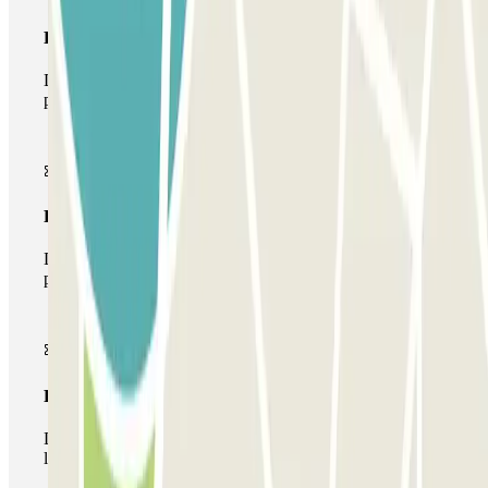
Pase básico
Durante tu estancia podrás entrar y salir una única vez al
parking
Pase multiparking
Durante tu estancia podrás hacer uso de toda la red de
parkings de este operador disponibles en Parclick.
Pase ilimitado
Durante tu estancia podrás entrar y salir del parking todas
las veces que quieras.