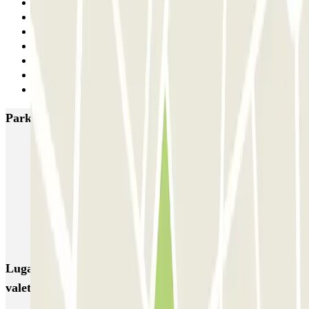
6
7
8
9
10
11
Siguiente
Parkings más valorados en Madrid
IC Alenza-Ponzano
CAPORAL Presidente Carmona Bernabéu
HOMELY Azcona
SABA Plaza de los Mostenses
EMT Recoletos
Coslada (Avenida de América)
Mundial
EMT Pedro Zerolo
EMT Marqués de Salamanca
Avenida de Portugal EMT
Lugares y eventos interesantes cerca de NikyParking
valet