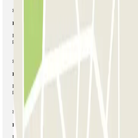
Pase básico
Durante tu estancia podrás entrar y salir una única vez al
parking
Pase multiparking
Durante tu estancia podrás hacer uso de toda la red de
parkings de este operador disponibles en Parclick.
Pase ilimitado
Durante tu estancia podrás entrar y salir del parking todas