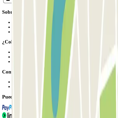
Sobre Parclick
Quiénes somos
Cómo funciona
Nuestros parkings
¿Colaboramos?
Profesionales
Proveedor de parking
Afiliados
Contacto
Contáctanos
FAQ
Puedes utilizar estos métodos de pago: