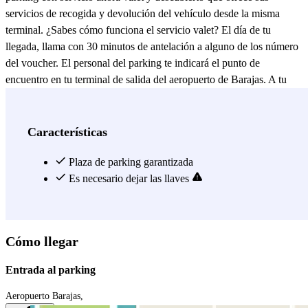
servicios de recogida y devolución del vehículo desde la misma
terminal. ¿Sabes cómo funciona el servicio valet? El día de tu
llegada, llama con 30 minutos de antelación a alguno de los número
del voucher. El personal del parking te indicará el punto de
encuentro en tu terminal de salida del aeropuerto de Barajas. A tu
regreso: Una vez aterrices, llama a los mismos número al salir del
avión para coordinar la entrega de tu vehículo. Recuerda que tendrás
que dejar tus llaves. El parking está abierto 24h los 365 días del año,
Características
pero ten en cuenta que si tu reserva es entre la 1:00-05:00 de la
mañana, se tendrá que pagar un suplemento por nocturnidad en el
Plaza de parking garantizada
parking. Reserva ahora con Parclick y no te pierdas todas nuestras
Es necesario dejar las llaves
ofertas.
Ver más
Cómo llegar
Entrada al parking
Aeropuerto Barajas,