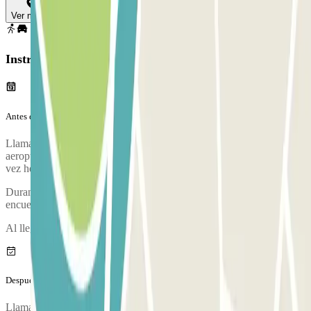
Ver mapa
Instrucciones
Antes de tu viaje
Llama al parking aproximadamente 30 minutos antes de llegar al
aeropuerto. El número de teléfono del parking se proporcionará una
vez hecha la reserva.
Durante la llamada, una persona te confirmará el punto de
encuentro.
Al llegar, se realizará una inspección de tu vehículo.
Después de tu viaje
Llama al parking para solicitar la entrega del vehículo. El número de