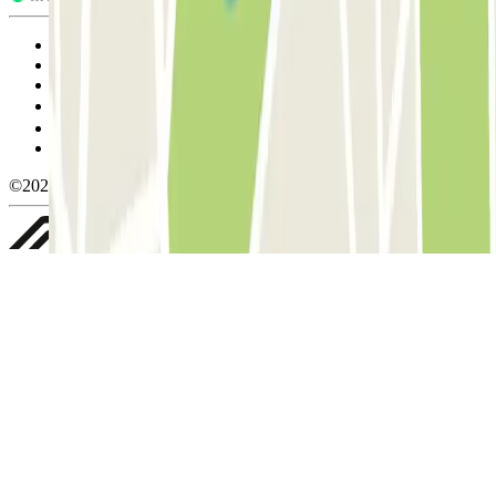
Condiciones de uso y contratación
Condiciones de cancelación
Política de cookies
Gestionar cookies
Política de privacidad
Whistleblowing
©2026 Parclick. All rights reserved