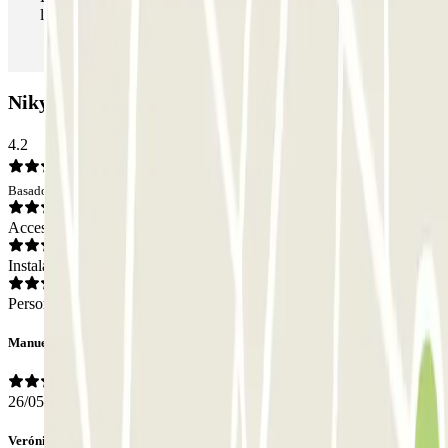
las veces que quieras.
NikyParking valet: Opiniones
4.2
Basado en 33 opiniones
Acceso
Instalaciones
Personal
Manuel
26/05/2026
Verónica