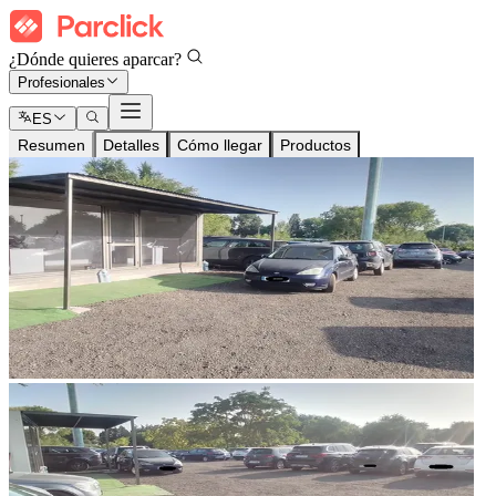
¿Dónde quieres aparcar?
Profesionales
ES
Resumen
Detalles
Cómo llegar
Productos