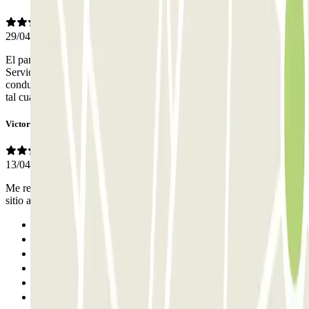
29/04/2026
El parking donde queda el coche aparcado no sé cómo es. Pero este
Servicio valet es comodísimo. Lo cogimos a muy buen precio. El
conductor muy amable, puntual, sin esperas. El coche fue devuelto
tal cual lo dejamos. 100% Recomendado.
Victor Hugo
13/04/2026
Me recogieron el coche del aeropuerto y me lo trajeron al mismo
sitio a mi regreso. Buen servicio relación calidad-precio.
Anterior
1
2
3
4
5