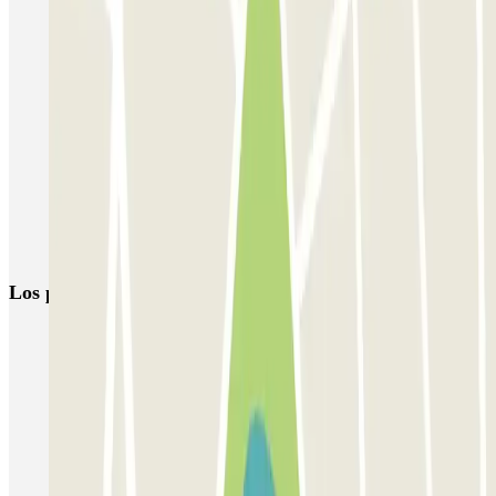
Parking T2 Barajas-Madrid Aeropuerto | 22 Parkings | Parclick
Parking T3 Barajas-Madrid Aeropuerto | Parclick
Parkings cerca de Hilton Madrid Airport
Parking T1 Madrid-Barajas (Aeropuerto) | Compara precios
Parking Aeropuerto Madrid-Barajas (Low cost y Oficial)
Parking T4 Barajas-Madrid Aeropuerto | Desde 1,25 €/día
Parking en IFEMA (Feria de Madrid) | Parclick
Los parkings
más reservados
Parking en Madrid
Parking en Barcelona
Parking en Aeropuerto Barcelona
Parking en Aeropuerto Madrid Barajas
Parking en Sants - Estación de Barcelona
Parking en Atocha