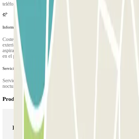
teléfono del parking se proporcionará una vez hecha la reserva.
Información adicional
Coste adicional lavado coche a contratar en el parking: - Lavado
exterior 10€ - Lavado interior y exterior 25€ - Lavado exterior y
aspirado interior 15€ Servicio a terminal 4: 15€ suplemento a pagar
en el parking.
Servicios extra (no incluidos en el precio)
Servicios entre las 01:00am – 05:00am se cobran 10 euros por
nocturnidad en el mismo parking
Productos de Parclick
Productos de Parclick