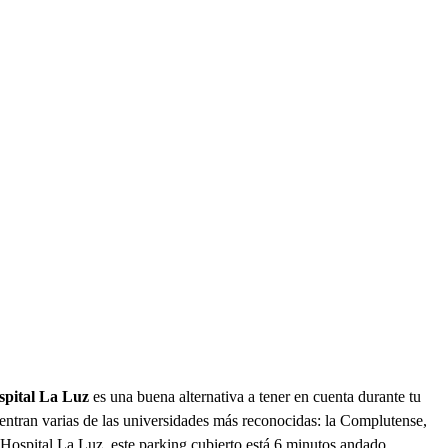
ospital La Luz
es una buena alternativa a tener en cuenta durante tu
centran varias de las universidades más reconocidas: la Complutense,
el Hospital La Luz, este parking cubierto está 6 minutos andado.