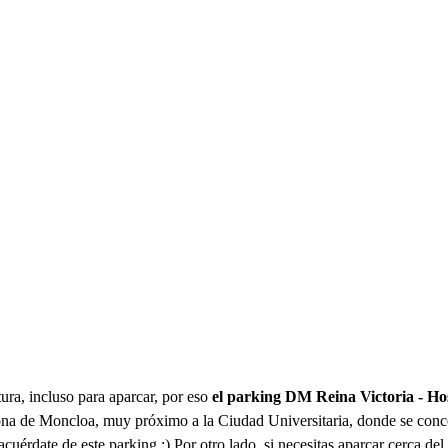
ura, incluso para aparcar, por eso
el parking DM Reina Victoria - H
a zona de Moncloa, muy próximo a la Ciudad Universitaria, donde se con
acuérdate de este parking ;) Por otro lado, si necesitas aparcar cerca d