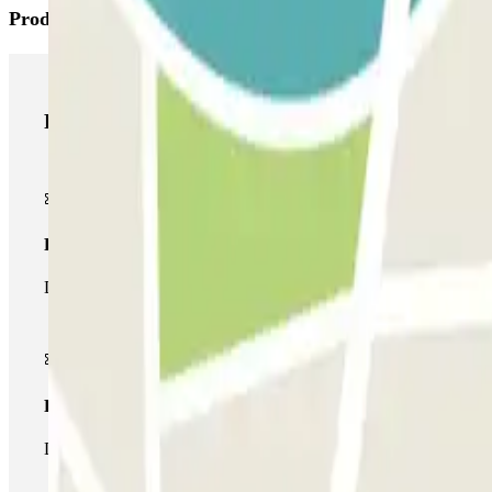
Productos de Parclick
Productos de Parclick
Pase básico
Durante tu estancia podrás entrar y salir una única vez al parking
Pase multiparking
Durante tu estancia podrás hacer uso de toda la red de parkings d