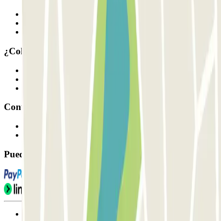
Quiénes somos
Cómo funciona
Nuestros parkings
¿Colaboramos?
Profesionales
Proveedor de parking
Afiliados
Contacto
Contáctanos
FAQ
Puedes utilizar estos métodos de pago:
Condiciones de uso y contratación