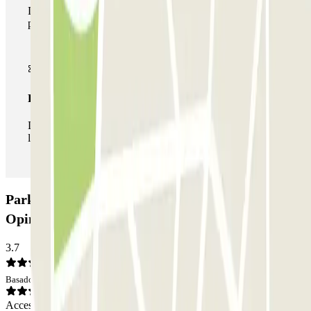
Durante tu estancia podrás hacer uso de toda la red de
parkings de este operador disponibles en Parclick.
Pase ilimitado
Durante tu estancia podrás entrar y salir del parking todas
las veces que quieras.
Parking Diego de León - General Pardiñas:
Opiniones
3.7
Basado en 10 opiniones
Acceso