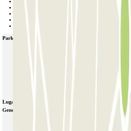
1
2
3
4
Siguiente
Parkings más valorados en Madrid
IC Alenza-Ponzano
CAPORAL Presidente Carmona Bernabéu
HOMELY Azcona
SABA Plaza de los Mostenses
EMT Recoletos
Coslada (Avenida de América)
Mundial
EMT Pedro Zerolo
EMT Marqués de Salamanca
Avenida de Portugal EMT
Lugares y eventos interesantes cerca de Diego de León -
General Pardiñas
Aparcar cerca del Heritage Madrid Hotel