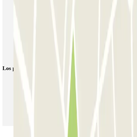
Parkings cerca del Hospital La Princesa en Madrid
Parkings en la Calle Diego de León en Madrid
Parkings en la Calle Príncipe de Vergara en Madrid | Parclick
Parking barrio de Salamanca, Madrid | Parclick
Parking en el Intercambiador de Avenida de América
Parkings en la Calle Núñez de Balboa de Madrid
Los parkings
más reservados
Parking en Madrid
Parking en Barcelona
Parking en Aeropuerto Barcelona
Parking en Aeropuerto Madrid Barajas
Parking en Sants - Estación de Barcelona
Parking en Atocha