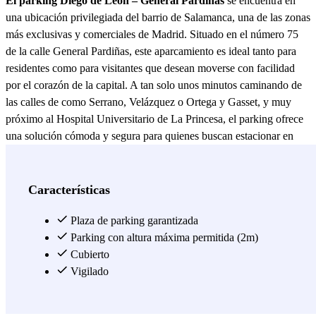
El parking Diego de León – General Pardiñas
se encuentra en
una ubicación privilegiada del barrio de Salamanca, una de las zonas
más exclusivas y comerciales de Madrid. Situado en el número 75
de la calle General Pardiñas, este aparcamiento es ideal tanto para
residentes como para visitantes que desean moverse con facilidad
por el corazón de la capital. A tan solo unos minutos caminando de
las calles de como Serrano, Velázquez o Ortega y Gasset, y muy
próximo al Hospital Universitario de La Princesa, el parking ofrece
una solución cómoda y segura para quienes buscan estacionar en
una zona con alta demanda. Además, está perfectamente conectado
con el transporte público, a escasos metros de la estación de metro
Diego de León (líneas 4, 5 y 6), lo que permite un rápido
Características
desplazamiento a cualquier punto de la ciudad. El aparcamiento
cuenta con plazas amplias, bien iluminadas y adaptadas para
Plaza de parking garantizada
personas con movilidad reducida. Ofrece un acceso sencillo
Parking con altura máxima permitida (2m)
mediante lectura de matrícula y está vigilado las 24 horas del día, lo
Cubierto
que garantiza la seguridad de los vehículos. El parking tiene un parte
Vigilado
cubierta, pero también cuenta con una parte descubierta al cruzar la
barrera en la que se puede dejar el coche. Reserva ahora tu plaza de