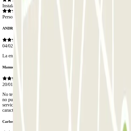
Instalaciones
Personal
ANDREA
04/02/2026
La entrada del parking es MUY estrecha, es muy difícil entrar
Manuel
20/01/2026
No tengo mas criterio que el del acceso .pues tras muchas maniobras
no pude entrar con mi coche de 5.179 mm y poder disfrutar del
servicio solicitado (y pagado). Seria bueno hacer notar esta
característica de este parking en particular Saludos
Carlos