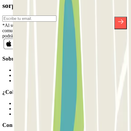
sorpresas.
*Al suscribirte aceptas nuestra Política de Privacidad para recibir
comunicaciones comerciales de Parclick. Sin ningún compromiso,
podrás darte de baja cuando quieras en la misma newsletter.
Sobre Parclick
Quiénes somos
Cómo funciona
Nuestros parkings
¿Colaboramos?
Profesionales
Proveedor de parking
Afiliados
Contacto