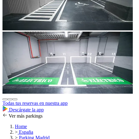
Todas tus reservas en nuestra app
Descárgate la app
Ver más parkings
Home
>
España
>
Parking Madrid