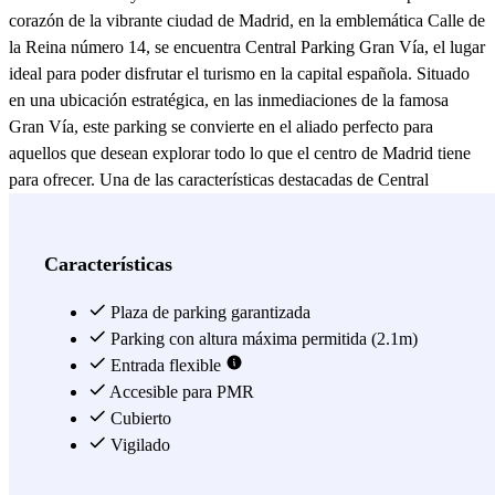
corazón de la vibrante ciudad de Madrid, en la emblemática Calle de
la Reina número 14, se encuentra Central Parking Gran Vía, el lugar
ideal para poder disfrutar el turismo en la capital española. Situado
en una ubicación estratégica, en las inmediaciones de la famosa
Gran Vía, este parking se convierte en el aliado perfecto para
aquellos que desean explorar todo lo que el centro de Madrid tiene
para ofrecer. Una de las características destacadas de Central
Parking Gran Vía es su sistema de acceso sin contacto. Con un
moderno lector de matrícula, los clientes pueden ingresar al parking
sin tener que bajarse del coche ni dirigirse a la garita. Este proceso
Características
rápido y eficiente permite a los visitantes ahorrar tiempo y comenzar
a disfrutar de su experiencia en Madrid de inmediato. Central
Plaza de parking garantizada
Parking Gran Vía brinda una gran flexibilidad a los usuarios. Sin
Parking con altura máxima permitida (2.1m)
importar la hora a la que llegues o te vayas, este parking estará a tu
Entrada flexible
disposición. Además, cuenta con todas las comodidades necesarias,
Accesible para PMR
como baños, sistema de videovigilancia cerrado y personal de
Cubierto
seguridad para garantizar una experiencia agradable. Los visitantes
Vigilado
pueden tener la tranquilidad de que su coche estará protegido