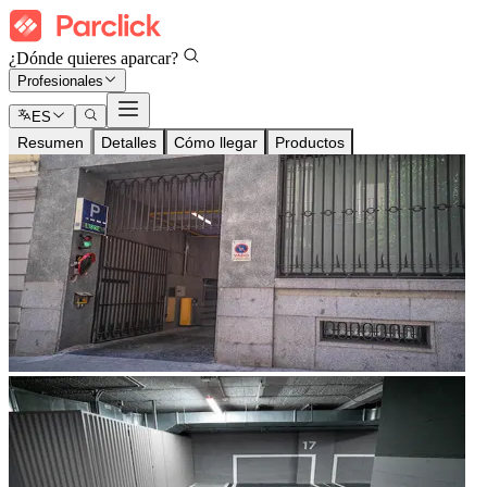
¿Dónde quieres aparcar?
Profesionales
ES
Resumen
Detalles
Cómo llegar
Productos