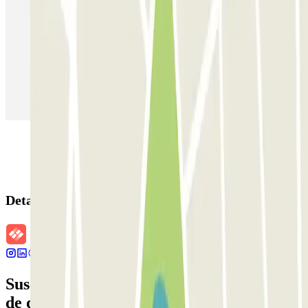
Parking en Madrid
Parking en Barcelona
Parking en Aeropuerto Barcelona
Parking en Aeropuerto Madrid Barajas
Parking en Sants - Estación de Barcelona
Parking en Atocha
Detalles de la reserva
Suscríbete a nuestra newsletter y entérate
de descuentos, sorteos y otras muchas