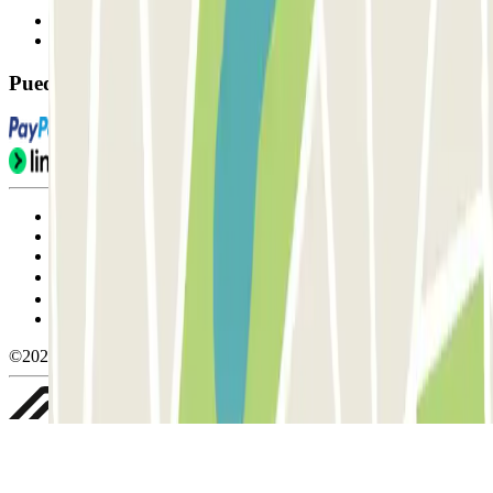
Contáctanos
FAQ
Puedes utilizar estos métodos de pago:
Condiciones de uso y contratación
Condiciones de cancelación
Política de cookies
Gestionar cookies
Política de privacidad
Whistleblowing
©2026 Parclick. All rights reserved