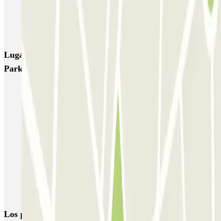
Coslada (Avenida de América)
Mundial
EMT Pedro Zerolo
EMT Marqués de Salamanca
Avenida de Portugal EMT
Lugares y eventos interesantes cerca de Central
Parking Gran Vía
Parkings cerca de la Plaza Vázquez de Mella
Parking cerca de Chueca barato
Parking Sevilla (Madrid centro) | Cerca del metro Sevilla
Parkings cerca de Cibeles | Parclick
Parkings cerca del Círculo de Bellas Artes
Reserva parking cerca del Teatro Alcázar en Madrid
Parkings cerca del Metro de Gran Vía en Madrid
Los parkings
más reservados