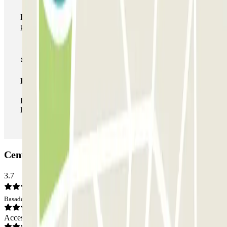
Durante tu estancia podrás hacer uso de toda la red de
parkings de este operador disponibles en Parclick.
Pase ilimitado
Durante tu estancia podrás entrar y salir del parking todas
las veces que quieras.
Central Parking Gran Vía: Opiniones
3.7
Basado en 19 opiniones
Acceso