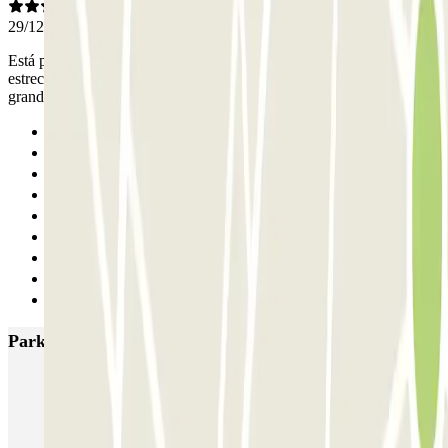
29/12/2025
Está perfecto, salvo la entrada y salida por la calle de la Reina, muy
estrecha. Obliga a hacer maniobra y es muy justa para coches
grandes
Anterior
1
2
3
4
5
6
7
Siguiente
Parkings más valorados en Madrid
IC Alenza-Ponzano
CAPORAL Presidente Carmona Bernabéu
HOMELY Azcona
SABA Plaza de los Mostenses
EMT Recoletos