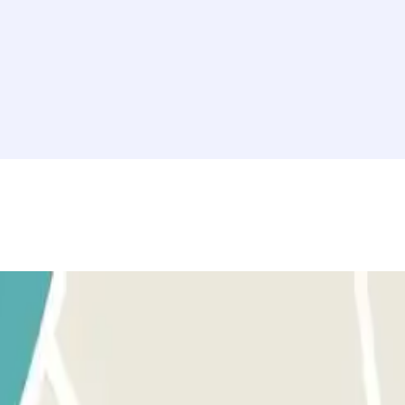
trícula, si la barrera no se abre tras unos segundos coge un ticket. 
e a través de los interfonos ubicados en la cabina de control, cajeros au