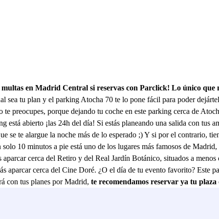
 en Madrid Central si reservas con Parclick! Lo único que nece
ual sea tu plan y el parking Atocha 70 te lo pone fácil para poder dejár
no te preocupes, porque dejando tu coche en este parking cerca de Atocha
ing está abierto ¡las 24h del día! Si estás planeando una salida con tus
 se te alargue la noche más de lo esperado ;) Y si por el contrario, tie
 solo 10 minutos a pie está uno de los lugares más famosos de Madrid, 
 aparcar cerca del Retiro y del Real Jardín Botánico, situados a menos 
ás aparcar cerca del Cine Doré. ¿O el día de tu evento favorito? Este 
rá con tus planes por Madrid,
te recomendamos reservar ya tu plaza e