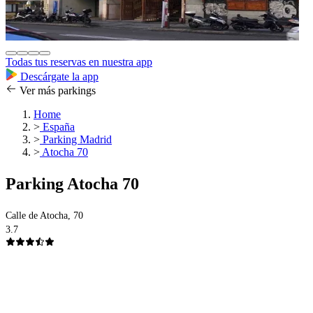
Todas tus reservas en nuestra app
Descárgate la app
Ver más parkings
Home
>
España
>
Parking Madrid
>
Atocha 70
Parking Atocha 70
Calle de Atocha, 70
3.7