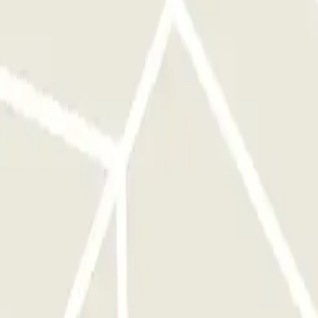
parcamiento.
arjeta/mando multientrada que te dio el personal del