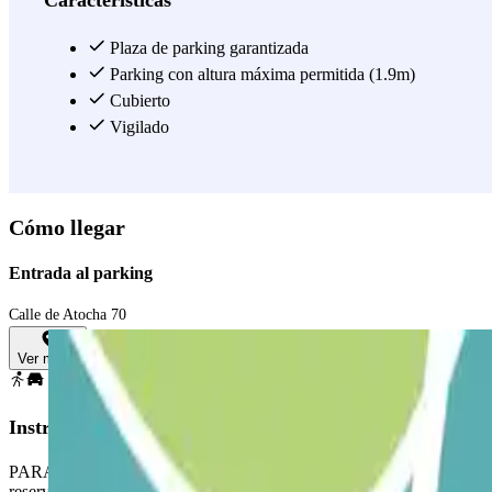
Características
Plaza de parking garantizada
Parking con altura máxima permitida (1.9m)
Cubierto
Vigilado
Cómo llegar
Entrada al parking
Calle de Atocha 70
Ver mapa
Instrucciones
PARA ABRIR LA BARRERA: Apertura automática por identificación de ma
reserva Parclick. Si no encuentras al agente del aparcamiento contáctal