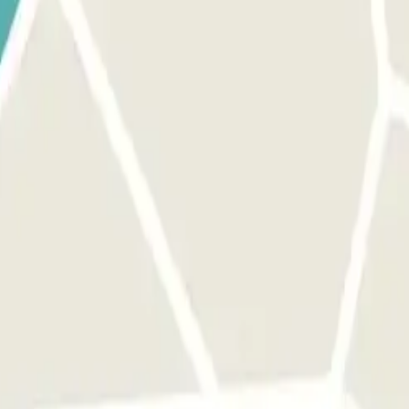
 barrera no abre, utiliza la tarjeta/mando que te dio el personal del a
ática por identificación de matrícula, en su defecto utiliza la t